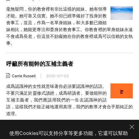
毫無疑問，你的教會裡有非比這樣的姐妹。她有領導
才能。她可靠又信實。她不但已經準備好了投身於教
會事工，並且，作爲一名單身姐妹，和大多數已婚姐
妹相比，她能更專注和委身於教會事工。你教會裡的單身姐妹永遠
不會成爲長老，但這並不妨礙她在你的教會裡成爲可以信賴的女執
事。
呼籲所有能幹的互補主義者
Carrie Russell
|
2020-07-02
成爲認識神的女性就意味著你必須要認識神的話語。
不要只滿足於靈修式讀經，成爲研讀者。要做能幹的
互補主義者，我們應該用我們的一生去認識神的話
語，這樣我們才能正確地運用真理，我們的教導才會合乎那純正的
道理。
使用Cookies可以支持分享等更多功能，它還可以幫助