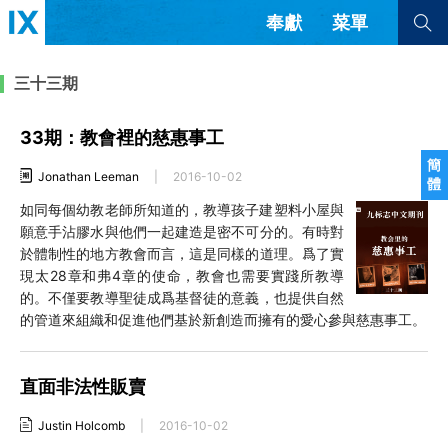
奉獻
菜單
查看全部
查看全部
三十三期
33期：教會裡的慈惠事工
文章
書評
訪談
問答
簡
Jonathan Leeman
|
2016-10-02
體
來信
如同每個幼教老師所知道的，教導孩子建塑料小屋與
願意手沾膠水與他們一起建造是密不可分的。有時對
隱私條款
其他的模式
於體制性的地方教會而言，這是同樣的道理。爲了實
教會帶領
解經式講道與神學
現太28章和弗4章的使命，教會也需要實踐所教導
简体中文
正體中文
英语
的。不僅要教導聖徒成爲基督徒的意義，也提供自然
福音傳講與宣教
成員制與教會紀律
的管道來組織和促進他們基於新創造而擁有的愛心參與慈惠事工。
西班牙語
葡萄牙語
俄語
烏茲別克語
达里语
波斯語
團契生活與禱告
法語
羅馬尼亞語
波蘭語
直面非法性販賣
越南語
意大利語
德語
韓語
土耳其語
阿拉伯語
Justin Holcomb
|
2016-10-02
阿爾巴尼亞語
塞爾維亞語
柬埔寨語