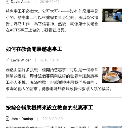
David Apple
|
2016-10-01
慈惠事工不必做大。它可大可小——沒有什麼服事是
小的。慈惠事工可以根據需要量身定做。所以爲它禱
告，爲它工作，爲它信靠神。然後，就像第十長老會
在ACTS事工上做的，觀看它成長。
如何在教會開展慈惠事工
Layla Wilder
|
2016-10-01
雖然面臨許多挑戰，但開始慈惠事工可以是一個非常
簡單的過程。即使這個罪惡與破碎的世界常讓慈惠事
工令人不悅、充滿挑戰，但感謝神使用我們所做的，
來滿足他人的需求，傳揚那能夠徹底改變和救贖人類的福音。
按綜合輔助機構來設立教會的慈惠事工
Jamie Dunlop
|
2016-09-30