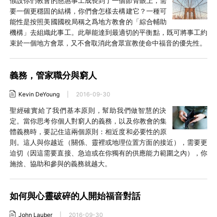
假設你們教會的慈惠事工成長到了一個節骨眼上，需
要一個更穩固的結構，你們會怎樣去構建它？一種可
能性是按照美國國稅局稱之爲地方教會的「綜合輔助
機構」去組織此事工。此舉能達到最適切的平衡點，既可將事工約
束於一個地方會眾，又不會取消此會眾宣教使命中福音的優先性。
義務，管家職分與窮人
Kevin DeYoung
|
2016-09-30
聖經確實給了我們基本原則，幫助我們做智慧的決
定。當你思考你個人對窮人的義務，以及你教會的集
體義務時，要記住這兩個原則：相近度和必要性的原
則。這人與你越近（關係、靈裡或地理位置方面的接近），需要更
迫切（因這需要直接、急迫或在你獨有的供應能力範圍之內），你
施捨、協助和參與的義務就越大。
如何與心靈破碎的人開始福音對話
John Lauber
|
2016-09-30