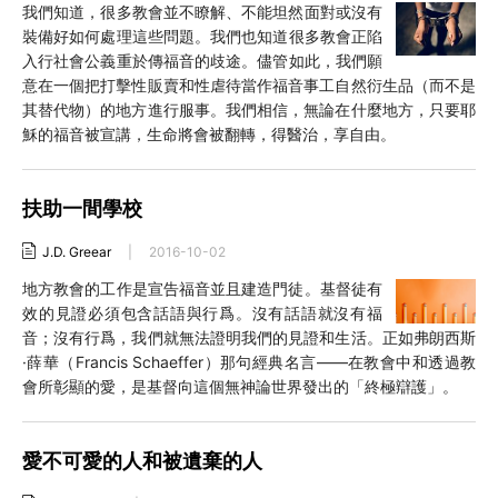
我們知道，很多教會並不瞭解、不能坦然面對或沒有
裝備好如何處理這些問題。我們也知道很多教會正陷
入行社會公義重於傳福音的歧途。儘管如此，我們願
意在一個把打擊性販賣和性虐待當作福音事工自然衍生品（而不是
其替代物）的地方進行服事。我們相信，無論在什麼地方，只要耶
穌的福音被宣講，生命將會被翻轉，得醫治，享自由。
扶助一間學校
J.D. Greear
|
2016-10-02
地方教會的工作是宣告福音並且建造門徒。基督徒有
效的見證必須包含話語與行爲。沒有話語就沒有福
音；沒有行爲，我們就無法證明我們的見證和生活。正如弗朗西斯
·薛華（Francis Schaeffer）那句經典名言——在教會中和透過教
會所彰顯的愛，是基督向這個無神論世界發出的「終極辯護」。
愛不可愛的人和被遺棄的人