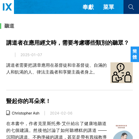
奉獻
菜單
查看全部
查看全部
聽道
講道者在應用經文時，需要考慮哪些類別的聽眾？
文章
書評
訪談
問答
簡
|
2025-01-07
體
來信
講道者需要把講章應用在基督徒和非基督徒、自滿的
人和飢渴的人、律法主義者和享樂主義者身上。
隱私條款
其他的模式
教會帶領
解經式講道與神學
简体中文
正體中文
英语
福音傳講與宣教
成員制與教會紀律
豎起你的耳朵來！
西班牙語
葡萄牙語
俄語
烏茲別克語
达里语
波斯語
團契生活與禱告
Christopher Ash
|
2024-02-06
法語
羅馬尼亞語
波蘭語
越南語
意大利語
德語
在本書中，作者克里斯托弗·艾什給出了健康地聽道
的七個建議。然後他討論了如何聽糟糕的講道 ——
韓語
土耳其語
阿拉伯語
沉悶的講道、不夠準確的講道，甚至是帶有異端教導
阿爾巴尼亞語
塞爾維亞語
柬埔寨語