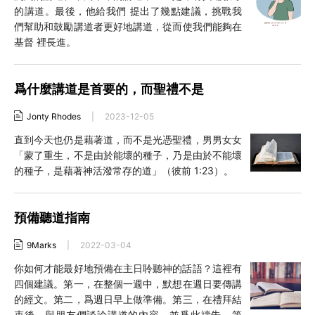
的講道。最後，他給我們 提出了幾點建議，挑戰我
們幫助和鼓勵講道者更好地講道，從而使我們能夠在
基督 裡長進。
爲什麼講道是首要的，而聖禮不是
Jonty Rhodes
|
2023-12-05
直到今天也仍是藉著道，而不是光憑聖禮，男男女女
「蒙了重生，不是由於能壞的種子，乃是由於不能壞
的種子，是藉著神活潑常存的道」（彼前 1:23）。
預備聽道指南
9Marks
|
2022-03-04
你如何才能最好地預備在主日聆聽神的話語？這裡有
四個建議。第一，在整個一週中，默想在週日要傳講
的經文。第二，爲週日早上做準備。第三，在禮拜結
束後，與朋友們談論講道的內容，並爲此禱告。第