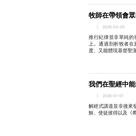
牧師在帶領會眾
|
2026-03-05
推行紀律並非單純的
上。通過剖析牧者在
度、又能體現基督聖
我們在聖經中能
|
2026-01-01
解經式講道並非後來
穌、使徒彼得以及《