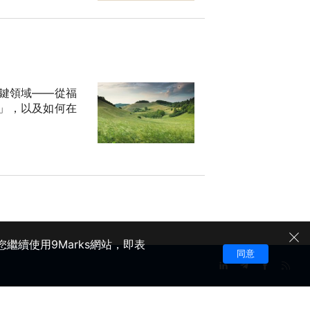
鍵領域——從福
」，以及如何在
繼續使用9Marks網站，即表
同意