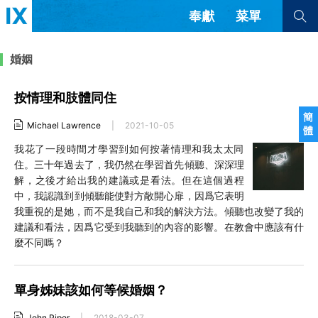
奉獻
菜單
查看全部
查看全部
婚姻
按情理和肢體同住
文章
書評
訪談
問答
簡
Michael Lawrence
|
2021-10-05
體
來信
我花了一段時間才學習到如何按著情理和我太太同
住。三十年過去了，我仍然在學習首先傾聽、深深理
隱私條款
其他的模式
解，之後才給出我的建議或是看法。但在這個過程
教會帶領
解經式講道與神學
中，我認識到到傾聽能使對方敞開心扉，因爲它表明
简体中文
正體中文
英语
我重視的是她，而不是我自己和我的解決方法。傾聽也改變了我的
福音傳講與宣教
成員制與教會紀律
建議和看法，因爲它受到我聽到的內容的影響。在教會中應該有什
西班牙語
葡萄牙語
俄語
麼不同嗎？
烏茲別克語
达里语
波斯語
團契生活與禱告
法語
羅馬尼亞語
波蘭語
越南語
意大利語
德語
單身姊妹該如何等候婚姻？
韓語
土耳其語
阿拉伯語
阿爾巴尼亞語
塞爾維亞語
柬埔寨語
John Piper
|
2018-03-07