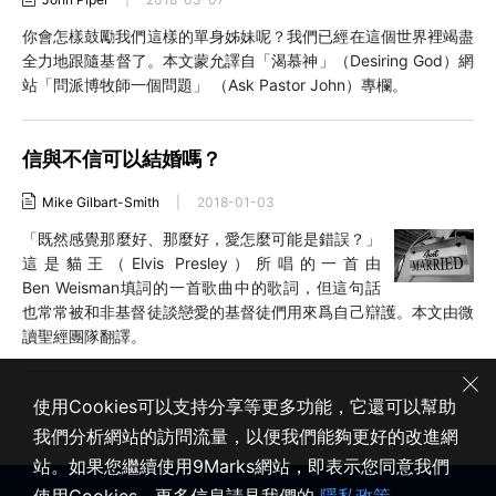
你會怎樣鼓勵我們這樣的單身姊妹呢？我們已經在這個世界裡竭盡
全力地跟隨基督了。本文蒙允譯自「渴慕神」（Desiring God）網
站「問派博牧師一個問題」 （Ask Pastor John）專欄。
信與不信可以結婚嗎？
Mike Gilbart-Smith
|
2018-01-03
「既然感覺那麼好、那麼好，愛怎麼可能是錯誤？」
這是貓王（Elvis Presley）所唱的一首由
Ben Weisman填詞的一首歌曲中的歌詞，但這句話
也常常被和非基督徒談戀愛的基督徒們用來爲自己辯護。本文由微
讀聖經團隊翻譯。
使用Cookies可以支持分享等更多功能，它還可以幫助
我們分析網站的訪問流量，以便我們能夠更好的改進網
站。如果您繼續使用9Marks網站，即表示您同意我們