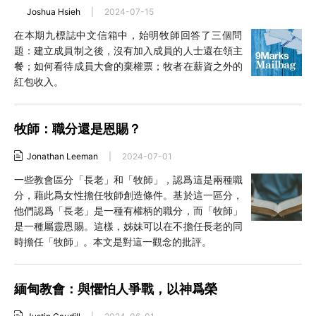
Joshua Hsieh
|
2024-07-15
在本期九標誌中文信箱中，始明牧師回答了三個問
題：建立成員制之後，沒有加入成員的人士還在領主
餐；如何看待成員大會的棄權票；牧者在薪資之外的
紅包收入。
牧師：職分還是恩賜？
Jonathan Leeman
|
2024-07-01
一些教會區分「長老」和「牧師」，認爲這是兩種職
分，藉此爲女性擔任牧師創造條件。基於這一區分，
他們認爲「長老」是一種有權柄的職分，而「牧師」
是一種屬靈恩賜。這樣，姊妹可以在不擔任長老的同
時擔任「牧師」。本文是對這一觀念的批評。
緬甸教會：與懼怕人爭戰，以神爲榮