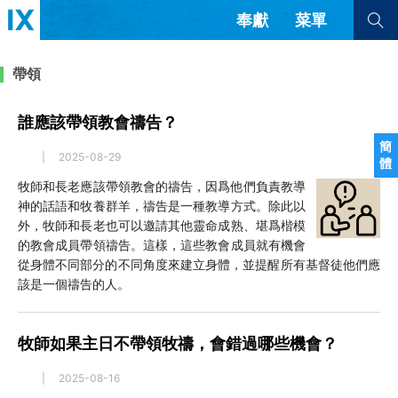
奉獻
菜單
查看全部
查看全部
帶領
誰應該帶領教會禱告？
文章
書評
訪談
問答
簡
|
2025-08-29
體
來信
牧師和長老應該帶領教會的禱告，因爲他們負責教導
神的話語和牧養群羊，禱告是一種教導方式。除此以
隱私條款
其他的模式
外，牧師和長老也可以邀請其他靈命成熟、堪爲楷模
教會帶領
解經式講道與神學
的教會成員帶領禱告。這樣，這些教會成員就有機會
简体中文
正體中文
英语
從身體不同部分的不同角度來建立身體，並提醒所有基督徒他們應
福音傳講與宣教
成員制與教會紀律
該是一個禱告的人。
西班牙語
葡萄牙語
俄語
烏茲別克語
达里语
波斯語
團契生活與禱告
法語
羅馬尼亞語
波蘭語
牧師如果主日不帶領牧禱，會錯過哪些機會？
越南語
意大利語
德語
韓語
土耳其語
阿拉伯語
|
2025-08-16
阿爾巴尼亞語
塞爾維亞語
柬埔寨語