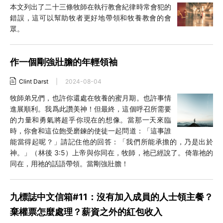
本文列出了二十三條牧師在執行教會紀律時常會犯的
錯誤，這可以幫助牧者更好地帶領和牧養教會的會
眾。
作一個剛強壯膽的年輕領袖
Clint Darst
|
2024-08-04
牧師弟兄們，也許你還處在牧養的蜜月期。也許事情
進展順利。我爲此讚美神！但最終，這個呼召所需要
的力量和勇氣將超乎你現在的想像。當那一天來臨
時，你會和這位飽受磨鍊的使徒一起問道：「這事誰
能當得起呢？」請記住他的回答：「我們所能承擔的，乃是出於
神。」（林後 3:5）上帝與你同在，牧師，祂已經說了。倚靠祂的
同在，用祂的話語帶領。當剛強壯膽！
九標誌中文信箱#11：沒有加入成員的人士領主餐？
棄權票怎麼處理？薪資之外的紅包收入