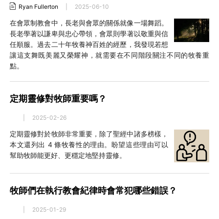
Ryan Fullerton
|
2025-06-10
在會眾制教會中，長老與會眾的關係就像一場舞蹈。
長老學著以謙卑與忠心帶領，會眾則學著以敬重與信
任順服。過去二十年牧養神百姓的經歷，我發現若想
讓這支舞既美麗又榮耀神，就需要在不同階段關注不同的牧養重
點。
定期靈修對牧師重要嗎？
|
2025-02-26
定期靈修對於牧師非常重要，除了聖經中諸多榜樣，
本文還列出 4 條牧養性的理由。盼望這些理由可以
幫助牧師能更好、更穩定地堅持靈修。
牧師們在執行教會紀律時會常犯哪些錯誤？
|
2025-01-29