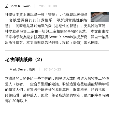
Scott R. Swain
|
2018-01-08
神學從本質上來說是一種「智慧」，也就是說神學是
一套以愛爲目的的知識體系（即所謂實踐性的智
慧），同時也是基於知識的愛（思想性的智慧）。更具體地來說，
神學就是關於上帝和一切與上帝相關的事物的智慧。 本文由由改
革宗神學院奧蘭多院區院長Scott R. Swain教授所寫，譯自十架路
出版社博客。本文由謝昉弟兄翻譯，程鬆（基甸）弟兄校譯。
老牧師訪談錄（2）
Mark Dever
,
高興
|
2015-10-23
本訪談的目的是給一些年輕的，剛剛進入或即將進入教牧事工的傳
道人（牧者）一些合乎聖經的建議。盼望透過這些建議能幫助年輕
的傳道人們，在實踐中能更好的應用真理、服事群羊、勝過挑戰、
跨越陷阱、榮神益人。因此，筆者所訪談的牧者，他們的事奉時間
都在20年以上。