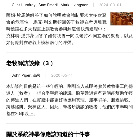
Clint Humfrey
,
Sam Emadi
,
Mark Livingston
|
2024-03-01
薩姆·埃馬迪解答了如何說明教會強制要求太多次聚
會的危害性；馬克·利文斯頓回答了牧師在考慮離職
時應該在多大程度上讓教會參與到這個決策過程中；
克林特·漢弗萊回答了如何牧養一間長老持不同立場的教會，以及
如何應對在教義上模棱兩可的呼聲。
老牧師訪談錄（3 ）
John Piper
,
高興
|
2020-05-11
本訪談的目的是給一些年輕的、剛剛進入或即將參與教牧事工的傳
道人（牧者）一些合乎聖經的建議。盼望透過這些建議能幫助年輕
的傳道人們，在實踐中能更好地應用真理、服事群羊、勝過挑戰、
跨越陷阱、榮神益人。因此，筆者所訪談的牧者，他們的事奉時間
都在20年以上。
關於系統神學你應該知道的十件事