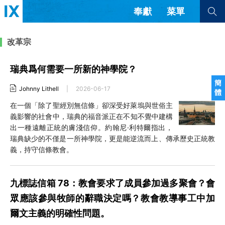
奉獻
菜單
查看全部
查看全部
改革宗
瑞典爲何需要一所新的神學院？
文章
書評
訪談
問答
簡
Johnny Lithell
|
2026-06-17
體
來信
在一個「除了聖經別無信條」卻深受好萊塢與世俗主
義影響的社會中，瑞典的福音派正在不知不覺中建構
隱私條款
其他的模式
出一種遠離正統的膚淺信仰。約翰尼·利特爾指出，
教會帶領
解經式講道與神學
瑞典缺少的不僅是一所神學院，更是能逆流而上、傳承歷史正統教
简体中文
正體中文
英语
義，持守信條教會。
福音傳講與宣教
成員制與教會紀律
西班牙語
葡萄牙語
俄語
烏茲別克語
达里语
波斯語
九標誌信箱 78：教會要求了成員參加過多聚會？會
團契生活與禱告
法語
羅馬尼亞語
波蘭語
眾應該參與牧師的辭職決定嗎？教會教導事工中加
越南語
意大利語
德語
韓語
土耳其語
阿拉伯語
爾文主義的明確性問題。
阿爾巴尼亞語
塞爾維亞語
柬埔寨語