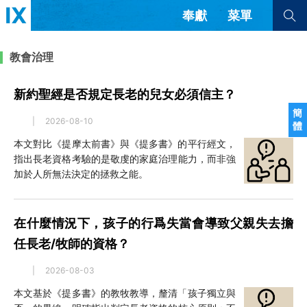
奉獻
菜單
查看全部
查看全部
教會治理
新約聖經是否規定長老的兒女必須信主？
文章
書評
訪談
問答
簡
|
2026-08-10
體
來信
本文對比《提摩太前書》與《提多書》的平行經文，
指出長老資格考驗的是敬虔的家庭治理能力，而非強
隱私條款
其他的模式
加於人所無法決定的拯救之能。
教會帶領
解經式講道與神學
简体中文
正體中文
英语
福音傳講與宣教
成員制與教會紀律
在什麼情況下，孩子的行爲失當會導致父親失去擔
西班牙語
葡萄牙語
俄語
烏茲別克語
达里语
波斯語
任長老/牧師的資格？
團契生活與禱告
法語
羅馬尼亞語
波蘭語
|
2026-08-03
越南語
意大利語
德語
韓語
土耳其語
阿拉伯語
本文基於《提多書》的教牧教導，釐清「孩子獨立與
阿爾巴尼亞語
塞爾維亞語
柬埔寨語