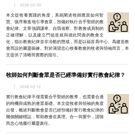
|
2026-02-20
本文從牧養實踐的角度，系統闡述牧師應當如何智
慧、循序漸進地引導會眾，預備好執行合乎聖經的教
會紀律。文章強調謙卑、自我省察、對教會成員制的
正確理解，以及建立門徒造就與彼此問責的教會文
化，指出教會紀律並非冷酷的懲戒，而是以福音爲中心、爲建造教
會而設的屬靈操練。對於渴望忠心牧養教會的牧者與領袖而言，本
文提供了清晰而實際的指引。
牧師如何判斷會眾是否已經準備好實行教會紀律？
|
2026-02-12
實行教會紀律不僅需要合乎聖經的教導，也需要合適
的時機與成熟的會眾基礎。本文從牧者與領袖的角度
出發，概述判斷教會是否已經預備好實行教會紀律的
幾個關鍵標誌，幫助教會在真理、合一與愛中，謹慎
而忠心地履行屬靈責任。