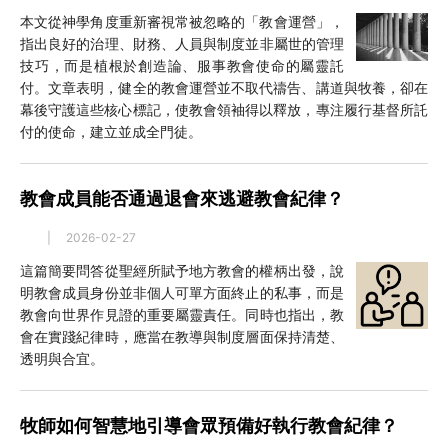
本文從神學角度重新審視常被忽略的「教會運營」，
指出良好的治理、財務、人員與制度並非屬世的管理
技巧，而是植根於創造論、服事教會使命的屬靈託
付。文章表明，健全的教會運營並不取代禱告、講道與牧養，卻在
幕後守護這些核心標記，使教會領袖得以釋放，專注履行基督所託
付的使命，建立並成全門徒。
教會成員能否通過退會來逃避教會紀律？
|
2026-02-27
這篇簡要問答從聖經所賦予地方教會的權柄出發，說
明教會成員身份並非個人可單方面終止的私事，而是
教會向世界作見證的重要屬靈責任。同時也指出，教
會在實踐紀律時，應當在教導與制度層面保持清楚、
透明與合宜。
牧師如何智慧地引導會眾預備好執行教會紀律？