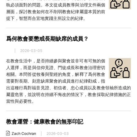
執必須面對的問題。本文從成員教導與治理文件兩個
層面，探討教會如何在不削弱教會紀律屬靈本質的前
提下，智慧而合宜地實踐主所設立的紀律。
爲何教會要懲戒長期缺席的成員？
|
2026-03-05
在教會生活中，是否持續參與聚會並非可有可無的個
人選擇，而是與信仰見證、門徒成長和教會治理密切
相關。本問答從牧養與聖經的角度，解釋了爲何教會
需要對長期、刻意缺席聚會的成員進行紀律勸戒，指
出這種行爲對福音見證、初信者、忠心成員以及教會領袖所造成的
屬靈危害，並說明在持續不悔改的情況下，教會採取紀律措施的正
當性與必要性。
教會運營：健康教會的無形印記
Zach Cochran
|
2026-03-03