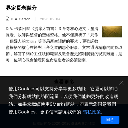
界定長老職分
D. A. Carson
|
2026-02-04
D.A. 卡森回歸《提摩太前書》3 章等核心經文，釐清
長老、牧師與監督的聖經資格。他不僅辨析了「只作
一個婦人的丈夫」等容易產生誤解的要求，更強調教
會權柄的核心在於對上帝之道的忠心服事。文末通過精彩的問答環
節，解答了關於主任牧師職銜及教會歷史體制演變的現實難題，是
每一位關心教會治理與生命建造者的必讀指南。
查看更多
使用Cookies可以支持分享等更多功能，它還可以幫助
我們分析網站的訪問流量，以便我們能夠更好的改進網
站。如果您繼續使用9Marks網站，即表示您同意我們
使用Cookies。更多信息請見我們的
隱私政策
。
同意
版權所有 © 2020-2026 健康教會九標誌