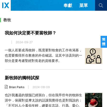
奉獻
菜單
查看全部
查看全部
教牧
我如何決定要不要當牧師？
文章
書評
訪談
問答
簡
|
2024-09-27
體
來信
一個人若要成爲牧師，既需要對牧會的工作有渴慕，
也需要獲得所在教會的外在確認。這其中涉及到的一
隱私條款
其他的模式
部分是要考慮聖經對長老的資格要求。
教會帶領
解經式講道與神學
简体中文
正體中文
英语
福音傳講與宣教
成員制與教會紀律
新牧師的獨特試探
西班牙語
葡萄牙語
俄語
烏茲別克語
达里语
波斯語
團契生活與禱告
Brian Parks
|
2024-08-09
法語
羅馬尼亞語
波蘭語
越南語
意大利語
德語
也許我邋遢的鬍鬚已經斑白，但在我早些年的牧師生
涯中，保羅對提摩太說的話讓我覺得也是對我說的：
韓語
土耳其語
阿拉伯語
「不可叫人小看你年輕，總要在言語、行爲、愛心、
阿爾巴尼亞語
塞爾維亞語
柬埔寨語