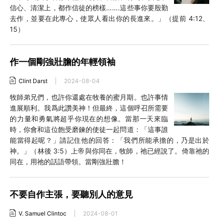
信心、清潔上，都作信徒的榜樣…….這些事你要殷勤
去作，並要在此專心，使眾人看出你的長進來。」（提前 4:12、
15）
作一個剛強壯膽的年輕領袖
Clint Darst
|
2024-08-04
牧師弟兄們，也許你還處在牧養的蜜月期。也許事情
進展順利。我爲此讚美神！但最終，這個呼召所需要
的力量和勇氣將超乎你現在的想像。當那一天來臨
時，你會和這位飽受磨鍊的使徒一起問道：「這事誰
能當得起呢？」請記住他的回答：「我們所能承擔的，乃是出於
神。」（林後 3:5）上帝與你同在，牧師，祂已經說了。倚靠祂的
同在，用祂的話語帶領。當剛強壯膽！
不要自作主張，要聽別人的意見
V. Samuel Clintoc
|
2024-08-01