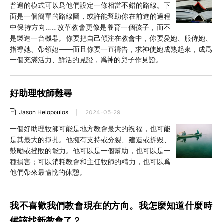
普遍的模式可以爲他們設定一條相當不錯的路線。下
面是一個簡單的路線圖，或許能幫助你在前進的過程
中保持方向……改革教會更像是養育一個孩子，而不
是製造一台機器。你要把自己傾注在教會中，你要愛她、服侍她、
指導她、帶領她——而且你要一直禱告，求神使她成熟起來，成爲
一個充滿活力、鮮活的見證，爲神的兒子作見證。
好助理牧師難尋
Jason Helopoulos
|
2024-05-29
一個好助理牧師可能是地方教會最大的祝福，也可能
是其最大的掙扎。他擁有支持或分裂、建造或拆毀、
鼓勵或挫敗的能力。他可以是一個幫助，也可以是一
種損害；可以消耗教會和主任牧師的精力，也可以爲
他們帶來最愉悅的休憩。
我不喜歡我們教會現在的方向。我怎麼知道什麼時
候該找新教會了？