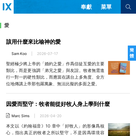
奉獻
菜單
查看全部
查看全部
愛
該用什麼來比喻神的愛
文章
書評
訪談
問答
簡
Sam Koo
|
2026-07-17
體
來信
聖經極少將上帝的「婚約之愛」作爲信徒互愛的主要
類比，而是更強調「弟兄之愛」與友誼。牧者無需進
隱私條款
其他的模式
行一對一的硬性類比，而應當在講台上多角度、全方
教會帶領
解經式講道與神學
位地傳講上帝那包羅萬象、無法比擬的多面之愛。
简体中文
正體中文
英语
福音傳講與宣教
成員制與教會紀律
西班牙語
葡萄牙語
俄語
因愛而堅守：牧者能從好牧人身上學到什麼
烏茲別克語
达里语
波斯語
團契生活與禱告
法語
羅馬尼亞語
波蘭語
Marc Sims
|
2026-04-20
越南語
意大利語
德語
本文以《約翰福音》10 章中「好牧人」的形像爲核
韓語
土耳其語
阿拉伯語
心，指出真正的牧者之所以堅守，不是因爲環境容
阿爾巴尼亞語
塞爾維亞語
柬埔寨語