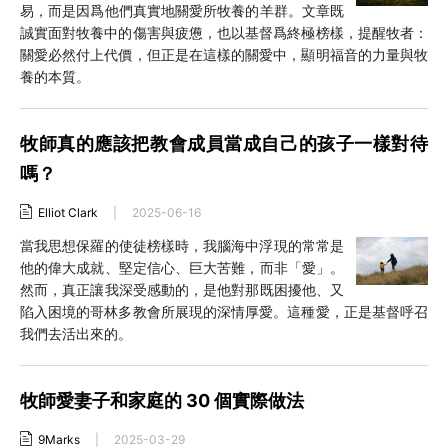
易，而是因爲他們真實地關愛所牧養的羊群。文章既
誠實面對牧養中的傷害與疲憊，也以基督爲終極榜樣，提醒牧者：
關愛必然付上代價，但正是在這樣的關愛中，顯明福音的力量與牧
養的本質。
牧師真的應該把教會成員當成自己的孩子一樣對待
嗎？
Elliot Clark
|
2025-06-16
當我思想保羅的使徒榜樣時，我腦海中浮現的常常是
他的偉大成就、堅定信心、巨大苦難，而非「愛」。
然而，真正讓我深受感動的，是他對那既困擾他、又
陷入困境的哥林多教會所展現的深情厚愛。這種愛，正是基督呼召
我們去活出來的。
牧師愛妻子和家庭的 30 個實際做法
9Marks
|
2025-03-29