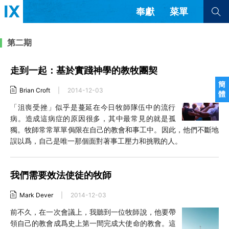
奉獻
菜單
查看全部
查看全部
第二期
走到一起：基於實踐神學的教牧團契
文章
書評
訪談
問答
簡
Brian Croft
|
2014-12-03
體
來信
「沮喪受挫」似乎是蔓延在今日牧師隊伍中的流行
病。造成這病症的原因很多，其中最常見的就是孤
隱私條款
其他的模式
獨。牧師常常單單侷限在自己的教會和事工中。因此，他們不斷地
教會帶領
解經式講道與神學
誤以爲，自己是唯一那個面對著事工壓力和挑戰的人。
简体中文
正體中文
英语
福音傳講與宣教
成員制與教會紀律
西班牙語
葡萄牙語
俄語
我們需要效法使徒的牧師
烏茲別克語
达里语
波斯語
團契生活與禱告
法語
羅馬尼亞語
波蘭語
Mark Dever
|
2014-12-03
越南語
意大利語
德語
前不久，在一次會議上，我聽到一位牧師說，他要帶
韓語
土耳其語
阿拉伯語
領自己的教會成爲史上第一間完成大使命的教會。這
阿爾巴尼亞語
塞爾維亞語
柬埔寨語