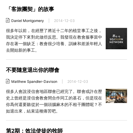
「客旅團契」的故事
Daniel Montgomery
|
2014-12-03
很多年以前，在經歷了將近十二年的植堂事工之後，
我決定停下來對此做些反思。我發現在教會服事當中
存在著一個缺乏：教會很少培養、訓練和差派年輕人
去開始新的事工。
不要隨意退出你的聯會
Matthew Spandler-Davison
|
2014-12-03
很多人會說浸信會地區聯會已經完了。聯會或許在歷
史上曾經是浸信會教會間合作同工的基石，但是現在
你爲何還要聽從於一個頭腦麻木的不相干團體呢？不
如退出來，結束這種痛苦吧。
第2期：效法使徒的牧師