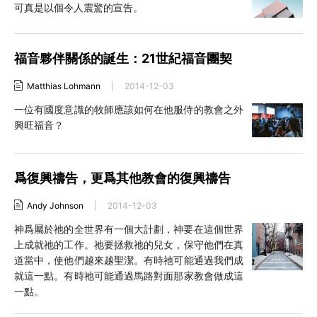
可真是以個令人震驚的宣告。
福音夥伴關係的誕生：21世紀福音團契
Matthias Lohmann
|
2014-12-03
一位有國度意識的牧師應該如何在他服侍的教會之外
興旺福音？
爲復興禱告，更爲其他教會的復興禱告
Andy Johnson
|
2014-12-03
神爲屬於祂的全世界有一個大計劃，神要在這個世界
上成就祂的工作。祂要拯救祂的兒女，保守他們在真
道當中，使他們越來越聖潔。有時祂可能通過我們成
就這一點。有時祂可能通過馬路對面那家教會做成這
一點。