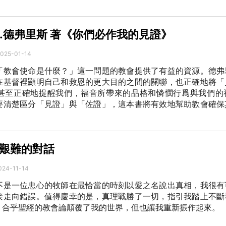
A.德弗里斯 著《你們必作我的見證》
025-01-14
「教會使命是什麼？」這一問題的教會提供了有益的資源。德弗
在基督裡顯明自己和救恩的更大目的之間的關聯，也正確地將「
甚至正確地提醒我們，福音所帶來的品格和憐憫行爲與我們的
要清楚區分「見證」與「佐證」，這本書將有效地幫助教會確保
艱難的對話
024-11-14
不是一位忠心的牧師在最恰當的時刻以愛之名說出真相，我很有
接走向錯誤。值得慶幸的是，真理戰勝了一切，指引我踏上不斷
。合乎聖經的教會論顛覆了我的世界，但也讓我重新振作起來。