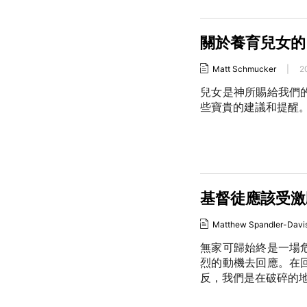
關於養育兒女的 
Matt Schmucker
|
2
兒女是神所賜給我們
些寶貴的建議和提醒
基督徒應該受激
Matthew Spandler-Davi
無家可歸始終是一場
烈的動機去回應。在
反，我們是在破碎的