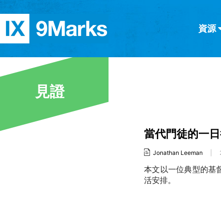
資源
简体中文
正體中文
英语
西班牙語
意大利語
德語
分類
見證
隱私條款
文章
當代門徒的一日
Jonathan Leeman
|
本文以一位典型的基
活安排。