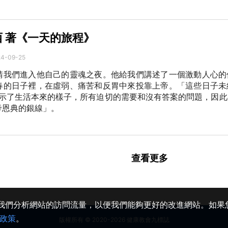
西 著《一天的旅程》
24-09-25
請我們進入他自己的靈魂之夜。他給我們講述了一個激動人心的
春的日子裡，在虛弱、痛苦和反胃中來投靠上帝。「這些日子未
.而是展示了生活本來的樣子，所有迫切的需要和沒有答案的問題，因
帝恩典的銀線」。
查看更多
助我們分析網站的訪問流量，以便我們能夠更好的改進網站。如果您
政策
。
版權所有 © 2020-2026 健康教會九標誌