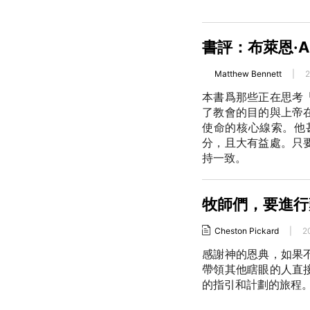
書評：布萊恩·
Matthew Bennett
|
2
本書爲那些正在思考
了教會的目的與上帝
使命的核心線索。他
分，且大有益處。只
持一致。
牧師們，要進行
Cheston Pickard
|
2
感謝神的恩典，如果
帶領其他瞎眼的人直
的指引和計劃的旅程