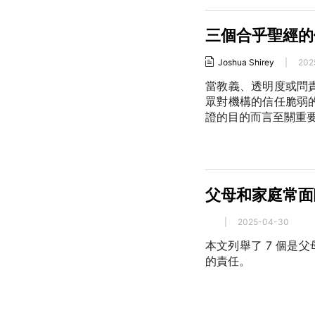
三個合乎聖經的
Joshua Shirey
|
202
當教義、透明度或問
眾對機構的信任脆弱
證的目的而言至關重
父母和家庭常面
|
2025-04-30
本文列舉了 7 個是
的責任。