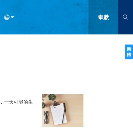
奉獻
語
法語
羅馬尼亞語
波蘭語
越南語
塞爾維亞語
柬埔寨語
簡
體
會的九個標誌？
什麼是九標誌事工？
神學
福音傳講與宣教
問答
成
，一天可能的生