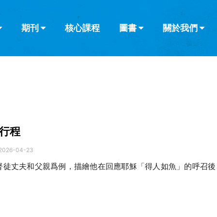
期刊
核心課程
圖書
關於我們
查看全部
查看全部
葡萄牙語
俄語
烏茲別克語
达里语
波斯
韓語
土耳其語
阿拉伯語
阿爾巴尼亞語
欄目
其他的模式
什麼是健康教
教會帶領
書評
解經式講道與
訪談
行程
2026-04-23
督徒丈夫和父親爲例，描繪他在回應耶穌「得人如魚」的呼召後