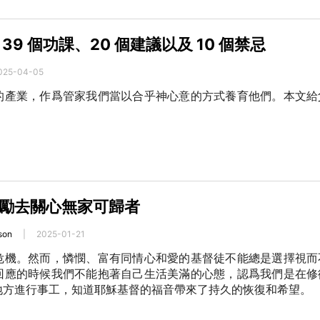
39 個功課、20 個建議以及 10 個禁忌
025-04-05
的產業，作爲管家我們當以合乎神心意的方式養育他們。本文給
。
勵去關心無家可歸者
son
|
2025-01-21
危機。然而，憐憫、富有同情心和愛的基督徒不能總是選擇視而
回應的時候我們不能抱著自己生活美滿的心態，認爲我們是在修
地方進行事工，知道耶穌基督的福音帶來了持久的恢復和希望。