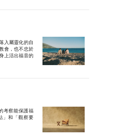
落入屬靈化的自
教會，也不忠於
身上活出福音的
的考察能保護福
點」和「觀察要