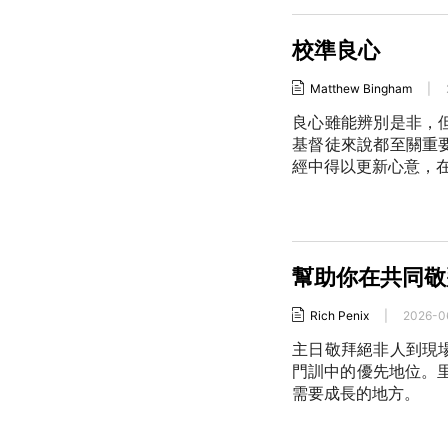
校準良心
Matthew Bingham
|
良心雖能辨別是非，
基督徒來說都至關重
經中得以更新心意，
幫助你在共同敬
Rich Penix
|
2026-0
主日敬拜絕非人到現
門訓中的優先地位。
需要成長的地方。