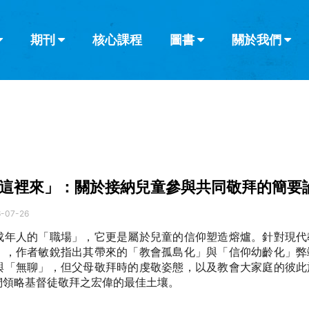
期刊
核心課程
圖書
關於我們
查看全部
查看全部
葡萄牙語
俄語
烏茲別克語
达里语
波斯
韓語
土耳其語
阿拉伯語
阿爾巴尼亞語
欄目
其他的模式
什麼是健康教
教會帶領
書評
解經式講道與
訪談
這裡來」：關於接納兒童參與共同敬拜的簡要
-07-26
成年人的「職場」，它更是屬於兒童的信仰塑造熔爐。針對現代
」，作者敏銳指出其帶來的「教會孤島化」與「信仰幼齡化」弊
與「無聊」，但父母敬拜時的虔敬姿態，以及教會大家庭的彼此
們領略基督徒敬拜之宏偉的最佳土壤。