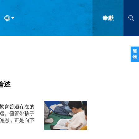
奉獻
語
法語
羅馬尼亞語
波蘭語
越南語
塞爾維亞語
柬埔寨語
簡
體
會的九個標誌？
什麼是九標誌事工？
神學
福音傳講與宣教
問答
成
論述
教會普遍存在的
端。儘管帶孩子
施恩，正是向下