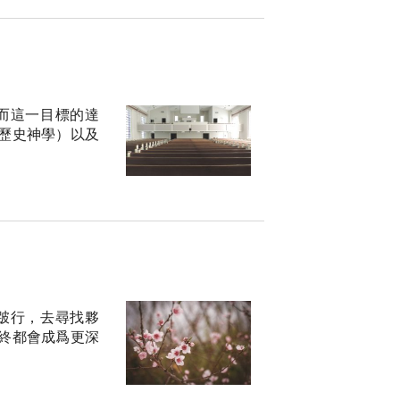
而這一目標的達
歷史神學）以及
跛行，去尋找夥
終都會成爲更深