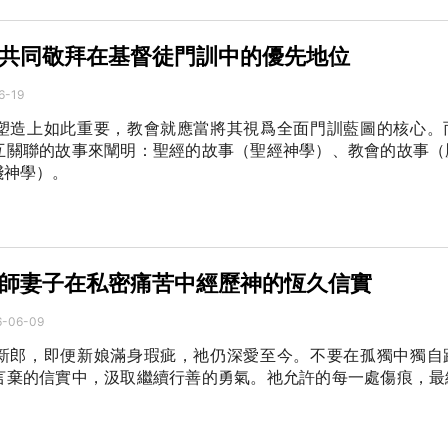
共同敬拜在基督徒門訓中的優先地位
6-19
塑造上如此重要，教會就應當將其視爲全面門訓藍圖的核心。
互關聯的故事來闡明：聖經的故事（聖經神學）、教會的故事（
踐神學）。
師妻子在私密痛苦中經歷神的恆久信實
6-06-09
新郎，即便新娘滿身瑕疵，祂仍深愛至今。不要在孤獨中獨自
言棄的信實中，汲取繼續行善的勇氣。祂允許的每一處傷痕，最