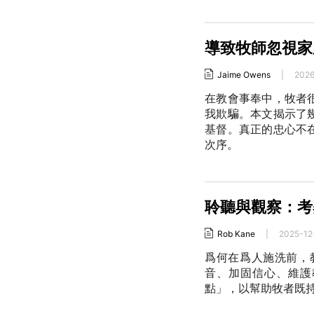
導致牧師忽視家
Jaime Owens
|
2026
在教會事奉中，牧者
我欺騙。本文揭示了
基督。真正的忠心不
次序。
聆聽與觀察：考
Rob Kane
|
2025-12
爲何在爲人施洗前，
音、加固信心、維護
點」，以幫助牧者既