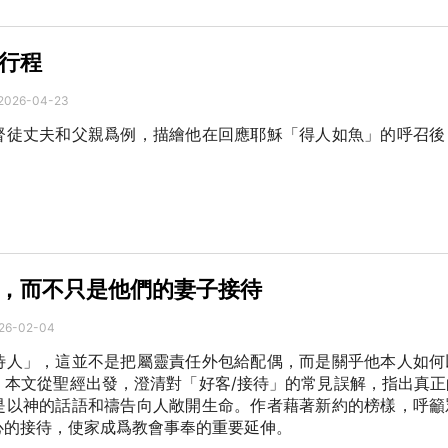
行程
2026-04-23
督徒丈夫和父親爲例，描繪他在回應耶穌「得人如魚」的呼召後
，而不只是他們的妻子接待
26-02-04
待人」，這並不是把屬靈責任外包給配偶，而是關乎他本人如何
。本文從聖經出發，澄清對「好客/接待」的常見誤解，指出真正
是以神的話語和禱告向人敞開生命。作者藉著新約的榜樣，呼籲
心的接待，使家成爲教會事奉的重要延伸。