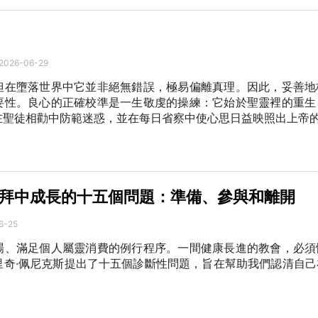
2026-06-29
但在墮落世界中它並非絕無錯誤，極易偏離真理。因此，妥善地
要性。良心的正確校準是一生敬虔的操練：它始於聖靈裡的重生
在聖徒相勸中防範迷惑，並在每日省察中使心思日益映照出上帝
拜中成長的十五個問題：準備、參與和離開
6-25
場、滿足個人屬靈消費的例行程序。一間健康長進的教會，必須
里奇·佩尼克斯提出了十五個診斷性問題，旨在幫助我們認清自己