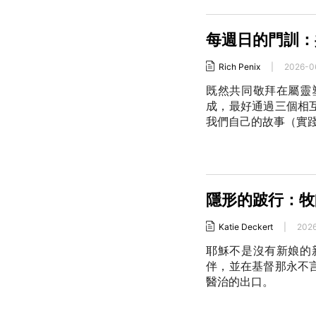
每週日的門訓：
Rich Penix
|
2026-0
既然共同敬拜在屬靈
成，最好通過三個相
我們自己的故事（實
隱形的跛行：牧
Katie Deckert
|
202
耶穌不是沒有新娘的
伴，並在基督那永不
醫治的出口。