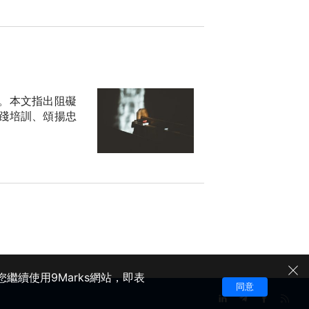
。本文指出阻礙
踐培訓、頌揚忠
繼續使用9Marks網站，即表
同意