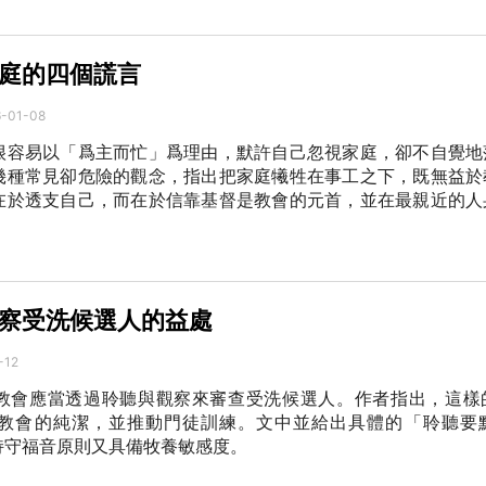
庭的四個謊言
-01-08
很容易以「爲主而忙」爲理由，默許自己忽視家庭，卻不自覺地
幾種常見卻危險的觀念，指出把家庭犧牲在事工之下，既無益於
在於透支自己，而在於信靠基督是教會的元首，並在最親近的人
察受洗候選人的益處
-12
教會應當透過聆聽與觀察來審查受洗候選人。作者指出，這樣
教會的純潔，並推動門徒訓練。文中並給出具體的「聆聽要
持守福音原則又具備牧養敏感度。