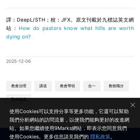
譯：DeepL/STH；校：
JFX
。原文刊載於九標誌英文網
站：
How do pastors know what hills are worth
dying on?
2025-12-06
教會治理
講道
教會帶領
合一
教牧職分
聖經權威
使用Cookies可以支持分享等更多功能，它還可以幫助
我們分析網站的訪問流量，以便我們能夠更好的改進網
站。如果您繼續使用9Marks網站，即表示您同意我們
使用Cookies。更多信息請見我們的
隱私政策
。