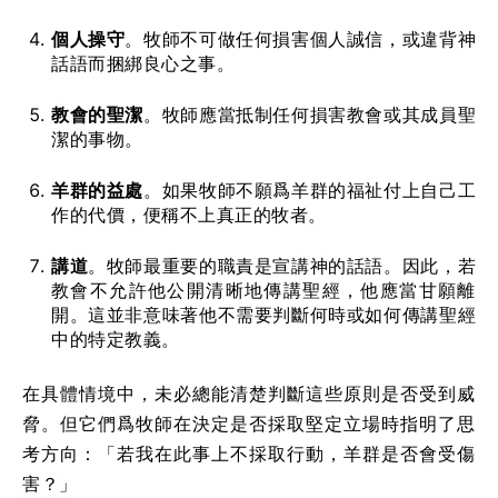
個人操守
。牧師不可做任何損害個人誠信，或違背神
話語而捆綁良心之事。
教會的聖潔
。牧師應當抵制任何損害教會或其成員聖
潔的事物。
羊群的益處
。如果牧師不願爲羊群的福祉付上自己工
作的代價，便稱不上真正的牧者。
講道
。牧師最重要的職責是宣講神的話語。因此，若
教會不允許他公開清晰地傳講聖經，他應當甘願離
開。這並非意味著他不需要判斷何時或如何傳講聖經
中的特定教義。
在具體情境中，未必總能清楚判斷這些原則是否受到威
脅。但它們爲牧師在決定是否採取堅定立場時指明了思
考方向：「若我在此事上不採取行動，羊群是否會受傷
害？」