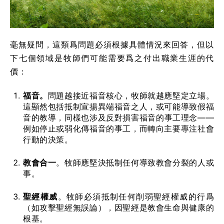
毫無疑問，這類爲問題必須根據具體情況來回答，但以
下七個領域是牧師們可能需要爲之付出職業生涯的代
價：
福音。
問題越接近福音核心，牧師就越應堅定立場。
這顯然包括抵制宣揚異端福音之人，或可能導致假福
音的教導，同樣也涉及反對損害福音的事工理念——
例如停止或弱化傳福音的事工，而轉向主要專注社會
行動的決策。
教會合一
。牧師應堅決抵制任何導致教會分裂的人或
事。
聖經權威
。牧師必須抵制任何削弱聖經權威的行爲
（如攻擊聖經無誤論），因聖經是教會生命與健康的
根基。