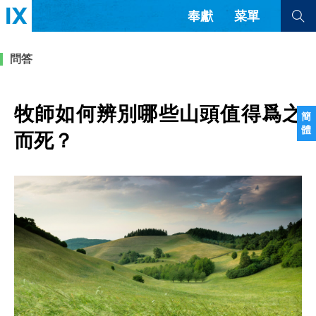
奉獻
菜單
查看全部
查看全部
問答
文章
書評
訪談
問答
牧師如何辨別哪些山頭值得爲之
簡
體
來信
而死？
隱私條款
其他的模式
教會帶領
解經式講道與神學
简体中文
正體中文
英语
福音傳講與宣教
成員制與教會紀律
西班牙語
葡萄牙語
俄語
烏茲別克語
达里语
波斯語
團契生活與禱告
法語
羅馬尼亞語
波蘭語
越南語
意大利語
德語
韓語
土耳其語
阿拉伯語
阿爾巴尼亞語
塞爾維亞語
柬埔寨語