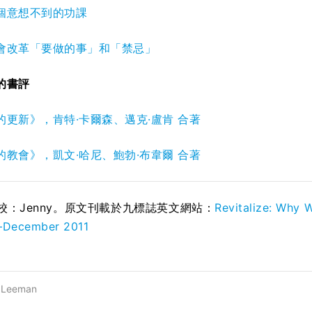
個意想不到的功課
會改革「要做的事」和「禁忌」
的書評
的更新》，肯特·卡爾森、邁克·盧肯 合著
的教會》，凱文·哈尼、鮑勃·布韋爾 合著
；校：Jenny。原文刊載於九標誌英文網站：
Revitalize: Why
—December 2011
 Leeman