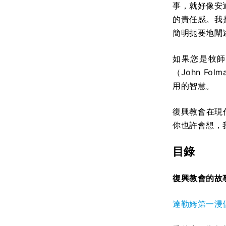
事，就好像安迪
的責任感。我是
簡明扼要地闡
如果您是牧師，
（John Fo
用的智慧。
復興教會在現
你也許會想，
目錄
復興教會的故
達勒姆第一浸