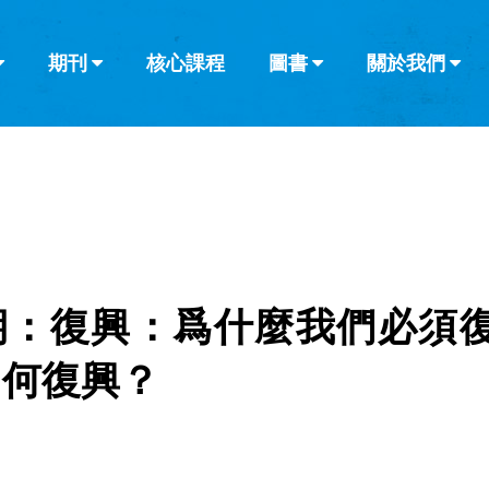
期刊
核心課程
圖書
關於我們
查看全部
查看全部
葡萄牙語
俄語
烏茲別克語
达里语
波斯
韓語
土耳其語
阿拉伯語
阿爾巴尼亞語
欄目
其他的模式
什麼是健康教
教會帶領
書評
解經式講道與
訪談
 期：復興：爲什麼我們必須
如何復興？