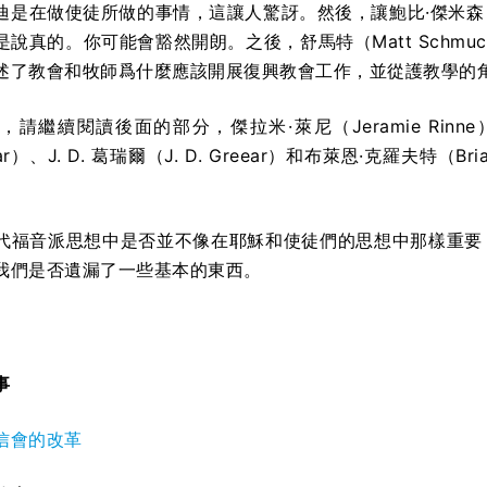
是在做使徒所做的事情，這讓人驚訝。然後，讓鮑比·傑米森（Bo
說真的。你可能會豁然開朗。之後，舒馬特（Matt Schmucker
述了教會和牧師爲什麼應該開展復興教會工作，並從護教學的
請繼續閱讀後面的部分，傑拉米·萊尼（Jeramie Rinne）、
lmar）、J. D. 葛瑞爾（J. D. Greear）和布萊恩·克羅夫特
代福音派思想中是否並不像在耶穌和使徒們的思想中那樣重要
我們是否遺漏了一些基本的東西。
事
信會的改革