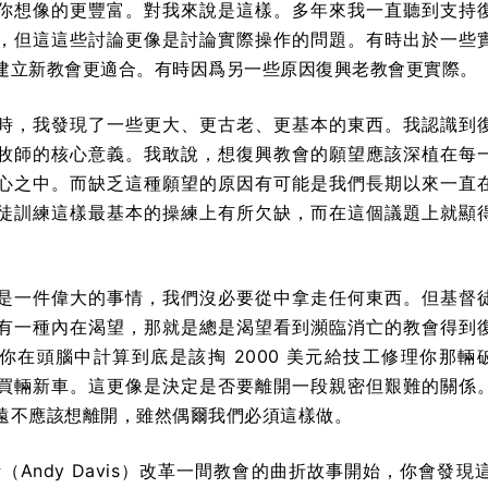
你想像的更豐富。對我來說是這樣。多年來我一直聽到支持
，但這這些討論更像是討論實際操作的問題。有時出於一些
建立新教會更適合。有時因爲另一些原因復興老教會更實際。
時，我發現了一些更大、更古老、更基本的東西。我認識到
牧師的核心意義。我敢說，想復興教會的願望應該深植在每
心之中。而缺乏這種願望的原因有可能是我們長期以來一直
徒訓練這樣最基本的操練上有所欠缺，而在這個議題上就顯
是一件偉大的事情，我們沒必要從中拿走任何東西。但基督
有一種內在渴望，那就是總是渴望看到瀕臨消亡的教會得到
你在頭腦中計算到底是該掏 2000 美元給技工修理你那輛
買輛新車。這更像是決定是否要離開一段親密但艱難的關係
遠不應該想離開，雖然偶爾我們必須這樣做。
斯（Andy Davis）改革一間教會的曲折故事開始，你會