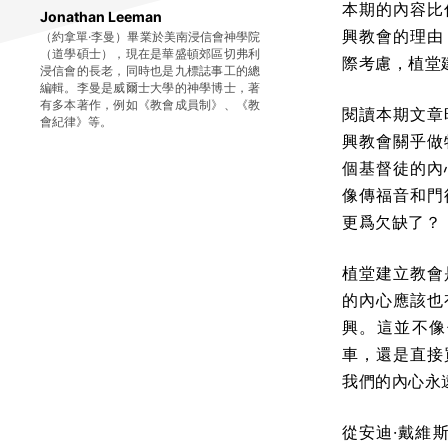
本期的內容比
Jonathan Leeman
興教會的理由
（約拿單·李曼）畢業於美南浸信會神學院
（道學碩士），現在是華盛頓郊區切弗利
際考慮，植堂
浸信會的長老，同時也是九標誌事工的總
編輯。李曼是威爾士大學的神學博士，著
有多本著作，例如《教會成員制》、《教
閱讀本期文章
會紀律》等。
興教會關乎做
個基督徒的內
像傳福音和門
更爲欠缺了？
植堂建立教會
的內心應該也
興。這並不像
車，還是直接
我們的內心永
從安迪·戴維