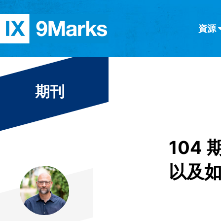
資源
简体中文
正體中文
英语
西班牙語
意大利語
德語
分類
期刊
隱私條款
文章
104
以及