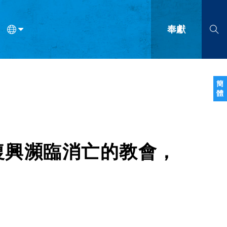
奉獻
語
法語
羅馬尼亞語
波蘭語
越南語
塞爾維亞語
柬埔寨語
簡
體
會的九個標誌？
什麼是九標誌事工？
神學
福音傳講與宣教
問答
成
復興瀕臨消亡的教會，