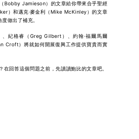
bby Jamieson）的文章給你帶來合乎聖經
）和邁克·麥金利（Mike McKinley）的文章
角度做出了補充。
紀格睿（Greg Gilbert）、約翰·福爾馬爾
（Brian Croft）將就如何開展復興工作提供寶貴而實
？在回答這個問題之前，先讀讀鮑比的文章吧。