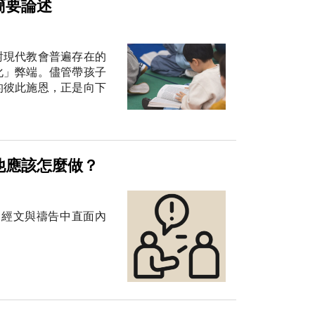
簡要論述
對現代教會普遍存在的
化」弊端。儘管帶孩子
的彼此施恩，正是向下
他應該怎麼做？
到經文與禱告中直面內