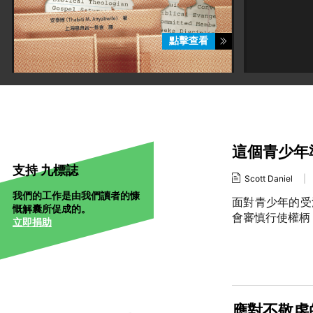
點擊查看
這個青少年
支持 九標誌
Scott Daniel
|
我們的工作是由我們讀者的慷
面對青少年的受
慨解囊所促成的。
會審慎行使權柄
立即捐助
應對不敬虔