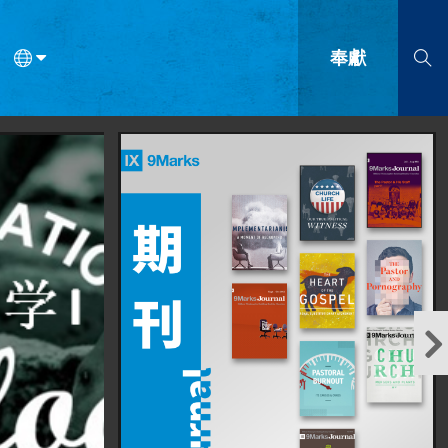
奉獻
語
法語
羅馬尼亞語
波蘭語
越南語
塞爾維亞語
柬埔寨語
會的九個標誌？
什麼是九標誌事工？
神學
福音傳講與宣教
問答
成