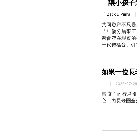
「讓小孩子
Zack DiPrima
|
共同敬拜不只是
「年齡分層事工
聚會存在現實的
一代傳福音、引
如果一位長
|
2026-07-26
當孩子的行爲
心，向長老團全