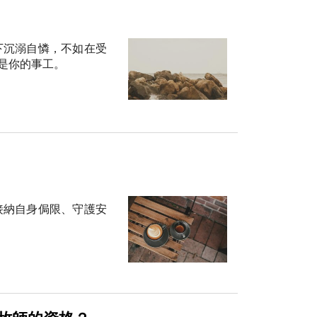
下沉溺自憐，不如在受
是你的事工。
接納自身侷限、守護安