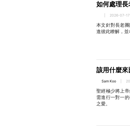
如何處理長
|
2026-07-17
本文針對長老團
進彼此瞭解，並
該用什麼來
Sam Koo
|
20
聖經極少將上帝
需進行一對一的
之愛。