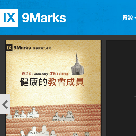
資源
简体中文
正體中文
英语
西班牙語
意大利語
德語
分類
隱私條款
文章