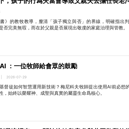
下，孩子的行爲失當會導致父親失去擔任長老/
3
多書》的教牧教導，釐清「孩子獨立與否」的界線，明確指出
是否完美無瑕，而在於父親是否展現出敬虔的家庭治理與管教。
AI ：一位牧師給會眾的鼓勵
|
2026-07-29
基督徒如何智慧運用新技術？梅尼科夫牧師提出使用AI前必想
性，始終以榮耀神、成聖與真實的屬靈生命爲核心。