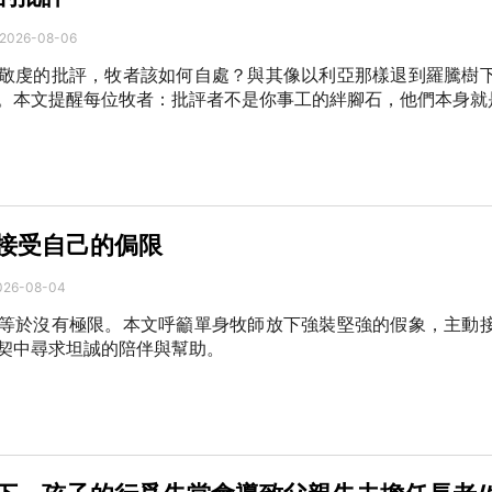
2026-08-06
敬虔的批評，牧者該如何自處？與其像以利亞那樣退到羅騰樹
。本文提醒每位牧者：批評者不是你事工的絆腳石，他們本身就
接受自己的侷限
026-08-04
等於沒有極限。本文呼籲單身牧師放下強裝堅強的假象，主動
契中尋求坦誠的陪伴與幫助。