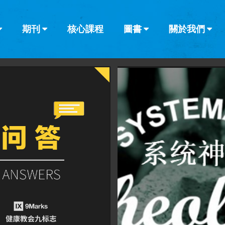
期刊
核心課程
圖書
關於我們
查看全部
查看全部
葡萄牙語
俄語
烏茲別克語
达里语
波斯
韓語
土耳其語
阿拉伯語
阿爾巴尼亞語
欄目
其他的模式
什麼是健康教
教會帶領
書評
解經式講道與
訪談