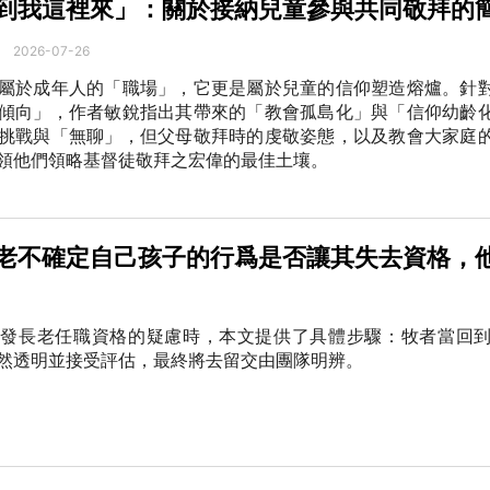
到我這裡來」：關於接納兒童參與共同敬拜的
2026-07-26
屬於成年人的「職場」，它更是屬於兒童的信仰塑造熔爐。針
傾向」，作者敏銳指出其帶來的「教會孤島化」與「信仰幼齡
挑戰與「無聊」，但父母敬拜時的虔敬姿態，以及教會大家庭
領他們領略基督徒敬拜之宏偉的最佳土壤。
老不確定自己孩子的行爲是否讓其失去資格，
引發長老任職資格的疑慮時，本文提供了具體步驟：牧者當回
然透明並接受評估，最終將去留交由團隊明辨。