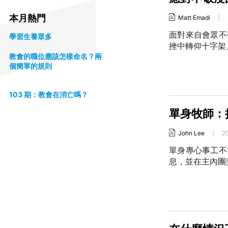
本月熱門
Matt Emadi
|
面對來自會眾不
學習生養眾多
挫中轉仰十字架
教會的職位應該怎樣命名？兩
個簡單的規則
103 期：教會在消亡嗎？
單身牧師：
John Lee
|
2
單身專心事工不
息，並在主內團