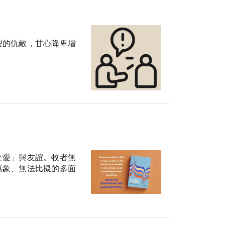
裂的仇敵，甘心降卑增
之愛」與友誼。牧者無
萬象、無法比擬的多面