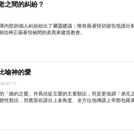
老之間的糾紛？
隊內部的個人糾紛給出了屬靈建議：唯有藉著恆切禱告抵擋分
相信神正藉著領袖間的差異來建造教會。
比喻神的愛
26-07-17
的「婚約之愛」作爲信徒互愛的主要類比，而是更強調「弟兄
硬性類比，而應當在講台上多角度、全方位地傳講上帝那包羅