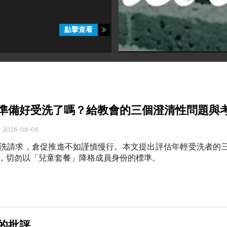
點擊查看
準備好受洗了嗎？給教會的三個澄清性問題與
2026-08-06
洗請求，倉促推進不如謹慎慢行。本文提出評估年輕受洗者的
，切勿以「兒童套餐」降格成員身份的標準。
的批評