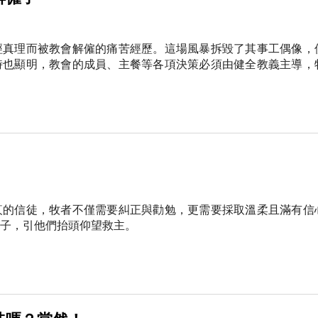
經真理而被教會解僱的痛苦經歷。這場風暴拆毀了其事工偶像，
時也顯明，教會的成員、主餐等各項決策必須由健全教義主導，
疚的信徒，牧者不僅需要糾正與勸勉，更需要採取溫柔且滿有信
子，引他們抬頭仰望救主。