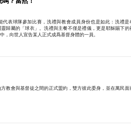
洗嗎？當然！
能代表球隊參加比賽，洗禮與教會成員身份也是如此：洗禮是
屬靈歸屬的「球衣」。洗禮與主餐不僅是禮儀，更是耶穌賜下的
中，向世人宣告某人正式成爲基督身體的一員。
地方教會與基督徒之間的正式盟約，雙方彼此委身，並在萬民面