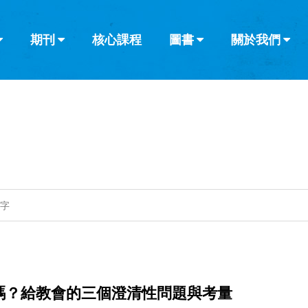
期刊
核心課程
圖書
關於我們
查看全部
查看全部
葡萄牙語
俄語
烏茲別克語
达里语
波斯
韓語
土耳其語
阿拉伯語
阿爾巴尼亞語
欄目
其他的模式
什麼是健康教
教會帶領
書評
解經式講道與
訪談
嗎？給教會的三個澄清性問題與考量