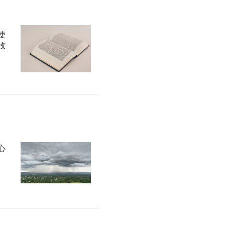
使
牧
心