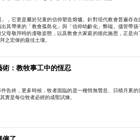
場」，它更是屬於兒童的信仰塑造熔爐。針對現代教會普遍存在
指出其帶來的「教會孤島化」與「信仰幼齡化」弊端。儘管帶孩
但父母敬拜時的虔敬姿態，以及教會大家庭的彼此施恩，正是向
拜之宏偉的最佳土壤。
藝術：教牧事工中的恆忍
事件告終，更多時候，牧者面臨的是一種悄無聲息、日積月累的
其實是每位牧者必經的成聖試煉。
解僱了