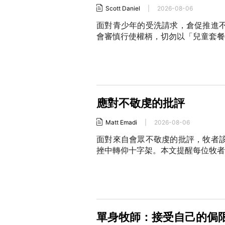
Scott Daniel
|
2026-08-06
面對青少年的受洗請求，倉促推進
會審慎行使權柄，切勿以「兒童套餐
應對不敬虔的批評
Matt Emadi
|
2026-08-06
面對來自會眾不敬虔的批評，牧者
挫中轉仰十字架。本文提醒每位牧者
單身牧師：接受自己的侷