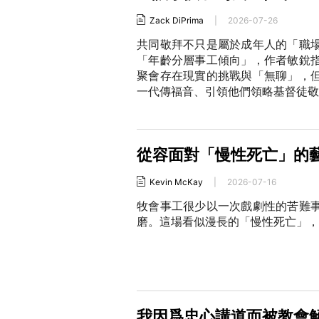
Zack DiPrima
|
2026-07-26
共同敬拜不只是屬於成年人的「職
「年齡分層事工傾向」，作者敏銳
聚會存在現實的挑戰與「無聊」，
一代傳福音、引領他們領略基督徒敬
從容面對「慢性死亡」的
Kevin McKay
|
2026-07-16
牧會事工很少以一次戲劇性的苦難
磨。這場看似漫長的「慢性死亡」，
我因爲忠心講道而被教會