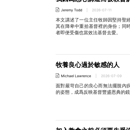
Jeremy Todd
|
2026-07-11
本文講述了一位主任牧師因堅持聖
其在降卑中重拾基督裡的身份；同
者即便受傷也當效法基督去愛。
牧養良心過於敏感的人
Michael Lawrence
|
2026-07-09
面對嚴苛自己的良心而無法擺脫內
的姿態，成爲反映基督豐盛恩典的鏡