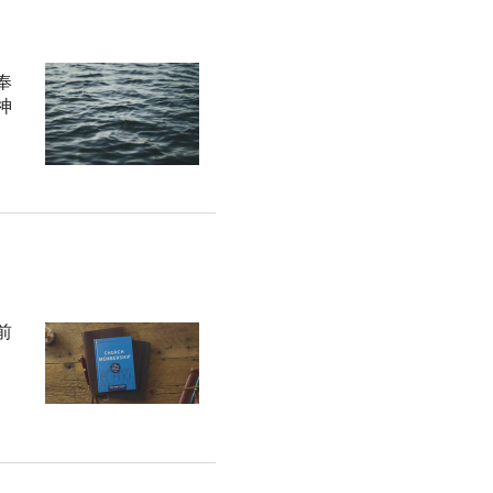
奉
神
前