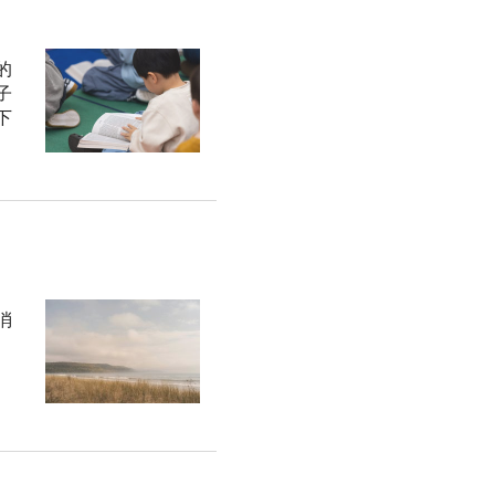
的
子
下
消