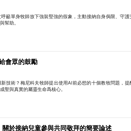
文呼籲單身牧師放下強裝堅強的假象，主動接納自身侷限、守護
與幫助。
師給會眾的鼓勵
新技術？梅尼科夫牧師提出使用AI前必想的十個教牧問題，提
成聖與真實的屬靈生命爲核心。
：關於接納兒童參與共同敬拜的簡要論述