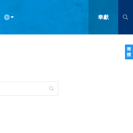
奉獻
語
法語
羅馬尼亞語
波蘭語
越南語
塞爾維亞語
柬埔寨語
簡
體
會的九個標誌？
什麼是九標誌事工？
神學
福音傳講與宣教
問答
成