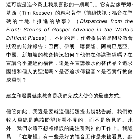
這可能是迄今爲止我最喜歡的一期期刊。它有點像蒂姆·
基西（Tim Keesee）的精彩著作《前線快訊：福音在堅
硬的土地上推進的故事》
（
Dispatches from the
Front: Stories of Gospel Advance in the World’s
Difficult Places
）
。不同的是，作者提供的是關於教會
狀況的前線報告：巴西、伊朗、喀麥隆、阿爾巴尼亞、
中國、新加坡的教會情況如何？他們在傳講聖經嗎？在
宣講合乎聖經的福音，還是在宣講摻水的替代品？追求
團體和個人的聖潔嗎？是否追求傳福音？是否實行教會
成員制？
建立和發展健康教會是我們完成大使命的最佳方式。
儘管如此，我還是要就這個話題提出幾點告誡。我們教
牧人員總是應該盼望所看不見的，而不是所見的。此
外，我們永遠不想將錯誤的關注引到神的工作上。我認
爲，「在那裡」有一些最好的福音工作是未被看見、默