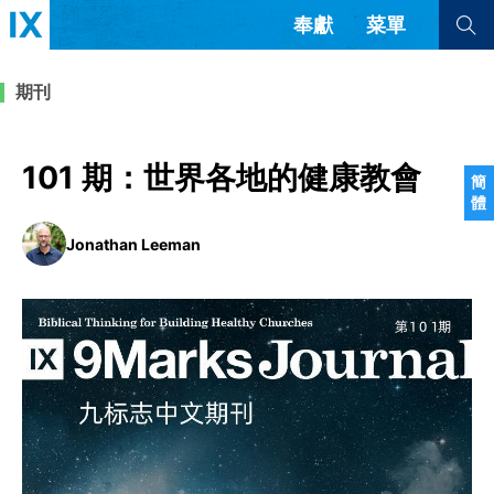
奉獻
菜單
查看全部
查看全部
期刊
文章
書評
訪談
問答
101 期：世界各地的健康教會
簡
體
來信
Jonathan Leeman
隱私條款
其他的模式
教會帶領
解經式講道與神學
简体中文
正體中文
英语
福音傳講與宣教
成員制與教會紀律
西班牙語
葡萄牙語
俄語
烏茲別克語
达里语
波斯語
團契生活與禱告
法語
羅馬尼亞語
波蘭語
越南語
意大利語
德語
韓語
土耳其語
阿拉伯語
阿爾巴尼亞語
塞爾維亞語
柬埔寨語