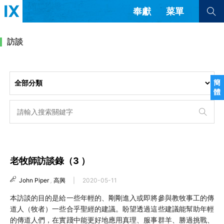
奉獻
菜單
查看全部
查看全部
訪談
文章
書評
訪談
問答
簡
體
來信
隱私條款
其他的模式
教會帶領
解經式講道與神學
简体中文
正體中文
英语
福音傳講與宣教
成員制與教會紀律
老牧師訪談錄（3 ）
西班牙語
葡萄牙語
俄語
烏茲別克語
达里语
波斯語
John Piper
,
高興
|
2020-05-11
團契生活與禱告
法語
羅馬尼亞語
波蘭語
本訪談的目的是給一些年輕的、剛剛進入或即將參與教牧事工的傳
越南語
意大利語
德語
道人（牧者）一些合乎聖經的建議。盼望透過這些建議能幫助年輕
韓語
土耳其語
阿拉伯語
的傳道人們，在實踐中能更好地應用真理、服事群羊、勝過挑戰、
阿爾巴尼亞語
塞爾維亞語
柬埔寨語