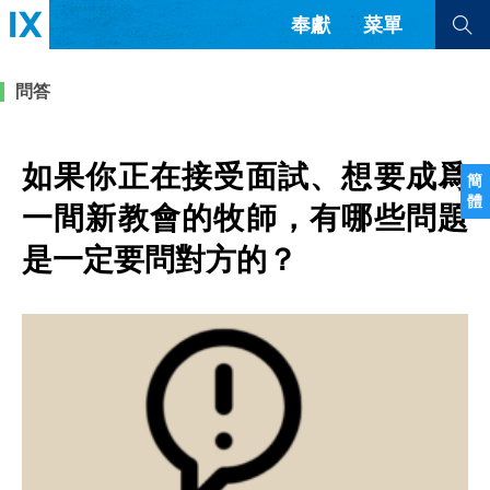
奉獻
菜單
查看全部
查看全部
問答
文章
書評
訪談
問答
如果你正在接受面試、想要成爲
簡
體
來信
一間新教會的牧師，有哪些問題
是一定要問對方的？
隱私條款
其他的模式
教會帶領
解經式講道與神學
简体中文
正體中文
英语
福音傳講與宣教
成員制與教會紀律
西班牙語
葡萄牙語
俄語
烏茲別克語
达里语
波斯語
團契生活與禱告
法語
羅馬尼亞語
波蘭語
越南語
意大利語
德語
韓語
土耳其語
阿拉伯語
阿爾巴尼亞語
塞爾維亞語
柬埔寨語