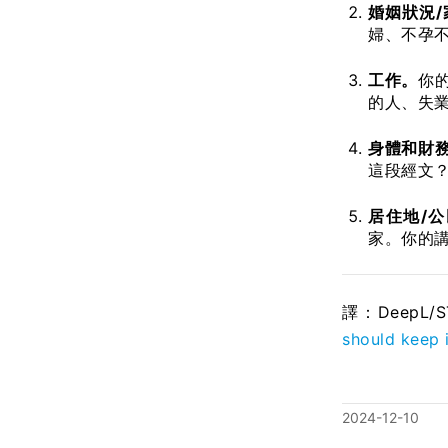
婚姻狀況
婦、不孕
工作。
你
的人、失
身體和財
這段經文
居住地/
家。你的
譯：DeepL/
should keep 
2024-12-10