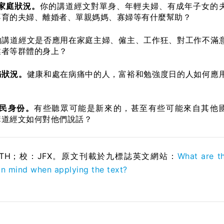
/家庭狀況。
你的講道經文對單身、年輕夫婦、有成年子女的
不育的夫婦、離婚者、單親媽媽、寡婦等有什麼幫助？
的講道經文是否應用在家庭主婦、僱主、工作狂、對工作不滿
業者等群體的身上？
務狀況。
健康和處在病痛中的人，富裕和勉強度日的人如何應
？
公民身份。
有些聽眾可能是新來的，甚至有些可能來自其他
講道經文如何對他們說話？
STH；校：
JFX
。原文刊載於九標誌英文網站：
What are th
in mind when applying the text?