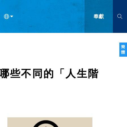
奉獻
語
法語
羅馬尼亞語
波蘭語
越南語
塞爾維亞語
柬埔寨語
簡
體
會的九個標誌？
什麼是九標誌事工？
神學
福音傳講與宣教
問答
成
哪些不同的「人生階