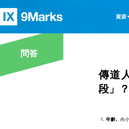
資源
简体中文
正體中文
英语
西班牙語
意大利語
德語
分類
問答
隱私條款
文章
傳道
段」
年齡。
向