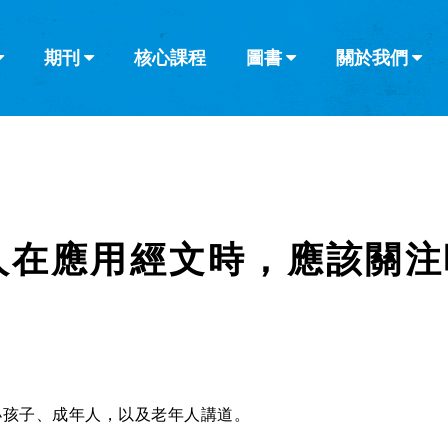
期刊
核心課程
圖書
關於我們
查看全部
查看全部
葡萄牙語
俄語
烏茲別克語
达里语
波斯
韓語
土耳其語
阿拉伯語
阿爾巴尼亞語
欄目
其他的模式
什麼是健康教
教會帶領
書評
解經式講道與
訪談
人在應用經文時，應該關注
？
小孩子、成年人，以及老年人講道。