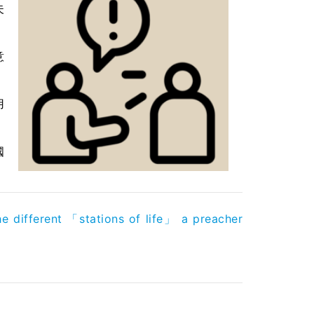
夫
意
用
國
e different 「stations of life」 a preacher