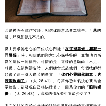
若是神呼召你作牧師，相信你願意爲會眾禱告。可悲的
是，只有意願是不足的。
當主要求祂忠心的三位核心門徒「
在這裡等候，和我一
同警醒
」時，相信他們願意忠心保持警醒，並和他們所
愛的這位一同禱告。可惜的是，這樣的意願尚且不足。
相反，在談到禱告時，人們總會想起他們，每個牧師都
領會了這一讓人痛苦的事實：「
你們心靈固然願意，肉
體卻軟弱了
」（太 26:41）。每當你憑血氣決心要爲會
眾禱告，卻發現自己很快睡著了，因爲你們的「
眼睛睏
倦
」（太 26:43），這樣的情況發生過多少次了？
本文的目的在於藉著神的話語中激勵禱告的真理來抵抗