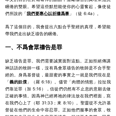
睏倦的
雙眼
。希望這些默想能使你的心靈奮起，像使徒
們所說的「
我們要專心以祈禱爲事
」（徒 6:4a）。
爲了這個目的，我會提出六點合乎聖經的真理，希望能
帶我們走出缺乏禱告的睏倦。
一、不爲會眾禱告是罪
缺乏禱告是罪。我們需要誠實面對這點。正如拒絕傳講
神話語的牧師一樣，沒有爲會眾禱告的牧師是不合乎聖
經的。身爲基督徒，最甜蜜的事實之一就是我們現在是
「
義的奴僕
」（羅 6:18）。儘管「肉體的情慾」拉扯我
們靠近罪（加 5:16），信徒們仍然有不止息的意願去做
正確的事情。因爲神已經將祂的律法放在我們裡面，寫
在我們心上了（耶 31:33；來 8:10）。聖靈從不允許基
督徒在他們的生命
中
容忍罪。正如他們服事的會眾，牧