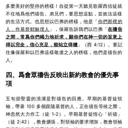
多麼美好的堅持的榜樣！自從第一天聽見歌羅西信徒就
不住地爲他們禱告。弟兄們，要思想這點，並效法這樣
的生活方式。也思想以巴弗的榜樣，他是「
你們那裡的
人，作基督耶穌僕人
」，保羅告訴我們以巴弗「
在禱告
之間，常爲你們竭力地祈求，願你們在神一切的旨意上
得以完全，信心充足，能站立得穩
」（西 4:12）。要記
住像保羅和以巴弗這樣敬虔之人的榜樣，他們是禱告的
人。
四、爲會眾禱告反映出新約教會的優先事
項
五旬節聖靈的澆灌是對禱告的回應。早期的基督徒領
袖，帶著 100 多個跟隨基督的人，正在禱告等候之際，
神忽然大力作工（徒 1-2）。早期基督徒恆心「祈禱」
（徒 2:42），教會擴張，對領袖的要求增加，教會領袖