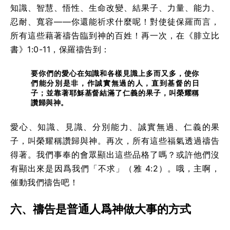
知識、智慧、悟性、生命改變、結果子、力量、能力、
忍耐、寬容——你還能祈求什麼呢！對使徒保羅而言，
所有這些藉著禱告臨到神的百姓！再一次，在《腓立比
書》1:0-11，保羅禱告到：
要你們的愛心在知識和各樣見識上多而又多，使你
們能分別是非，作誠實無過的人，直到基督的日
子；並靠著耶穌基督結滿了仁義的果子，叫榮耀稱
讚歸與神。
愛心、知識、見識、分別能力、誠實無過、仁義的果
子，叫榮耀稱讚歸與神。再次，所有這些福氣透過禱告
得著。我們事奉的會眾顯出這些品格了嗎？或許他們沒
有顯出來是因爲我們「不求」（雅 4:2）。哦，主啊，
催動我們禱告吧！
六、禱告是普通人爲神做大事的方式