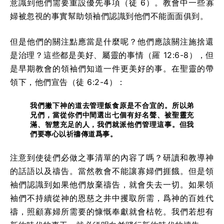
意識到他們需要重設優先事項（徒 6）。教會中一些寡
婦被忽視
的事實
幫助領袖們認識到他們不能面面俱到。
但是他們的關注點應當是什麼呢？他們應該關注施捨還
是治理？這些都是美好、屬靈的事情（羅 12:6-8），但
是早期教會的領袖們知道一件更美好的事。在聖靈的帶
領下，他們宣告（徒 6:2-4）：
我們撇下神的道去管理飯食原是不合宜的。所以弟
兄們，當從你們中間選出七個有好名聲、被聖靈充
滿、智慧充足的人，我們就派他們管理這事。但我
們要專心以祈禱傳道爲事。
注意到使徒們必做之事清單的內容了嗎？研讀和教導神
的話語以及禱告。當然教會不能讓寡婦們捱餓。但是領
袖們認識到如果他們放棄禱告，就會失去一切。如果領
袖們不持續從神的恩慈之井中攫取所需，爲神的百姓代
禱，照顧寡婦所需要的慷慨奉獻就會枯乾。我們若想有