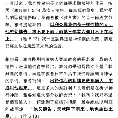
一直以來，我們教會的長老們都尋求順服神的呼召，按
照《雅各書》5:14 爲病人禱告。每當我們聚集，爲神受
苦的聖徒禱告時，我都會被《雅各書》的這一節經文鼓
勵。雅各提醒我們，「
以利亞與我們是一樣性情的人，
他懇切禱告，求不要下雨，雨就三年零六個月不下在地
上。
」（雅 5:17）我一直認爲這是神憐憫的恩慈，將這
節經文放在第五章末尾的位置。
想想看，雅各
剛剛
告訴病人要請教會的長老來，爲病人
禱告，盼望他們會被醫治。雅各似乎認爲醫治不是千載
難逢的事情，而是在教會日常生活中我們應該期待神做
的事情。雅各寫到：「
出於信心的祈禱要救那病人，主
必叫他起來。
」
這是
多大的應許啊！長老們是在祈求神
行神蹟。雅各知道大部分牧師會想：「我嗎？我只不過
是個普通人！」預測到了
這樣的拒絕
，雅各總結以利亞
的故事說：「
他又禱告，天就降下雨來，地也生出土
產。
」（雅 5:18）