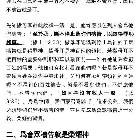
師若在自己的生命中容忍不禱告，就絕不會喜樂，因爲
不禱告就是罪。
先知撒母耳就此說得一清二楚。他答應以色列人會爲他
們禱告：「
至於我，斷不停止爲你們禱告，以致得罪耶
和華。
」（撒上 12:23）撒母耳認識到停止爲神的子民
禱告就是得罪神。撒母耳是神百姓的領袖。若撒母耳不
把百姓的需要帶到耶和華以勒面前——唯有祂能夠看顧
百姓的需要，他如何有權利看顧他們呢？若是撒母耳不
帶領百姓在禱告中尋求神，又如何有權利帶領神的百姓
呢？不爲神的百姓禱告，就是不看顧他們，不供應他
們，不帶領他們，「
如同羊沒有牧人一般
」（太
9:36）。身爲牧師，我們蒙召遠離罪，追求公義。我們
必須學習逃離不禱告的罪，並且養成爲會眾禱告這一公
義、美好的習慣。
二、爲會眾禱告就是榮耀神