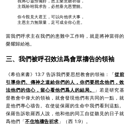
我將心靈預備好，恩主樂意聽祈禱，
主既吩咐我求告，必然垂允恩豐饒。
你今覲見大君王，可以向他求大事，
主恩主力無限量，足可成全你心意。
當我們呼求主在我們的患難中工作時，就是將神當得的
榮耀歸給祂。
三、我們被呼召效法爲會眾禱告的領袖
《希伯來書》13:7 告訴我們要思想教會的領袖：「
從前
引導你們、傳神之道給你們的人，你們要想念他們，效
法他們的信心，留心看他們爲人的結局。
」若是研究基
督教會中偉大的領袖，就會發現他們有共同的一點，就
是他們專心禱告。在使徒保羅的生命中我們看到這點。
保羅告訴歌羅西人說，他和他的同工自從聽見的日子就
爲他們「
不住地禱告祈求
」（西 1:9）。