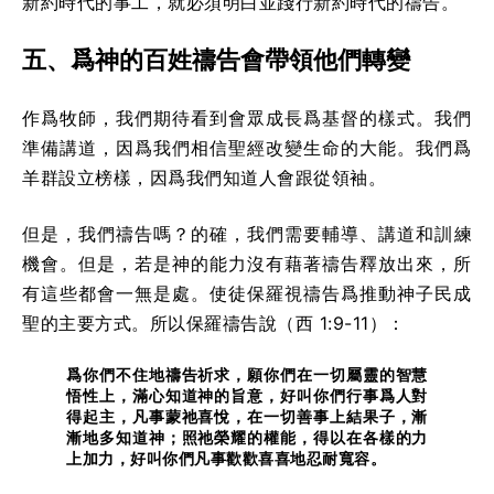
新約時代的事工，就必須明白並踐行新約時代的禱告。
五、爲神的百姓禱告會帶領他們轉變
作爲牧師，我們期待看到會眾成長爲基督的樣式。我們
準備講道，因爲我們相信聖經改變生命的大能。我們爲
羊群設立榜樣，因爲我們知道人會跟從領袖。
但是，我們禱告嗎？
的確
，我們需要輔導、講道和訓練
機會。但是，若是神的能力沒有藉著禱告釋放出來，所
有這些都會一無是處。使徒保羅視禱告爲推動神子民成
聖的主要方式。所以保羅禱告說（西 1:9-11）：
爲你們不住地禱告祈求，願你們在一切屬靈的智慧
悟性上，滿心知道神的旨意，好叫你們行事爲人對
得起主，凡事蒙祂喜悅，在一切善事上結果子，漸
漸地多知道神；照祂榮耀的權能，得以在各樣的力
上加力，好叫你們凡事歡歡喜喜地忍耐寬容。