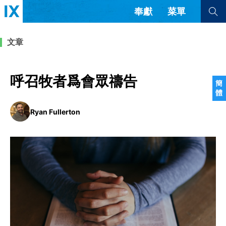
奉獻
菜單
查看全部
查看全部
文章
文章
書評
訪談
問答
呼召牧者爲會眾禱告
簡
體
來信
Ryan Fullerton
隱私條款
其他的模式
教會帶領
解經式講道與神學
简体中文
正體中文
英语
福音傳講與宣教
成員制與教會紀律
西班牙語
葡萄牙語
俄語
烏茲別克語
达里语
波斯語
團契生活與禱告
法語
羅馬尼亞語
波蘭語
越南語
意大利語
德語
韓語
土耳其語
阿拉伯語
阿爾巴尼亞語
塞爾維亞語
柬埔寨語