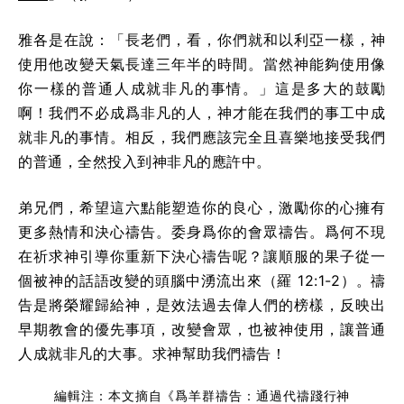
雅各是在說：「長老們，看，你們就和以利亞一樣，神
使用他改變天氣長達三年半的時間。當然神能夠使用像
你一樣的普通人成就非凡的事情。」這是多大的鼓勵
啊！我們不必成爲非凡的人，神才能在我們的事工中成
就非凡的事情。相反，我們應該完全且喜樂地接受我們
的普通，全然投入到神非凡的應許中。
弟兄們，希望這六點能塑造你的良心，激勵你的心擁有
更多熱情和決心禱告。委身爲你的會眾禱告。爲何不現
在祈求神引導你重新下決心禱告呢？讓順服的果子從一
個被神的話語改變的頭腦中湧流出來（羅 12:1-2）。禱
告是將榮耀歸給神，是效法過去偉人們的榜樣，反映出
早期教會的優先事項，改變會眾，也被神使用，讓普通
人成就非凡的大事。求神幫助我們禱告！
編輯注：本文摘自《爲羊群禱告：通過代禱踐行神