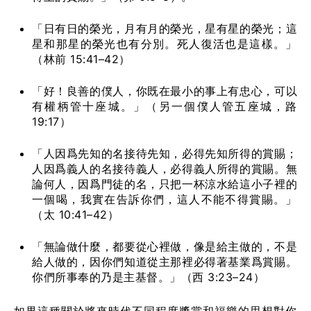
「日有日的榮光，月有月的榮光，星有星的榮光；這
星和那星的榮光也有分別。死人復活也是這樣。」
（林前 15:41–42）
「好！良善的僕人，你既在最小的事上有忠心，可以
有權柄管十座城。」（另一個僕人管五座城，路
19:17）
「人因爲先知的名接待先知，必得先知所得的賞賜；
人因爲義人的名接待義人，必得義人所得的賞賜。無
論何人，因爲門徒的名，只把一杯涼水給這小子裡的
一個喝，我實在告訴你們，這人不能不得賞賜。」
（太 10:41–42）
「無論做什麼，都要從心裡做，像是給主做的，不是
給人做的，因你們知道從主那裡必得著基業爲賞賜。
你們所事奉的乃是主基督。」（西 3:23–24）
如果這種關於將來時代不同程度獎賞和福樂的思想對你