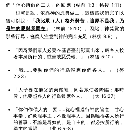
們「信心所做的工夫」的回應（帖前 1:3；帖後 1:11）
——也就是說，依靠神的恩典做工，這樣當我們完了以
後可以說：「
我比眾（人）格外勞苦，這原不是我，乃
是神的恩與我同在
」（林前 15:10）。因此，神獎賞的
那些行爲，會讓人注意到神的完全充足（林後 9:8）。
「因爲我們眾人必要在基督臺前顯露出來，叫各人按
著本身所行的，或善或惡受報。」（林後 5:10）
「我……要照你們的行爲報應你們各人。」（啓
2:23）
「人子要在他父的榮耀裡，同著眾使者降臨；那時
候，他要照各人的行爲報應各人。」（太 16:27）
「你們作僕人的，要……從心裡遵行神的旨意，甘心
事奉，好象服事主，不像服事人。因爲曉得各人所行
的善事，不論是爲奴的、是自主的，都必按所行的，
得主的賞賜。」（弗 6:5–8）。