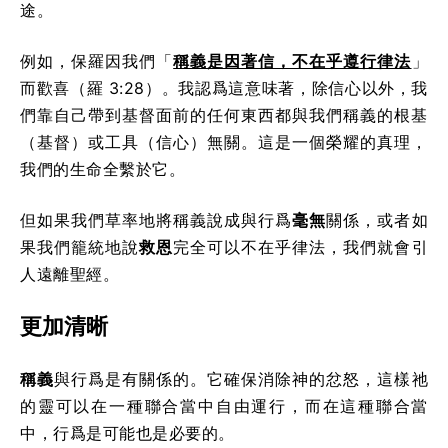
途。
例如，保羅因我們「
稱義是因著信，不在乎遵行律法
」
而歡喜（羅 3:28）。我認爲這意味著，除信心以外，我
們靠自己帶到基督面前的任何東西都與我們稱義的根基
（基督）或工具（信心）無關。這是一個榮耀的真理，
我們的生命全繫於它。
但如果我們草率地將稱義說成與行爲
毫無
關係，或者如
果我們籠統地說
救恩
完全可以不在乎律法，我們就會引
人遠離聖經。
更加清晰
稱義
與行爲是有關係的。它確保消除神的忿怒，這樣祂
的靈可以在一種聯合當中自由運行，而在這種聯合當
中，行爲是可能也是必要的。