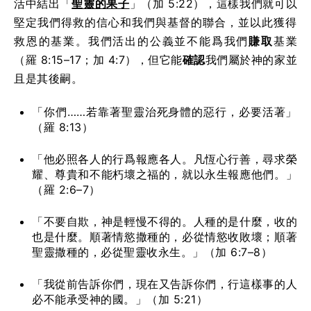
活中結出「
聖靈的果子
」（加 5:22），這樣我們就可以
堅定我們得救的信心和我們與基督的聯合，並以此獲得
救恩的基業。我們活出的公義並不能爲我們
賺取
基業
（羅 8:15–17；加 4:7），但它能
確認
我們屬於神的家並
且是其後嗣。
「你們……若靠著聖靈治死身體的惡行，必要活著」
（羅 8:13）
「他必照各人的行爲報應各人。凡恆心行善，尋求榮
耀、尊貴和不能朽壞之福的，就以永生報應他們。」
（羅 2:6–7）
「不要自欺，神是輕慢不得的。人種的是什麼，收的
也是什麼。順著情慾撒種的，必從情慾收敗壞；順著
聖靈撒種的，必從聖靈收永生。」（加 6:7–8）
「我從前告訴你們，現在又告訴你們，行這樣事的人
必不能承受神的國。」（加 5:21）