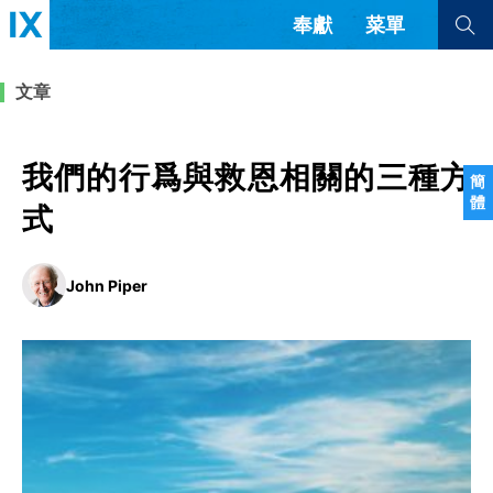
奉獻
菜單
查看全部
查看全部
文章
文章
書評
訪談
問答
我們的行爲與救恩相關的三種方
簡
體
來信
式
隱私條款
其他的模式
John Piper
教會帶領
解經式講道與神學
简体中文
正體中文
英语
福音傳講與宣教
成員制與教會紀律
西班牙語
葡萄牙語
俄語
烏茲別克語
达里语
波斯語
團契生活與禱告
法語
羅馬尼亞語
波蘭語
越南語
意大利語
德語
韓語
土耳其語
阿拉伯語
阿爾巴尼亞語
塞爾維亞語
柬埔寨語