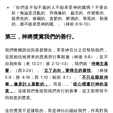
「你們豈不知不義的人不能承受神的國嗎？不要自
欺！無論是淫亂的、拜偶像的、姦淫的、作孌童的、
親男色的、偷竊的、貪婪的、醉酒的、辱罵的、勒索
的，都不能承受神的國。」（林前 6:9–10）
第三，神將獎賞我們的善行。
我們唯獨因信與基督聯合，享受神百分之百幫助我們，
並因相信祂將來的恩典而行事順服（林後 9:8），並不
自我倚靠（來 13:21；腓 2:12–13），我們就「
侍奉主基
督
」（西3:24），「
立了志向，要得主的喜悅
」（林後
5:9；腓 4:18；西 1:10；帖前 4:1），「
不只在眼前侍
奉，像是討人喜歡的，
」而是……「
從心裡遵行神的旨
意，
」這樣我們會按照我們所行的善事，從主那裡得不
同程度的獎賞。
這些獎賞不是賺取的，而是神白白賜給我們，作爲對我