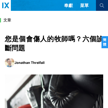
奉獻
菜單
查看全部
查看全部
文章
文章
書評
訪談
問答
您是個會傷人的牧師嗎？六個診
簡
體
來信
斷問題
隱私條款
其他的模式
Jonathan Threlfall
教會帶領
解經式講道與神學
简体中文
正體中文
英语
福音傳講與宣教
成員制與教會紀律
西班牙語
葡萄牙語
俄語
烏茲別克語
达里语
波斯語
團契生活與禱告
法語
羅馬尼亞語
波蘭語
越南語
意大利語
德語
韓語
土耳其語
阿拉伯語
阿爾巴尼亞語
塞爾維亞語
柬埔寨語