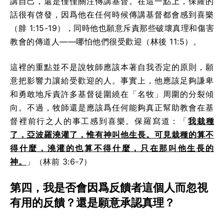
講自己，還是僅僅關注傳講基督。在這一點上，保羅的
話很有啓發，因爲他在任何時候傳講基督都會感到喜樂
（腓 1:15-19），同時他也願意斥責那些破壞真理和傷害
教會的傳道人——哪怕他們很受歡迎（林後 11:5）。
這裡的重點並不是說牧師應該本著自我否定的原則，願
意把影響力讓給受歡迎的人。事實上，他應該足夠謙卑
和勇敢地斥責許多基督徒圍繞在「名牧」周圍的分裂傾
向。不過，牧師還是應該爲任何能夠真正幫助教會在基
督裡前行之人的事工感到喜樂。保羅寫道：「
我栽種
了，亞波羅澆灌了，惟有神叫他生長。可見栽種的算不
得什麼，澆灌的也算不得什麼，只在那叫他生長的
神。
」（林前 3:6-7）
第四，我是否會因爲反饋者這個人而忽視
有用的反饋？還是願意承認真理？