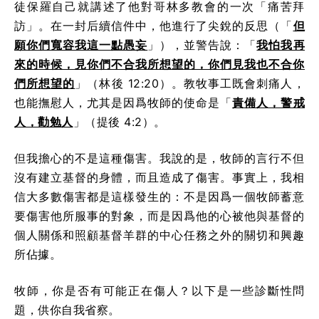
徒保羅自己就講述了他對哥林多教會的一次「痛苦拜
訪」。在一封后續信件中，他進行了尖銳的反思（「
但
願你們寬容我這一點愚妄
」），並警告說：「
我怕我再
來的時候，見你們不合我所想望的，你們見我也不合你
們所想望的
」（林後 12:20）。教牧事工既會刺痛人，
也能撫慰人，尤其是因爲牧師的使命是「
責備人，警戒
人，勸勉人
」（提後 4:2）。
但我擔心的不是這種傷害。我說的是，牧師的言行不但
沒有建立基督的身體，而且造成了傷害。事實上，我相
信大多數傷害都是這樣發生的：不是因爲一個牧師蓄意
要傷害他所服事的對象，而是因爲他的心被他與基督的
個人關係和照顧基督羊群的中心任務之外的關切和興趣
所佔據。
牧師，你是否有可能正在傷人？以下是一些診斷性問
題，供你自我省察。