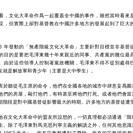
看，文化大革命作爲一起覆蓋全中國的事件，雖然當時看來
災，但實際上卻對基督教在中國許多地方的發展起到了巨大
966 年發動的「無產階級文化大革命」主要針對目標並非基督
的目的是要把毛澤東幾十年來親近的同事、共產黨的幾位最
。由於這些領導人控制著黨政機關，毛澤東不得不從別處尋
友就是解放軍和青少年（主要是大中學生）。
衷於聽從毛主席的命令，他們在全國各地的城市中肆意妄爲圍
他們的房屋，毆打他們，有時甚至將他們打死。或者他們會當
期階段是對中國基督徒影響最大的時期。許多地方的基督徒遭
他在文化大革命中的盟友所設想的，一切真理都必須通過「階
生。除了毛澤東對馬克思列寧主義的解讀之外，任何其他意識