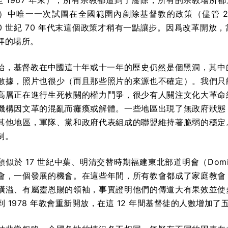
秋至 1967 年末），所有宗教都遭到了廢除，所有的宗教場所
）中唯一一次試圖在全國範圍內剷除基督教的政策（儘管 20
20 世紀 70 年代末這個政策才稍有一點讓步。因爲改革開
拜的場所。
 年開始，基督教在中國這十年或十一年的歷史仍然是個黑洞，其
數據，照片也很少（而且那些照片的來源也不確定）。我們只
高層正在進行生死攸關的權力鬥爭，很少有人關注文化大革命
機構因文革的混亂而癱瘓或解體。一些地區出現了無政府狀態
其他地區，軍隊、黨和政府代表組成的聯盟維持著脆弱的穩定
制。
似於 17 世紀中葉、明清交替時期福建東北部道明會（Dom
會，一個發展的機會。在這些年間，所有教會都成了家庭教會
橫溢、有屬靈恩賜的領袖，事實證明他們的傳道大有果效並使
 年到 1978 年教會重新開放，在這 12 年間基督徒的人數增加