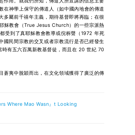
起作用。就我們所知，傳道人所宣講的信息主要
多數在神學上保守的傳道人（如中國內地會的傳道
大多屬前千禧年主義，期待基督即將再臨；在很
True Jesus Church）的一些宗派熱
受到了真耶穌教會教導或倪柝聲（1972 年死
中國民間宗教的交叉或者宗教流行是否已經發生
有五六百萬新教基督徒，而且在 20 世紀 70
滿目蒼夷中脫穎而出，在文化領域獲得了廣泛的傳
ers Where Mao Wasn』t Looking