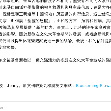
估非常粗略。全國各地的情況各不相同，無疑有不同的因素在
 年以前未受自由派神學影響的福音救恩和復興主義信息，這是大
、倪柝聲和王明道等中國領袖）所宣講的典型信息。這些信息
宗，即強調「聖靈的恩賜」，比如說方言、預言和醫病。真耶穌教會（
教導爲其發展提供了新的動力。事實上，此時的許多家庭教會都
者的影響。關於新教在文化大革命期間的發展，或者說新教與
我們可以得出比這些觀察更進一步的結論。最後：我的估計是當時
度非常快。
76 年之後基督新教以一種充滿活力的姿態在文化大革命造成的
；校：Jenny。原文刊載於九標誌英文網站：
Blossoming Flow
ys