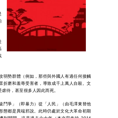
是
的
徒
高
找
攻弱勢群體（例如，那些與外國人有過任何接觸
眾折磨和羞辱受害者，導致成千上萬人自殺。文
受虐待，甚至很多人因此而死。
級鬥爭」（即暴力）從「人民」（由毛澤東替他
形態都是異端邪說。此時仍處於文化大革命初期