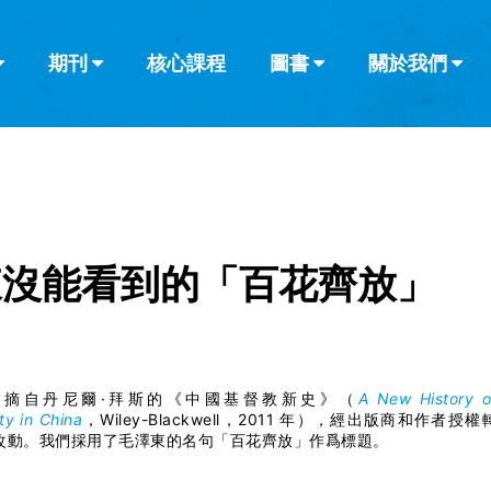
期刊
核心課程
圖書
關於我們
查看全部
查看全部
葡萄牙語
俄語
烏茲別克語
达里语
波斯
韓語
土耳其語
阿拉伯語
阿爾巴尼亞語
欄目
其他的模式
什麼是健康教
教會帶領
書評
解經式講道與
訪談
東沒能看到的「百花齊放」
容摘自丹尼爾·拜斯的《中國基督教新史》（
A New History o
ity in China
，Wiley-Blackwell，2011 年），經出版商和作者授權
改動。我們採用了毛澤東的名句「百花齊放」作爲標題。