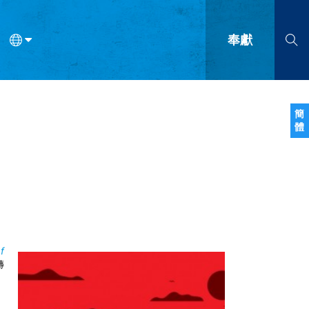
奉獻
語
法語
羅馬尼亞語
波蘭語
越南語
塞爾維亞語
柬埔寨語
簡
體
會的九個標誌？
什麼是九標誌事工？
神學
福音傳講與宣教
問答
成
f
轉