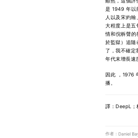
顯然，這個評
是 1949
人以及宋約翰
大程度上是五旬
情和倪柝聲的
於監獄）追隨
了，我不確定
年代末增長速
因此 ，19
播。
譯：DeepL
作者：
Daniel Ba