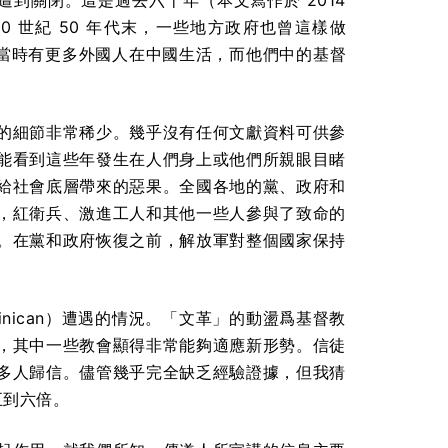
都遭到關閉。這是過去六十年（本文寫作於 2014
 世紀 50 年代末，一些地方政府也曾這樣做
放，當時有更多外國人在中國生活，而他們中的基督
中的細節非常稀少。幾乎沒有任何文獻資料可供參
能看到這些年發生在人們身上或他們所親眼目睹
給社會底層帶來的惡果。全國各地的黨、政府和
，紅衛兵、激進工人和其他一些人參與了致命的
。在黨和政府恢復之前，解放軍對整個國家保持
inican）遭遇的情況。「文革」的動盪爲基督教
，其中一些教會顯得非常能夠適應新形勢。信徒
多人歸信。儘管幾乎完全缺乏經驗證據，但我猜
了五到六倍。