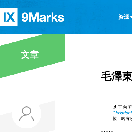
資源
简体中文
正體中文
英语
西班牙語
意大利語
德語
分類
文章
隱私條款
文章
毛澤
以下內
Christian
載，略有