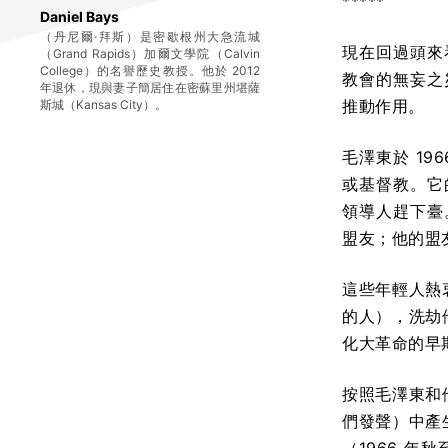
*****
Daniel Bays
（丹尼爾·拜斯）是密歇根州大急流城
現在回過頭來
（Grand Rapids）加爾文學院（Calvin
College）的名譽歷史教授。他於 2012
教會的無妄之
年退休，現與妻子簡居住在密蘇里州堪薩
推動作用。
斯城（Kansas City）。
毛澤東於 1
或基督教。它
領導人趕下臺
盟友；他的盟
這些年輕人熱
的人），洗劫
化大革命的早
按照毛澤東和
們發聲）中產