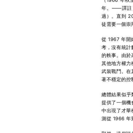
（1966 年
年。——譯註
過）。直到 
徒需要一個崇
從 1967
考，沒有統計
的軼事。由於
其他地方權力
武裝戰鬥。在
著不穩定的控
總體結果似乎類
提供了一個機
中出現了才華
測從 1966