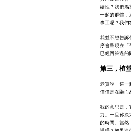
續性？我們渴
一起的群體，
事工呢？我們
我並不想告訴
序會呈現在「
已經回答過的
第三，植
老實說，這一
僅僅是在顯而
我的意思是，
力。一旦你決
的時間。當然
導嗎？如果這