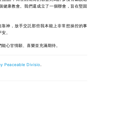
個健康教會。我們還成立了一個聯會，旨在堅固
信靠神，放手交託那些我本能上非常想操控的事
平安。
們能心甘情願、喜樂並充滿期待。
by Peaceable Divisio
.