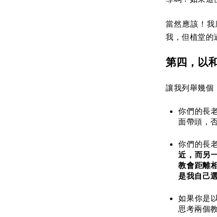
當然應該！我
我，但植堂的
第四，以
讓我列舉幾個
你們的長
面帶頭，
你們的長
近，而另
教會距離
是我自己
如果你是
思考兩個