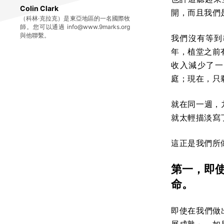
Colin Clark
開，而且我們
（科林·克拉克）是東亞地區的一名國際牧
師。您可以通過 info@www.9marks.org
與他聯繫。
我們沒有等到教
年，植堂之前有
收入減少了一
庭；現在，只
就在同一週，
就太輕描淡寫
這正是我們所
第一，即
命。
即使在我們做