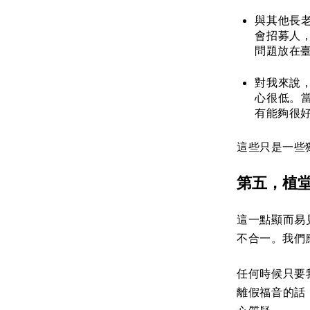
與其他長
會招募人
問題放在
對我來說
心很低。
有能夠很
這些只是一些
第五，植
這一點顯而易
不合一。我們
任何時候只要
離假福音的話