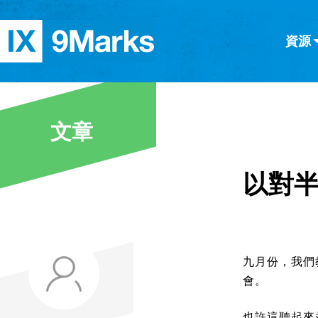
資源
简体中文
正體中文
英语
西班牙語
意大利語
德語
分類
文章
隱私條款
文章
以對
九月份，我們
會。
也許這聽起來