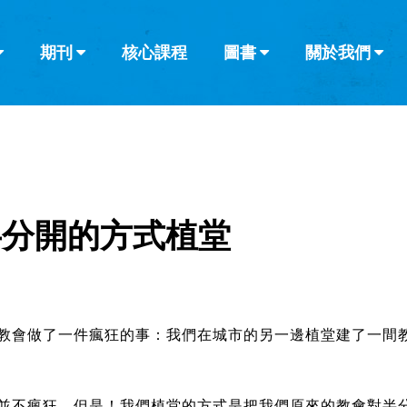
期刊
核心課程
圖書
關於我們
查看全部
查看全部
葡萄牙語
俄語
烏茲別克語
达里语
波斯
韓語
土耳其語
阿拉伯語
阿爾巴尼亞語
欄目
其他的模式
什麼是健康教
教會帶領
書評
解經式講道與
訪談
半分開的方式植堂
教會做了一件瘋狂的事：我們在城市的另一邊植堂建了一間
並不瘋狂。但是！我們植堂的方式是把我們原來的教會對半