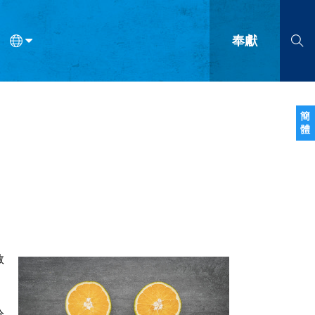
奉獻
語
法語
羅馬尼亞語
波蘭語
越南語
塞爾維亞語
柬埔寨語
簡
體
會的九個標誌？
什麼是九標誌事工？
神學
福音傳講與宣教
問答
成
教
分