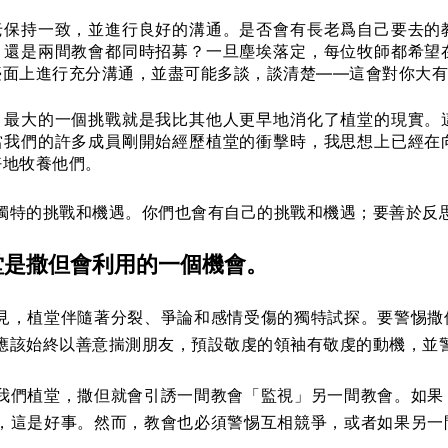
老保持一致，並進行良好的溝通。是否會有長老爲自己要去的
，還是兩間教會都同時招募？一旦塵埃落定，每位牧師都希望
臺面上進行充分溝通，並盡可能多談，談清楚——這會對你大有
，最大的一個挑戰就是我比其他人更早地消化了植堂的現實。
當我們的許多成員剛開始經歷植堂的衝擊時，我思想上已經在
好地牧養他們。
獨特的挑戰和機遇。你們也會有自己的挑戰和機遇；要善於反
堂是撒但會利用的一個機會。
見，植堂伴隨著分裂、爭論和感情受傷的獨特試探。要警惕撒
應該始終以善意揣測朋友，預設敬虔的領袖有敬虔的動機，並
我們植堂，撒但就會引誘一間教會「監視」另一間教會。如果
，這是好事。然而，教會也必須警惕互相競爭，或者如果另一