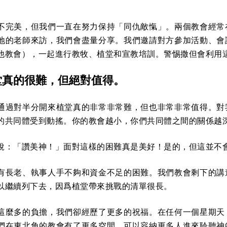
不完美，但我們一直在努力保持「同仇敵愾」。兩個教會經常
地的老師來訪，我們會盡量分享。我們邀請對方參加活動、會
他教會），一起進行教牧、植堂和宣教培訓。警惕撒但會利用
堂真的很難，但絕對值得。
通過對半分開來植堂真的非常非常難，但也非常非常值得。對
的共同體受到動搖。你的教會越小，你們共同體之間的關係越
說：「讚美神！」面對這樣的困難真是美好！是的，但這並不
有長老、執事人手不夠和資金不足的困難。我們教會剩下的講
以繼續列下去，因爲植堂帶來挑戰的清單很長。
這麼多的負擔，我們卻經歷了更多的祝福。在任何一個星期天
們在東北角的教會有了更多空間，可以容納更多人進來聆聽神