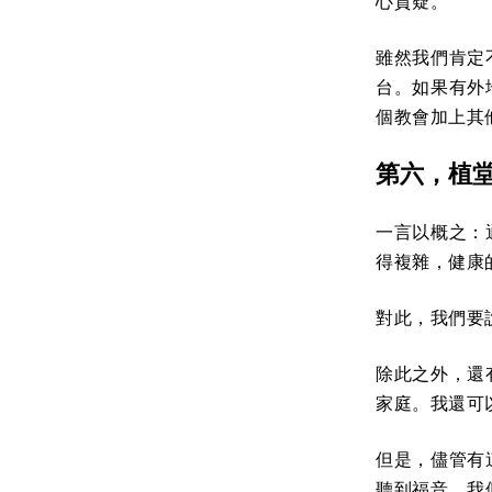
心質疑。
雖然我們肯定
台。如果有外
個教會加上其
第六，植
一言以概之：
得複雜，健康
對此，我們要
除此之外，還
家庭。我還可
但是，儘管有
聽到福音。我