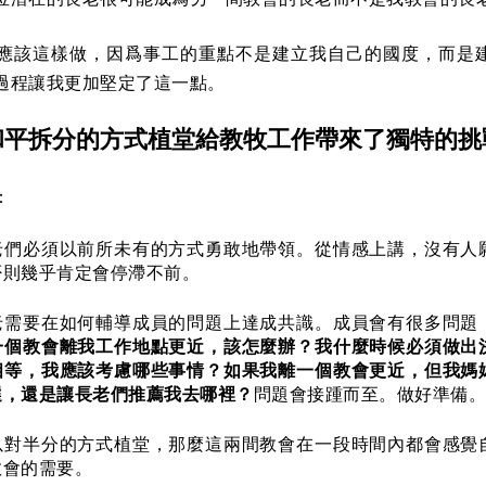
應該這樣做，因爲事工的重點不是建立我自己的國度，而是
過程讓我更加堅定了這一點。
和平拆分的方式植堂給教牧工作帶來了獨特的挑
：
老們必須以前所未有的方式勇敢地帶領。從情感上講，沒有人
否則幾乎肯定會停滯不前。
老需要在如何輔導成員的問題上達成共識。成員會有很多問題
一個教會離我工作地點更近，該怎麼辦？我什麼時候必須做出
相等，我應該考慮哪些事情？如果我離一個教會更近，但我媽
選，還是讓長老們推薦我去哪裡？
問題會接踵而至。做好準備。
以對半分的方式植堂，那麼這兩間教會在一段時間內都會感覺
教會的需要。