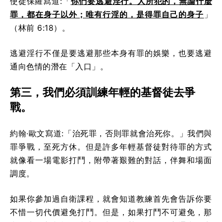
使徒保羅寫道:「
你們要逃避淫行。人所犯的，無論什麼
罪，都在身子以外；唯有行淫的，是得罪自己的身子
」
（林前 6:18）。
逃避淫行不僅是要逃避那些本身有罪的娛樂，也要逃避
通向色情的潛在「入口」。
第三，我們必須訓練年輕的基督徒去爭
戰。
約翰·歐文寫道:「治死罪，否則罪就會治死你。」我們與
罪爭戰，至死方休。但是許多年輕基督徒對待罪的方式
就像看一場電影打鬥，附帶著艱難的對話，伴舞和場面
調度。
如果你參加過自衛課程，就會知道教練首先會告訴你要
不惜一切代價避免打鬥。但是，如果打鬥不可避免，那