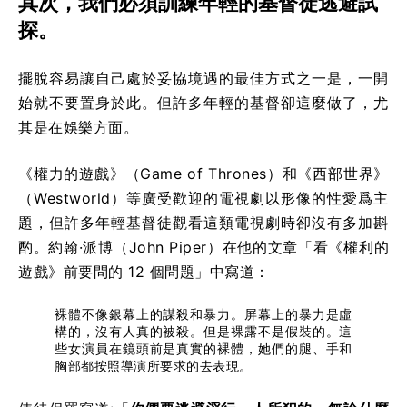
其次，我們必須訓練年輕的基督徒逃避試
探。
擺脫容易讓自己處於妥協境遇的最佳方式之一是，一開
始就不要置身於此。但許多年輕的基督卻這麼做了，尤
其是在娛樂方面。
《權力的遊戲》（Game of Thrones）和《西部世界》
（Westworld）等廣受歡迎的電視劇以形像的性愛爲主
題，但許多年輕基督徒觀看這類電視劇時卻沒有多加斟
酌。約翰·派博（John Piper）在他的文章「看《權利的
遊戲》前要問的 12 個問題」中寫道：
裸體不像銀幕上的謀殺和暴力。屏幕上的暴力是虛
構的，沒有人真的被殺。但是裸露不是假裝的。這
些女演員在鏡頭前是真實的裸體，她們的腿、手和
胸部都按照導演所要求的去表現。