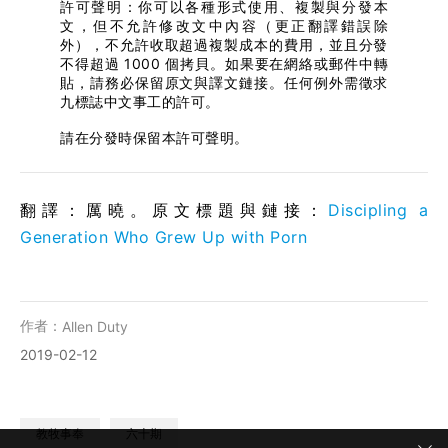
許可聲明：你可以各種形式使用、複製與分發本
文，但不允許修改文中內容（更正翻譯錯誤除
外），不允許收取超過複製成本的費用，並且分發
不得超過 1000 個拷貝。如果要在網絡或郵件中轉
貼，請務必保留原文與譯文鏈接。任何例外需徵求
九標誌中文事工的許可。
請在分發時保留本許可聲明。
翻譯：厲曉。原文標題與鏈接：
Discipling a
Generation Who Grew Up with Porn
作者：
Allen Duty
2019-02-12
教牧事奉
六十期