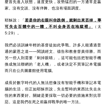
麼首先進入狀態，速度更快，攻勢猛烈的一方通常是贏
家。沒有交談、沒有伴舞、也沒有場面調度。
耶穌說：「
若是你的右眼叫你跌倒，就剜出來丟掉，寧
可失去百體中的一體，不叫全身丟在地獄裡」
（太
5:29）。
我們必須訓練年輕的基督徒如此爭戰。許多人能通過普
通的蒙恩之道——閱讀經文、禱告和教會督責得勝。而
另一些人則需要「剜掉眼睛」，這可能包括把智能手機
換成無法聯網的「老人機」，或者決定不買筆記本電腦
而只在公共圖書館使用電腦。
成長於數字時代的人無法想像沒有智能手機和筆記本電
腦的生活，但正如耶穌所說，失去暫時的東西比失去永
恆的東西要好。關鍵是要採取一切必要的措施來對抗罪
惡。這是我們在死之前贏得戰爭的唯一方法。