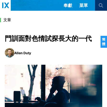
奉獻
菜單
查看全部
查看全部
文章
文章
書評
訪談
問答
門訓面對色情試探長大的一代
簡
體
來信
Allen Duty
隱私條款
其他的模式
教會帶領
解經式講道與神學
简体中文
正體中文
英语
福音傳講與宣教
成員制與教會紀律
西班牙語
葡萄牙語
俄語
烏茲別克語
达里语
波斯語
團契生活與禱告
法語
羅馬尼亞語
波蘭語
越南語
意大利語
德語
韓語
土耳其語
阿拉伯語
阿爾巴尼亞語
塞爾維亞語
柬埔寨語