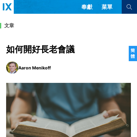
奉獻
菜單
查看全部
查看全部
文章
文章
書評
訪談
問答
如何開好長老會議
簡
體
來信
Aaron Menikoff
隱私條款
其他的模式
教會帶領
解經式講道與神學
简体中文
正體中文
英语
福音傳講與宣教
成員制與教會紀律
西班牙語
葡萄牙語
俄語
烏茲別克語
达里语
波斯語
團契生活與禱告
法語
羅馬尼亞語
波蘭語
越南語
意大利語
德語
韓語
土耳其語
阿拉伯語
阿爾巴尼亞語
塞爾維亞語
柬埔寨語