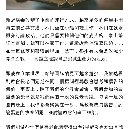
新冠病毒改變了企業的運行方式。越來越多的僱員不用
再去擠公共交通，不用坐在小隔間裡工作，不用在飲水
機旁討論政治。他們只需要推開他們的麥片碗、拿出筆
記本電腦，就可以在家工作。這種改變伴隨著風險，比
如士氣低落和孤獨感增加。然而，很少有人會反對減少
開會次數——會議室被認爲是消滅生產力的地方。
即使在商業世界，領導團隊的見面越來越少，我依然看
到教會長老們定期在同一個房間裡爲教會思考和禱告的
價值。事實上，除了我們的全教會聚會，我所參加的最
重要的聚會就是我們兩週一次的長老會議。每隔一週的
週四晚上，我們都會聚集在一起，爲教會成員禱告，討
論緊急的牧養問題，並討論教會的事工框架。
我們能做些什麼使長老會議變得出色?聖經沒有給出具體