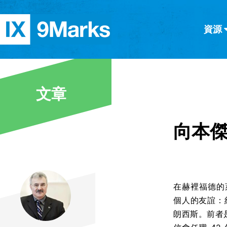
資源
简体中文
正體中文
英语
西班牙語
意大利語
德語
分類
文章
隱私條款
文章
向本傑
在赫裡福德的
個人的友誼：約
朗西斯。前者