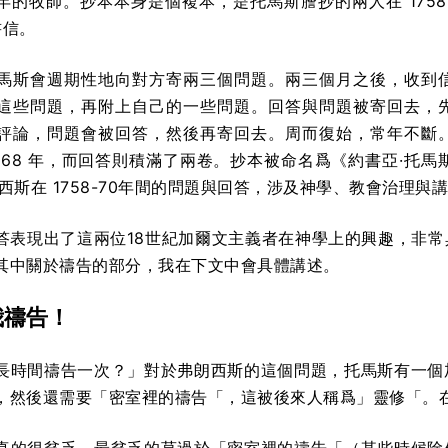
 年的牧師。抄本本身是個複本，是托馬斯謄抄的兩人在 1758
書信。
馬斯會週期性地向對方寄兩三個問題。兩三個月之後，收到
這些問題，再附上自己的一些問題。回答與問題被寄回去，
評論，問題會被回答，然後再寄回去。周而復始，常年不斷
 68 年，而回答則積滿了兩卷。抄本被命名爲《約書亞·托馬
西斯在 1758-70年間的問題與回答，涉及神學、教會治理與
答表現出了這兩位18世紀加爾文主義者在神學上的興趣，非
其中關於禱告的部分，我在下文中會具體講述。
我禱告！
長時間禱告一次？」對於弗朗西斯的這個問題，­托馬斯有一
，然後還需要「密室裡的禱告「，這被後來人稱爲」靈修「。