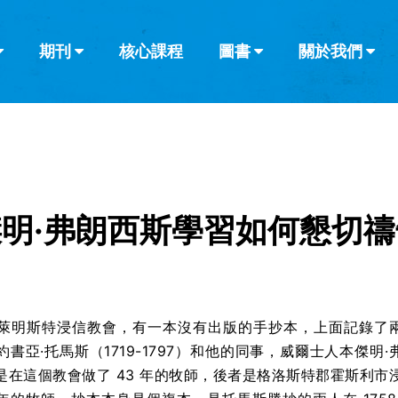
期刊
核心課程
圖書
關於我們
查看全部
查看全部
葡萄牙語
俄語
烏茲別克語
达里语
波斯
韓語
土耳其語
阿拉伯語
阿爾巴尼亞語
欄目
其他的模式
什麼是健康教
教會帶領
書評
解經式講道與
訪談
明·弗朗西斯學習如何懇切禱
萊明斯特浸信教會，有一本沒有出版的手抄本，上面記錄了
書亞·托馬斯（1719-1797）和他的同事，威爾士人本傑明·
是在這個教會做了 43 年的牧師，後者是格洛斯特郡霍斯利市