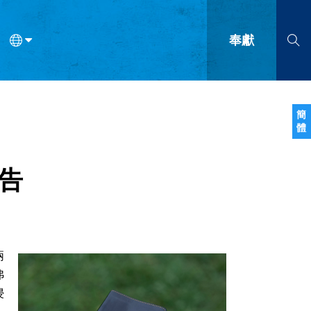
奉獻
語
法語
羅馬尼亞語
波蘭語
越南語
塞爾維亞語
柬埔寨語
簡
體
會的九個標誌？
什麼是九標誌事工？
神學
福音傳講與宣教
問答
成
告
兩
弗
浸