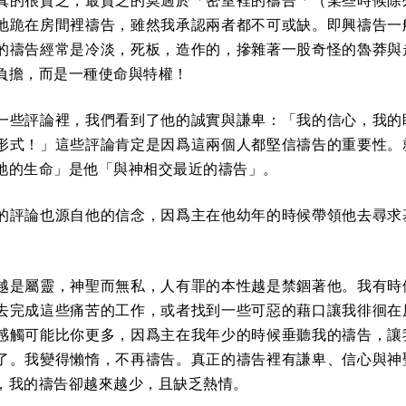
真的很貧乏，最貧乏的莫過於「密室裡的禱告「（某些時候除
地跪在房間裡禱告，雖然我承認兩者都不可或缺。即興禱告一
的禱告經常是冷淡，死板，造作的，摻雜著一股奇怪的魯莽與
負擔，而是一種使命與特權！
一些評論裡，我們看到了他的誠實與謙卑：「我的信心，我的
形式！」這些評論肯定是因爲這兩個人都堅信禱告的重要性。
祂的生命」是他「與神相交最近的禱告」。
的評論也源自他的信念，因爲主在他幼年的時候帶領他去尋求
越是屬靈，神聖而無私，人有罪的本性越是禁錮著他。我有時
去完成這些痛苦的工作，或者找到一些可惡的藉口讓我徘徊在
感觸可能比你更多，因爲主在我年少的時候垂聽我的禱告，讓
了。我變得懶惰，不再禱告。真正的禱告裡有謙卑、信心與神
，我的禱告卻越來越少，且缺乏熱情。