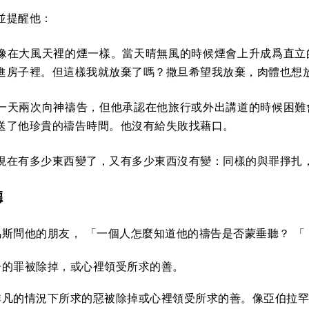
並提醒他：
像在大風天裡的煙一樣。當天晴無風的時候煙會上升成爲直立
進房子裡。但這樣我就放棄了嗎？撒旦希望我放棄，肉體也想
一天兩次向神禱告，但他承認在他旅行或外出講道的時候困難
送了他珍貴的禱告時間。他沒有給失敗找藉口。
現在有多少東西變了，又有多少東西沒有變：同樣的與罪掙扎
聽
托馬斯問他的朋友， 「一個人怎麼知道他的禱告是否蒙垂聽？ 
告的罪被除掉，或心裡領受所求的善。
非凡的情況下所求的惡被除掉或心裡領受所求的善。像亞伯拉罕