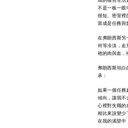
我的禱告生活
不是一板一眼
很短。密室裡
當成是任務與
在弗朗西斯另
何等冷淡，走
祂的肉與血，
弗朗西斯坦白
承：
如果一個任務
傾向，讓我不
心裡對失職的
相比來說變少
在我的渴望中