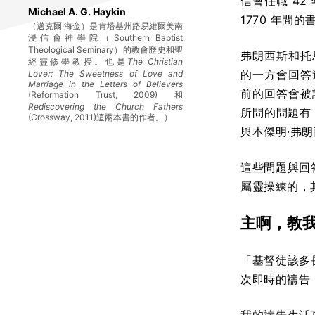
信會任職 42
Michael A. G. Haykin
1770 年間的
（邁克爾·海金）是肯塔基州路易維爾美南
浸信會神學院（Southern Baptist
Theological Seminary）的教會歷史和聖
弗朗西斯和托
經靈修學教授。也是
The Christian
的一方會回答
Lover: The Sweetness of Love and
Marriage in the Letters of Believers
前的回答會被
(Reformation Trust, 2009) 和
Rediscovering the Church Fathers
所問的問題有
(Crossway, 2011)這兩本書的作者。）
與本傑明·弗朗
這些問題與回
屬靈操練的，
主啊，教
「基督徒該多
次即時的禱告