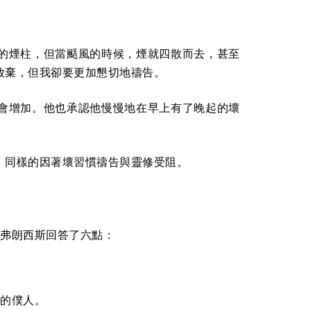
的煙柱，但當颳風的時候，煙就四散而去，甚至
放棄，但我卻要更加懇切地禱告。
會增加。他也承認他慢慢地在早上有了晚起的壞
，同樣的因著壞習慣禱告與靈修受阻。
「 弗朗西斯回答了六點：
的僕人。