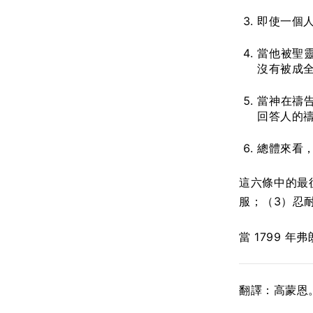
即使一個
當他被聖
沒有被成
當神在禱
回答人的
總體來看
這六條中的最
服；（3）忍
當 1799
翻譯：高蒙恩