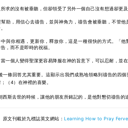
人所求的沒有被垂聽，但卻領受了另外一個自己沒有想過卻更及
靈幫助，用信心去禱告，並與神角力，禱告會被垂聽，不管他
全。
告中與你相遇，更新你，釋放你，這是一種很快的方式。「他
禱告，而不是即時的祝福。
，當一個人變得聖潔更容易降服在神的旨意下，可以忍耐，並在
後一條回答尤其重要。這顯示出我們成熟地領略到禱告的四個
耐；（4）在神裡的喜樂。
 年弗朗西斯去世的時候，讓他的朋友所銘記的，是他對懇切禱告
。原文刊載於九標誌英文網站：
Learning How to Pray Ferve