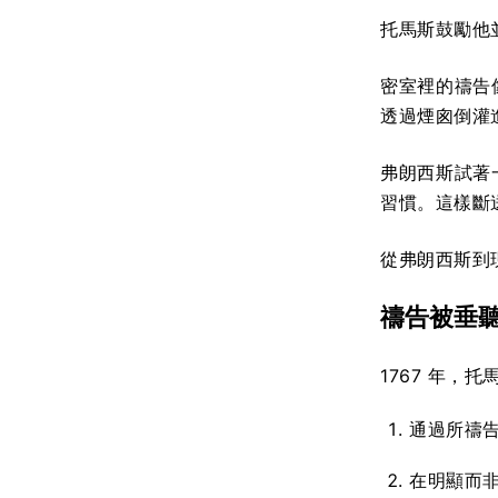
托馬斯鼓勵他
密室裡的禱告
透過煙囪倒灌
弗朗西斯試著
習慣。這樣斷
從弗朗西斯到
禱告被垂
1767 年，
通過所禱
在明顯而