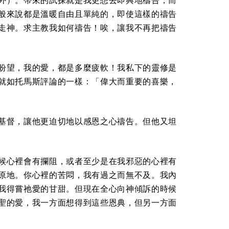
外）。帶來的試探就是我更想去即興地禱告，而
般來說都是溫暖自由且單純的，即使這樣的禱告
走神。求主教我如何禱告！唉，讓我不再把禱告
盼望，我的愛，都是多麼疲軟！我私下的靈修是
就如托馬斯評論的一樣：「偉大而重要的喜樂，
基督，讓他更迫切地以感恩之心禱告。但他又坦
候心裡會有攔阻，或者至少是在我邪惡的心裡有
原地。你心裡的苦悶，我有過之而無不及。我內
我得嘗祂愛的甘甜。但現在全心向神傾訴的時候
聖的愛，我一方面想得到這些恩典，但另一方面