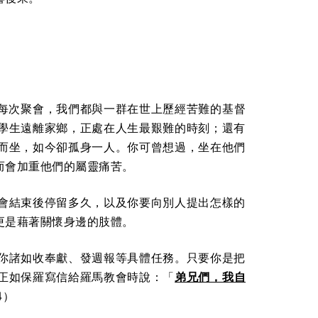
。每次聚會，我們都與一群在世上歷經苦難的基督
學生遠離家鄉，正處在人生最艱難的時刻；還有
而坐，如今卻孤身一人。你可曾想過，坐在他們
而會加重他們的屬靈痛苦。
會結束後停留多久，以及你要向別人提出怎樣的
更是藉著關懷身邊的肢體。
你諸如收奉獻、發週報等具體任務。只要你是把
正如保羅寫信給羅馬教會時說：「
弟兄們，我自
4）