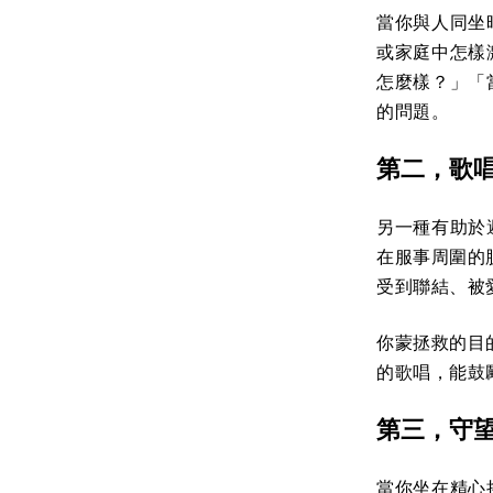
當你與人同坐
或家庭中怎樣
怎麼樣？」「
的問題。
第二，歌
另一種有助於
在服事周圍的
受到聯結、被
你蒙拯救的目
的歌唱，能鼓
第三，守
當你坐在精心