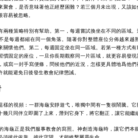
來聚會，是否意味著他正經歷困難？若三個月未出現，又該如
很容易被忽略。
有兩種策略特別有幫助。第一，每週嘗試換坐在不同的區域。
不是每週都縮在同一個角落。隨著你對整體座位分佈越來越
來關懷他們。第二，每週固定坐在同一區域。若第一種方式有
習慣固定的座位，一旦你長期觀察同一片區域，就更容易發現
，或寫一封手寫便條，問候他們的近況，怎樣更具體地爲他們
許就能避免日後發生教會紀律懲誡。
者
這樣的視頻：一群海龜安靜遊弋，唯獨中間有一隻很鬧騰。它
十幾只同伴立即圍了上來，潛到它身下，將它翻正，讓它能繼
的海龜正是我們服事教會的寫照。神創造海龜時，讓它們本
必須彼此依靠、彼此守望，才能維繫屬靈生命。