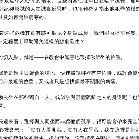
導致這令人心碎的結果。這些因素往往早已在暗中滋長，歷
到紀律懲誡的人在誠實反思時，也很難確切指出他犯罪的模
以及如何開始萌芽的。
若這些危機其實有跡可循呢？身爲成員，我們能否提前察覺
一定程度上幫助避免這樣的悲劇發生？
的切入點，就是——在教會中智慧地選擇你所坐的位置。
我們走進主日聚會的場地、快速掃視哪裡有空位時，或許會優
門口最近的位置，又或者只是想找個最不顯眼的角落。
動去坐在那些獨自一人、或似乎與群體疏離之人的身邊呢？也
探。
長遠來看，選擇與人同坐而非讓他們孤單，很可能會帶來完全
心裡會想：「沒有人看見我，沒有人在乎我，我在這裡是社
教會紀律懲誡的發生。換句話說，你選擇坐在哪裡，真的能影