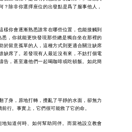
何？除非你選擇座位的出發點是爲了服事他人，
這樣你會逐漸熟悉誰常在哪些位置，也能接觸到
熟悉，你就能更快發現那些總是獨自坐在那裡的
助於留意孤單的人，這種方式則更適合關注缺席
誰缺席了。若發現有人最近沒有來，不妨打個電
禱告，甚至邀他們一起喝咖啡或吃頓飯。如此簡
翻了身，原地打轉，攪亂了平靜的水面，卻無力
續前行。事實上，它們很可能救了它的命。
能地知道何時、如何幫助同伴。而當祂設立教會