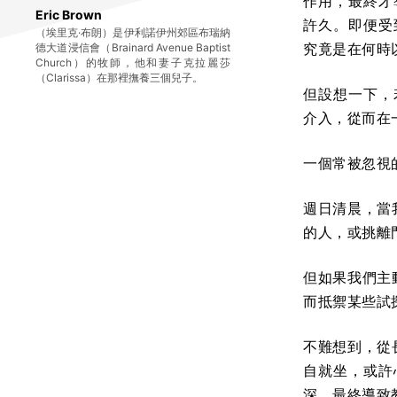
作用，最終才
Eric Brown
許久。即便受
（埃里克·布朗）是伊利諾伊州郊區布瑞納
究竟是在何時
德大道浸信會（Brainard Avenue Baptist
Church）的牧師，他和妻子克拉麗莎
（Clarissa）在那裡撫養三個兒子。
但設想一下，
介入，從而在
一個常被忽視
週日清晨，當
的人，或挑離
但如果我們主
而抵禦某些試
不難想到，從
自就坐，或許
深，最終導致