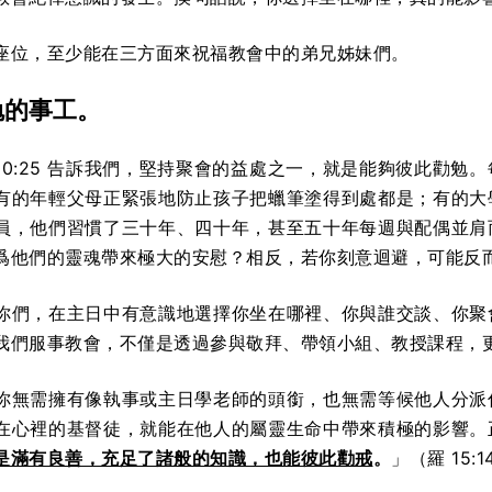
座位，至少能在三方面來祝福教會中的弟兄姊妹們。
勉的事工。
10:25 告訴我們，堅持聚會的益處之一，就是能夠彼此勸勉
有的年輕父母正緊張地防止孩子把蠟筆塗得到處都是；有的大
員，他們習慣了三十年、四十年，甚至五十年每週與配偶並肩
爲他們的靈魂帶來極大的安慰？相反，若你刻意迴避，可能反
你們，在主日中有意識地選擇你坐在哪裡、你與誰交談、你聚
我們服事教會，不僅是透過參與敬拜、帶領小組、教授課程，
你無需擁有像執事或主日學老師的頭銜，也無需等候他人分派
在心裡的基督徒，就能在他人的屬靈生命中帶來積極的影響。
是滿有良善，充足了諸般的知識，也能彼此勸戒
。
」（羅 15:1