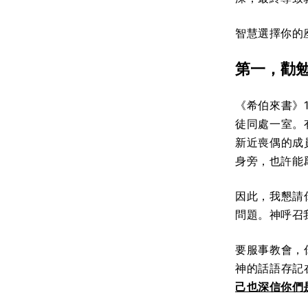
智慧選擇你的
第一，勸
《希伯來書》
徒同處一室。
新近喪偶的成
身旁，也許能
因此，我懇請
問題。神呼召
要服事教會，
神的話語存記
己也深信你們