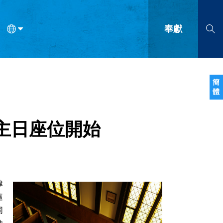
奉獻
語
法語
羅馬尼亞語
波蘭語
越南語
塞爾維亞語
柬埔寨語
簡
體
會的九個標誌？
什麼是九標誌事工？
神學
福音傳講與宣教
問答
成
主日座位開始
律
這
同