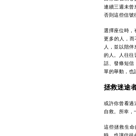
連續三週未曾
否則這些信號
選擇座位時，
更多的人，而
人，並以陪伴
的人。人往往
話、發條短信
單的舉動，也
拯救迷途
或許你曾看過
自救。所幸，
這些拯救生命
時，也讓信徒