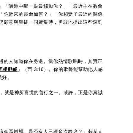
」「講道中哪一點最觸動你？」「最近主在教會
「你近來的靈命如何？」「你和妻子最近的關係
仍願意與聖徒一同聚集時，勇敢地提出這些深刻
邊的人知道你在身邊。當你熱情歌唱時，其實正
互相勸戒
」（西 3:16）。你的歌聲能幫助他人感
美好。
節，就是神所喜悅的善行之一。或許，正是你真誠
這個區域裡，是否有人已經多次缺席？」若某人