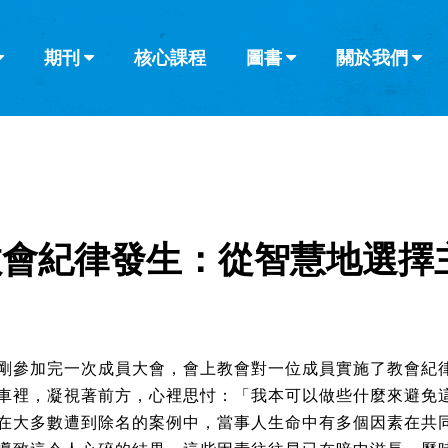
期刊
核心課程
圖書
關於我們
查看全部
查看全部
葡萄牙語
俄語
烏茲別克語
达里语
波斯
韓語
土耳其語
阿拉伯語
阿爾巴尼亞語
欄目
其他的模式
什麼是健康教
教會帶領
書評
解經式講道與
訪談
教會紀律發生：從智慧地選擇
剛參加完一次成員大會，會上教會對一位成員實施了教會紀
車裡，凝視著前方，心裡思忖：「我本可以做些什麼來避免
在大多數遭到除名的案例中，當事人生命中有多個因素在共