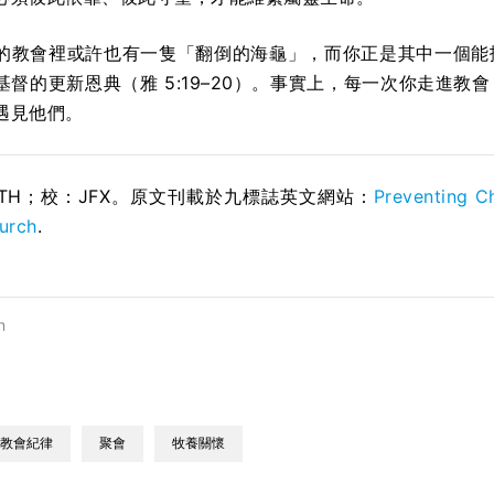
的教會裡或許也有一隻「翻倒的海龜」，而你正是其中一個能
基督的更新恩典（雅 5:19–20）。事實上，每一次你走進
遇見他們。
STH；校：
JFX
。原文刊載於九標誌英文網站：
Preventing C
hurch
.
n
教會紀律
聚會
牧養關懷