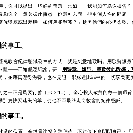
時，你可以提出一些好的問題，比如：「我能如何爲你禱告？
激勵你？」隨著彼此熟悉，你還可以問一些更個人性的問題：
當你獨處或出差時，如何與罪爭戰？」趁著他們的心仍柔軟、
唱的事工。
避免教會紀律懲誡發生的方式，就是刻意地歌唱。用歌聲讓身
肢體——正如聖經所說，要「
用詩章、頌詞、靈歌彼此教導，
愛，並藉真理得滋養，也在見證：耶穌遠比罪中的一切享樂更
的之一正是爲要行善（弗 2:10）。全心投入敬拜的每一個環
勵那隻快要迷失的羊，使他不至最終走向教會的紀律懲誡。
望的事工。
挑選的位置，全神貫注投入敬拜時，不妨停下來問問自己：「