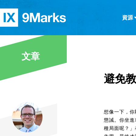
資源
简体中文
正體中文
英语
西班牙語
意大利語
德語
分類
文章
隱私條款
文章
避免
想像一下，你
懲誡。你坐進
種局面呢？」