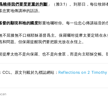
爲曉得我們要受更重的判斷
」
（雅3:1）。到那日，每位牧
樣忠實地傳講神的話語。
基督的顯現和祂的國度
鄭重地囑咐你。每一位忠心傳講福音的
無不屈膝無不口稱耶穌基督爲主。保羅囑咐提摩太要定睛在永
戰和問題。但保羅提醒我們要把眼光放在永恆上。
醒提摩太他不是向保羅、也不是向會眾，而是向主耶穌交帳。
：CCL。原文刊載於九標誌網站：
Reflections on 2 Timothy 
ncan