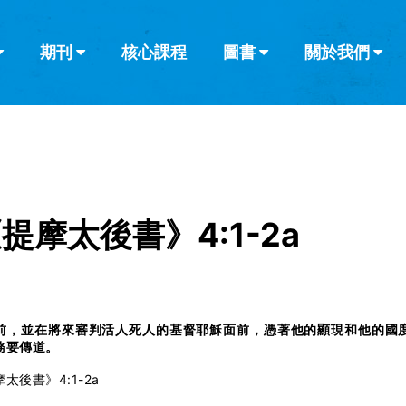
期刊
核心課程
圖書
關於我們
查看全部
查看全部
葡萄牙語
俄語
烏茲別克語
达里语
波斯
韓語
土耳其語
阿拉伯語
阿爾巴尼亞語
欄目
其他的模式
什麼是健康教
教會帶領
書評
解經式講道與
訪談
提摩太後書》4:1-2a
前，並在將來審判活人死人的基督耶穌面前，憑著他的顯現和他的國
務要傳道。
太後書》4:1-2a