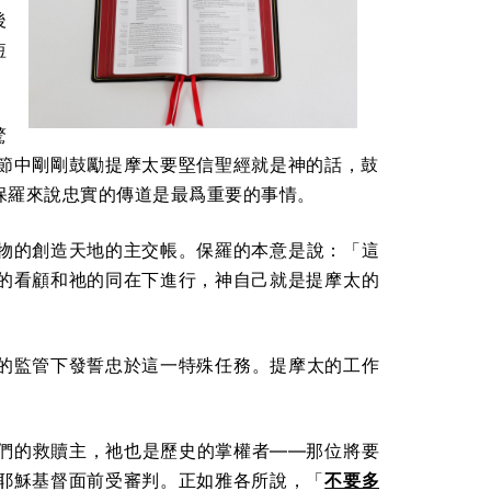
後
短
驚
節中剛剛鼓勵提摩太要堅信聖經就是神的話，鼓
保羅來說忠實的傳道是最爲重要的事情。
物的創造天地的主交帳。保羅的本意是說：
「這
的看顧和祂的同在下進行，神自己就是提摩太的
的監管下發誓忠於這一特殊任務。提摩太的工作
們的救贖主，祂也是歷史的掌權者——那位將要
耶穌基督面前受審判。正如雅各所
說，「
不要多