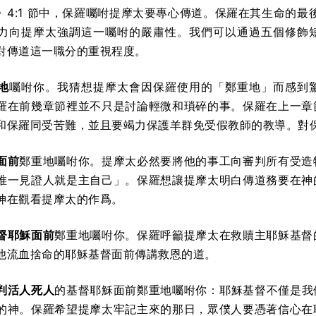
》4:1 節中，保羅囑咐提摩太要專心傳道。保羅在其生命的最
力向提摩太強調這一囑咐的嚴肅性。我們可以通過五個修飾
對傳道這一職分的重視程度。
地
囑咐你。我猜想提摩太會因保羅使用
的「鄭重地」而感
到
羅在前幾章節裡並不只是討論輕微和瑣碎的事。保羅在上一章
和保羅同受苦難，並且要竭力保護羊群免受假教師的教導。對
面前
鄭重地囑咐你。提摩太必然要將他的事工向審判所有受造
唯一見證人就是主自己」。
保羅想讓提摩太明白傳道務要在神
神在觀看提摩太的作爲。
督耶穌面前
鄭重地囑咐你。保羅呼籲提摩太在救贖主耶穌基督
他流血捨命的耶穌基督面前傳講救恩的道。
判活人死人
的基督耶穌面前鄭重地囑咐你：耶穌基督不僅是我
的神。保羅希望提摩太牢記主來的那日，眾僕人要憑著信心在