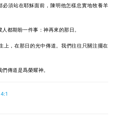
師都必須站在耶穌面前，陳明他怎樣忠實地牧養羊
僕人都期盼一件事：神再來的那日。
生上，在那日的光中傳道。我們往往只關注擺在
我們傳道是爲榮耀神。
4:1