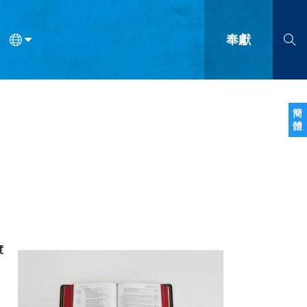
奉獻
語
法語
羅馬尼亞語
波蘭語
越南語
塞爾維亞語
柬埔寨語
簡
體
會的九個標誌？
什麼是九標誌事工？
神學
福音傳講與宣教
問答
成
度