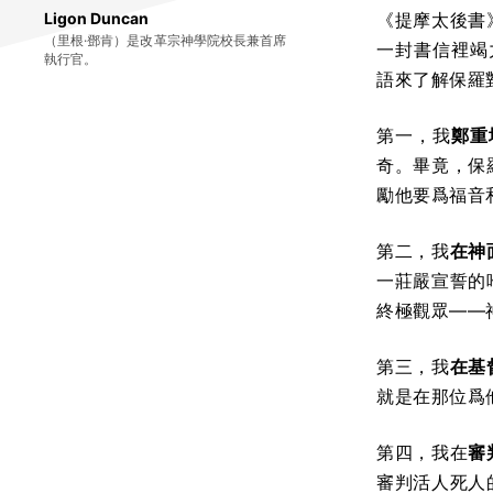
Ligon Duncan
《提摩太後書
（里根·鄧肯）是改革宗神學院校長兼首席
一封書信裡竭
執行官。
語來了解保羅
第一，我
鄭重
奇。畢竟，保
勵他要爲福音
第二，我
在神
一莊嚴宣誓的
終極觀眾——
第三，我
在基
就是在那位爲
第四，我在
審
審判活人死人