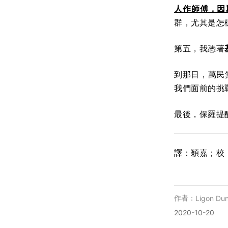
人作師傅，因
群，尤其是怎
第五，我憑著
到那日，萬民
我們面前的挑
最後，保羅提
譯：穎嘉；校
作者：
Ligon Du
2020-10-20