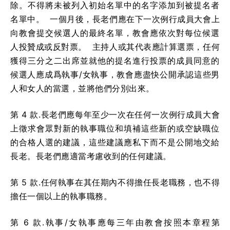
除。不得將未被列入初始名單中的名字添加到被提名者
名單中。 一個月後，長老們應在下一次例行成員大會上
向教會提交候選人的最終名單，教會應依次對每位候選
人投贊成或反對票。 主持人或其代表應計算選票，任何
獲得三分之二出席並就他的提名進行投票的成員同意的
候選人應成爲執事/女執事，教會應盡快公開承認這些男
人和女人的當選，並將他們分別出來。
第 4 款.長老們應每年至少一次在任何一次例行成員大會
上徵求會眾對新的執事職位和填補這些新的或空缺職位
的合格人選的建議，這些建議應私下而不是公開地交給
長老。長老們應適當考慮收到的任何建議。
第 5 款.任何執事在其任期內不得擔任長老職務，也不得
擔任一個以上的執事職務。
第 6 款.執事/女執事應每三年由教會按照本章程第