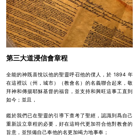
第三大道浸信會章程
全能的神既喜悅以他的聖靈呼召他的僕人，於 1894 年
在這裡以（州，城市）（教會名）的名義聯合起來，敬
拜神和傳揚耶穌基督的福音，並支持和興旺這事工直到
如今；並且，
鑑於我們已在聖靈的引導下查考了聖經，認識到爲自己
重新設立章程的必要，好在這時代更加符合他對教會的
旨意，並預備自己奉他的名更加竭力地事奉；