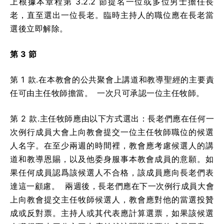
上根據本章程第 3.2.2 節提名一位或多位男士擔任長
老，直至選出一位長老。臨時主持人的職位應在長老當
選後立即解除。
第 3 節
第 1 款.在本教會的公共聚會上講道和教導聖經的主要責
任可由主任牧師擔當。 一次只可承認一位主任牧師。
第 2 款.主任牧師應由以下方式選出：長老們應在任何一
次例行成員大會上向教會提交一位主任牧師職位的候選
人名字。在至少兩週的時間裡，教會應考慮候選人的講
道和教導恩賜，以及他委身服事本教會成員的意願。如
果任何成員認爲該候選人不合格，該成員應向長老們表
達這一顧慮。 兩週後，長老們應在下一次例行成員大會
上向教會提交主任牧師候選人，教會應對他的當選投贊
成或反對票。主持人或其代表應計算選票，如果該候選