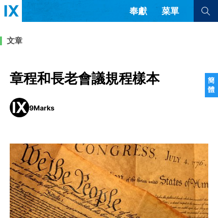
奉獻
菜單
查看全部
查看全部
文章
文章
書評
訪談
問答
章程和長老會議規程樣本
簡
體
來信
9Marks
隱私條款
其他的模式
教會帶領
解經式講道與神學
简体中文
正體中文
英语
福音傳講與宣教
成員制與教會紀律
西班牙語
葡萄牙語
俄語
烏茲別克語
达里语
波斯語
團契生活與禱告
法語
羅馬尼亞語
波蘭語
越南語
意大利語
德語
韓語
土耳其語
阿拉伯語
阿爾巴尼亞語
塞爾維亞語
柬埔寨語