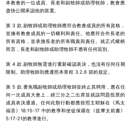
本教會的一位成員、長老和副牧師或助理牧師，教會應
盡快公開承認他的當選。
第 3 款.副牧師或助理牧師應符合教會成員的所有資格，
並擁有教會成員的一切權利和責任。他應符合作長老的
所有資格，並承擔長老的所有職責與責任。就正式權柄
而言，長老和副牧師或助理牧師不應有任何區別。
第 4 款.副牧師無需進行重新確認表決，也沒有任何任期
限制。助理牧師則應遵照本章程 3.2.6 節的規定。
第 5 款.要免職副牧師或助理牧師並終止其聘用，應在任
何一次成員大會上，經三分之二出席並就該問題投票的
成員表決通過。任何此類行動都應按照主耶穌在《馬太
福音》18:15-17 中的教導和使徒保羅在《提摩太前書》
5:17-21的教導進行。