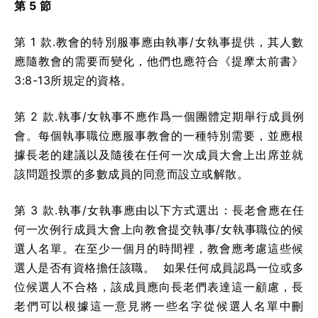
第 5 節
第 1 款.教會的特別服事應由執事/女執事提供，其人數
應隨教會的需要而變化，他們也應符合《提摩太前書》
3:8-13所規定的資格。
第 2 款.執事/女執事不應作爲一個團體定期舉行成員例
會。每個執事職位應服事教會的一種特別需要，並應根
據長老的建議以及隨後在任何一次成員大會上出席並就
該問題投票的多數成員的同意而設立或解散。
第 3 款.執事/女執事應由以下方式選出：長老會應在任
何一次例行成員大會上向教會提交執事/女執事職位的候
選人名單。在至少一個月的時間裡，教會應考慮這些候
選人是否有資格擔任該職。 如果任何成員認爲一位或多
位候選人不合格，該成員應向長老們表達這一顧慮，長
老們可以根據這一意見將一些名字從候選人名單中刪