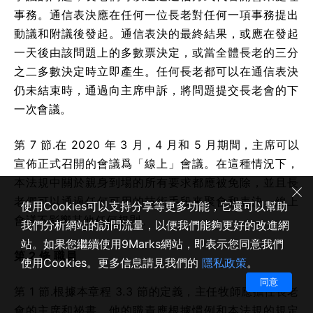
事務。通信表決應在任何一位長老對任何一項事務提出
動議和附議後發起。通信表決的最終結果，或應在發起
一天後由該問題上的多數票決定，或當全體長老的三分
之二多數決定時立即產生。任何長老都可以在通信表決
仍未結束時，通過向主席申訴，將問題提交長老會的下
一次會議。
第 7 節.在 2020 年 3 月，4 月和 5 月期間，主席可以
宣佈正式召開的會議爲「線上」會議。在這種情況下，
本法規中關於親身到場的所有要求都應被免除，並且長
老們可以通過任何可用的技術手段來聚會和表決。線上
使用Cookies可以支持分享等更多功能，它還可以幫助
會議不影響其他任何規則。
我們分析網站的訪問流量，以便我們能夠更好的改進網
站。如果您繼續使用9Marks網站，即表示您同意我們
第 2 條 職員
使用Cookies。更多信息請見我們的
隱私政策
。
同意
第 1 節.根據本章程 3.3 節的定義，主任牧師應擔任長老
會的主席和祕書。他的職責應根據慣例和本法規的規定