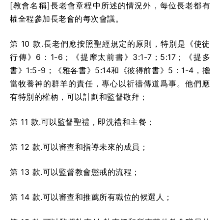
[教會名稱]長老會章程中所述的情況外，每位長老都有
權全程參加長老會的每次會議。
第 10 款.長老們應按照聖經規定的原則，特別是《使徒
行傳》6：1-6；《提摩太前書》3:1-7；5:17；《提多
書》1:5-9；《雅各書》5:14和《彼得前書》5：1-4，擔
當牧養神的群羊的責任，專心以祈禱傳道爲事。他們應
有特別的權柄，可以計劃和監督敬拜；
第 11 款.可以監督聖禮，即洗禮和主餐；
第 12 款.可以審查和指導未來的成員；
第 13 款.可以監督教會懲戒的流程；
第 14 款.可以審查和推薦所有職位的候選人；