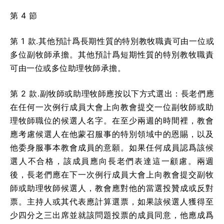
第 4 節
第 1 款.其他預計爲長期性質的特別教牧職責可由一位或
多位副牧師承擔。其他預計爲短期性質的特別教牧職責
可由一位或多位助理牧師承擔。
第 2 款.副牧師或助理牧師應按以下方式選出：長老們應
在任何一次例行成員大會上向教會提交一位副牧師或助
理牧師職位的候選人名字。在至少兩週的時間裡，教會
應考慮候選人在他蒙召服事的特別領域中的恩賜，以及
他委身服事本教會成員的意願。如果任何成員認爲該候
選人不合格，該成員應向長老們表達這一顧慮。兩週
後，長老們應在下一次例行成員大會上向教會提交副牧
師或助理牧師候選人，教會應對他的當選投贊成或反對
票。主持人或其代表應計算選票，如果該候選人獲得至
少四分之三出席並就該問題投票的成員同意，他應成爲