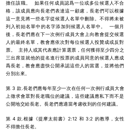
擔任該職。 如果任何成員認爲一位或多位候選人不合
格，該成員應向長老們表達這一顧慮，長老們可以根據
這一意見將一些名字從候選人名單中刪除。不得將未被
列入初始名單中的名字添加到候選人名單中。 一個月
後，長老們應在下一次例行成員大會上向教會提交候選
人的最終名單，教會應依次對每位候選人投贊成或反對
票。 主持人或其代表應計算選票，任何獲得至少四分之
三出席並就他的提名進行投票的成員同意的候選人應成
爲長老，教會應盡快公開承認這些人的當選，並將他們
分別出來。
第 3 款.長老們應每年至少一次在任何一次例行成員大會
上徵求會眾對長老職位的建議，這些建議應私下而不是
公開地交給長老。長老們應適當考慮收到的任何建議。
第 4 款.根據《提摩太前書》2:12 和 3:2 的教導，女性
不得擔任長老。