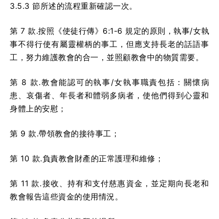
3.5.3 節所述的流程重新確認一次。
第 7 款.按照《使徒行傳》6:1-6 規定的原則，執事/女執
事不得行使有屬靈權柄的事工，但應支持長老的話語事
工，努力維護教會的合一，並照顧教會中的物質需要。
第 8 款.教會能認可的執事/女執事職責包括：關懷病
患、哀傷者、年長者和體弱多病者，使他們得到心靈和
身體上的安慰；
第 9 款.帶領教會的接待事工；
第 10 款.負責教會財產的正常護理和維修；
第 11 款.接收、持有和支付慈惠資金，並定期向長老和
教會報告這些資金的使用情況。