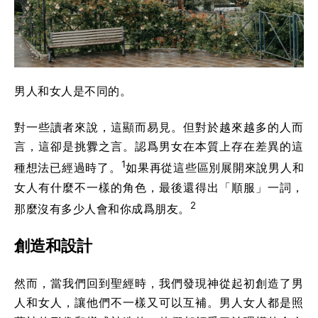
男人和女人是不同的。
對一些讀者來說，這顯而易見。但對於越來越多的人而
言，這卻是挑釁之言。認爲男女在本質上存在差異的這
1
種想法已經過時了。
如果再從這些區別展開來說男人和
女人有什麼不一樣的角色，最後還得出「順服」一詞，
2
那麼沒有多少人會和你成爲朋友。
創造和設計
然而，當我們回到聖經時，我們發現神從起初創造了男
人和女人，讓他們不一樣又可以互補。男人女人都是照