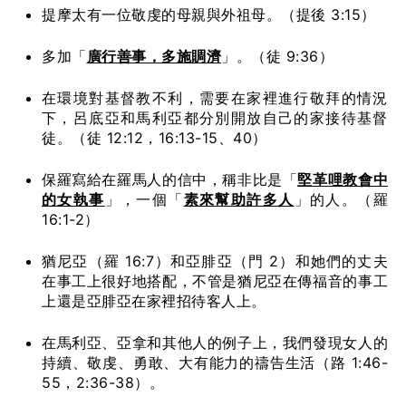
提摩太有一位敬虔的母親與外祖母。（提後 3:15）
多加「
廣行善事，多施賙濟
」。（徒 9:36）
在環境對基督教不利，需要在家裡進行敬拜的情況
下，呂底亞和馬利亞都分別開放自己的家接待基督
徒。（徒 12:12，16:13-15、40）
保羅寫給在羅馬人的信中，稱非比是「
堅革哩教會中
的女執事
」，一個「
素來幫助許多人
」的人。（羅
16:1-2）
猶尼亞（羅 16:7）和亞腓亞（門 2）和她們的丈夫
在事工上很好地搭配，不管是猶尼亞在傳福音的事工
上還是亞腓亞在家裡招待客人上。
在馬利亞、亞拿和其他人的例子上，我們發現女人的
持續、敬虔、勇敢、大有能力的禱告生活（路 1:46-
55，2:36-38）。