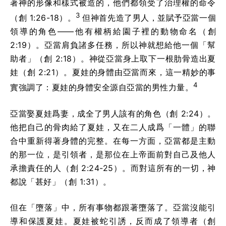
著神的形像和樣式被造的，他們都領受了治理權的命令
3
（創 1:26-18）。
但神首先造了男人，並賦予亞當一個
領導的角色——他有權柄給園子裡的動物命名（創
2:19）。亞當肩負諸多任務，所以神就想給他一個「幫
助者」（創 2:18）。神從亞當身上取下一根肋骨造出夏
娃（創 2:21）。夏娃的身體由亞當而來，這一精妙的事
4
實強調了：夏娃的身體安全源自亞當的男性力量。
亞當娶夏娃爲妻，成全了男人該有的角色（創 2:24）。
他把自己的骨肉給了夏娃，又在二人成爲「一體」的聯
合中重新得著身體的完整。在每一方面，亞當都是主動
的那一位，是引領者，是那位在上帝面前對自己及他人
承擔責任的人（創 2:24-25）。而對這所有的一切，神
都說「甚好」（創 1:31）。
但在「墮落」中，所有事物都跟著墮落了。亞當沒能引
導和保護夏娃。夏娃被蛇引誘，反而成了領導者（創