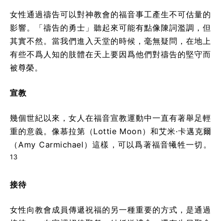
女性通過禱告可以對神教會的福音事工產生不可估量的
影響。「禱告的勇士」聽起來可能有點像陳詞濫調，但
其實不然。當我們進入天堂的時候，毫無疑問，在地上
有些不爲人知的肢體在天上要因爲他們對禱告的堅守而
被尊榮。
宣教
幾個世紀以來，女人在福音宣教運動中一直有著舉足輕
重的意義。像慕拉第（Lottie Moon）和艾米·卡邁克爾
（Amy Carmichael）這樣，可以爲著福音犧牲一切。
13
接待
女性向教會成員傳遞祝福的另一種重要的方式，是通過