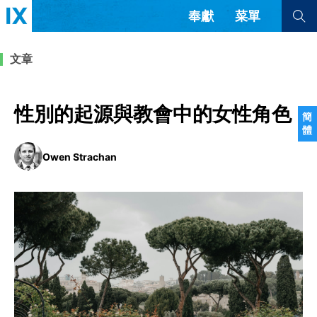
奉獻
菜單
查看全部
查看全部
文章
文章
書評
訪談
問答
性別的起源與教會中的女性角色
簡
體
來信
Owen Strachan
隱私條款
其他的模式
教會帶領
解經式講道與神學
简体中文
正體中文
英语
福音傳講與宣教
成員制與教會紀律
西班牙語
葡萄牙語
俄語
烏茲別克語
达里语
波斯語
團契生活與禱告
法語
羅馬尼亞語
波蘭語
越南語
意大利語
德語
韓語
土耳其語
阿拉伯語
阿爾巴尼亞語
塞爾維亞語
柬埔寨語