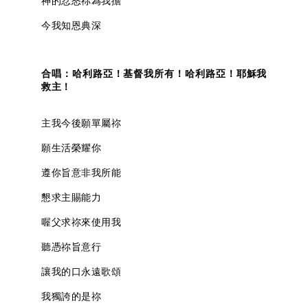
神的忿怒祢為我擔
今我知恩典深
合唱：哈利路亞！基督我所有！哈利路亞！耶穌我
救主！
主我今後願單屬祢
願生活榮耀你
遵你旨意非我所能
懇求主賜能力
喔父求祢來使用我
聽憑祢旨意行
讓我的口永遠歌頌
我獨誇的是祢