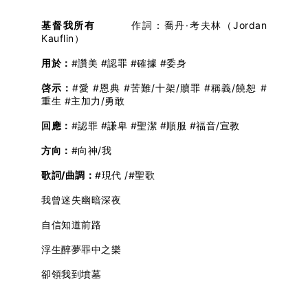
基督我所有
作詞：喬丹·考夫林（Jordan
Kauflin）
用於：
#讚美 #認罪 #確據 #委身
啓示：
#愛 #恩典 #苦難/十架/贖罪 #稱義/饒恕 #
重生 #主加力/勇敢
回應：
#認罪 #謙卑 #聖潔 #順服 #福音/宣教
方向：
#向神/我
歌詞/曲調：
#現代 /#聖歌
我曾迷失幽暗深夜
自信知道前路
浮生醉夢罪中之樂
卻領我到墳墓