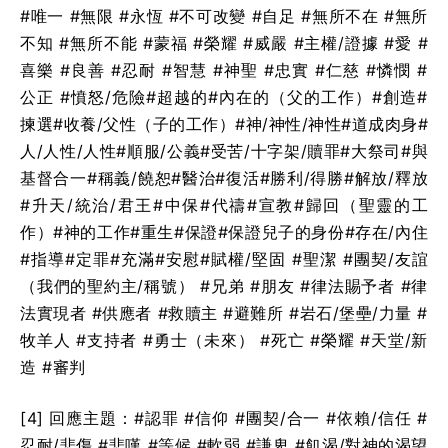
#唯一 #無限 #永恆 #不可改變 #自足 #無所不在 #無所
不知 #無所不能 #蒙福 #榮耀 #威嚴 #主權/證據 #愛 #
喜樂 #良善 #忍耐 #智慧 #神聖 #忠實 #仁慈 #憐憫 #
公正 #憤怒/危險#超越的#內在的（父的工作）#創造#
揀選#收養/父性（子的工作）#神/神性/神性#道成肉身#
人/人性/人性#順服/公義#受苦/十字架/贖罪#大祭司#與
基督合一#稱義/饒恕#醫治#復活#勝利/得勝#解放/釋放
#升天/統治/君王#中保#代禱#宣教#歸回（聖靈的工
作）#神的工作#重生#保證#保證兒子的身份#存在/內住
#指導#定罪#充滿#安慰#賦權/堅固 #聖潔 #團契/友誼
（我們的聖約主/稱號） #兄弟 #朋友 #律法賜予者 #律
法實現者 #供應者 #救贖主 #避難所 #岩石/堡壘/力量 #
牧羊人 #支持者 #勇士（未來） #死亡 #榮耀 #天堂/新
造 #審判
[4] 回應主題：#認罪 #信仰 #團契/合一 #依賴/信任 #
忍耐/悲傷 #悲嘆 #等候 #軟弱 #謙卑 #飢渴/對神的渴望