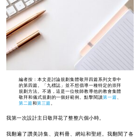
編者按：本文是討論規劃集體敬拜四篇系列文章中
的第四篇。「九標誌」並不想倡導一種特定的崇拜
規劃方法。不過，這是一位牧師教導他的教會集體
敬拜和儀式規劃的一個好範例。點擊閱讀
第一篇
、
第二篇
和
第三篇
。
我第一次設計主日敬拜花了整整六個小時。
我翻遍了讚美詩集、資料冊、網站和聖經。我翻閱了各