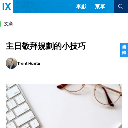
奉獻
菜單
查看全部
查看全部
文章
文章
書評
訪談
問答
主日敬拜規劃的小技巧
簡
體
來信
Trent Hunte
隱私條款
其他的模式
教會帶領
解經式講道與神學
简体中文
正體中文
英语
福音傳講與宣教
成員制與教會紀律
西班牙語
葡萄牙語
俄語
烏茲別克語
达里语
波斯語
團契生活與禱告
法語
羅馬尼亞語
波蘭語
越南語
意大利語
德語
韓語
土耳其語
阿拉伯語
阿爾巴尼亞語
塞爾維亞語
柬埔寨語