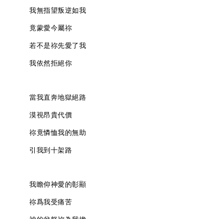
我無指望叛逆如我
竟蒙愛今屬祢
若不是祢先愛了我
我依然拒絕你
當我直奔地獄絕路
漠視昂貴代價
祢竟憐恤我的無助
引我到十架路
我瞻仰神愛的彰顯
祢爲我受痛苦