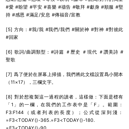
#愛 #盼望 #平安 #喜樂 #禱告 #敬拜 #獻身 #順服 #堅
持 #感恩 #滿足/安息 #傳福音/宣教
[5] 方向：#我/我 #我們/我們 #關於神 #對神 #對彼此
#回家
[6] 歌詞/曲調類型：#詩篇 ＃歷史 ＃現代 ＃讚美詩 #
聖歌
[7] 爲了便於在屏幕上掃描，我們將此文檔設置爲小開本
（11×17），三欄文字。
[8] 對於想複製這一過程的讀者，這樣做：下面是標有
「1」的一欄，在我們的工作表中是「F」。範圍：
F3:F144（或者列表的長度）；公式從深到淺：
=F3<TODAY()-365.=F3<TODAY()-180.
=F3<TODAY()-90。