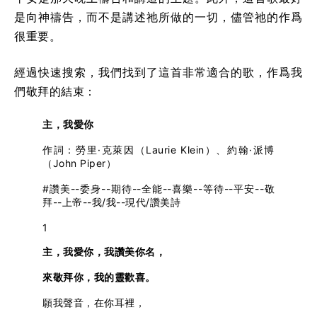
是向神禱告，而不是講述祂所做的一切，儘管祂的作爲
很重要。
經過快速搜索，我們找到了這首非常適合的歌，作爲我
們敬拜的結束：
主，我愛你
作詞：勞里·克萊因（Laurie Klein）、約翰·派博
（John Piper）
#讚美--委身--期待--全能--喜樂--等待--平安--敬
拜--上帝--我/我--現代/讚美詩
1
主，我愛你，我讚美你名，
來敬拜你，我的靈歡喜。
願我聲音，在你耳裡，