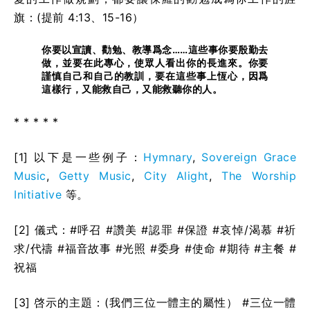
旗：(提前 4:13、15-16）
你要以宣讀、勸勉、教導爲念……這些事你要殷勤去
做，並要在此專心，使眾人看出你的長進來。你要
謹慎自己和自己的教訓，要在這些事上恆心，因爲
這樣行，又能救自己，又能救聽你的人。
* * * * *
[1] 以下是一些例子：
Hymnary
,
Sovereign Grace
Music
,
Getty Music
,
City Alight
,
The Worship
Initiative
等。
[2] 儀式：#呼召 #讚美 #認罪 #保證 #哀悼/渴慕 #祈
求/代禱 #福音故事 #光照 #委身 #使命 #期待 #主餐 #
祝福
[3] 啓示的主題：(我們三位一體主的屬性） #三位一體