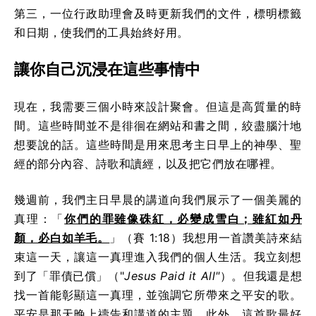
第三，一位行政助理會及時更新我們的文件，標明標籤
和日期，使我們的工具始終好用。
讓你自己沉浸在這些事情中
現在，我需要三個小時來設計聚會。但這是高質量的時
間。這些時間並不是徘徊在網站和書之間，絞盡腦汁地
想要說的話。這些時間是用來思考主日早上的神學、聖
經的部分內容、詩歌和讀經，以及把它們放在哪裡。
幾週前，我們主日早晨的講道向我們展示了一個美麗的
真理：「
你們的罪雖像硃紅，必變成雪白；雖紅如丹
顏，必白如羊毛。
」（賽 1:18）我想用一首讚美詩來結
束這一天，讓這一真理進入我們的個人生活。我立刻想
到了「罪債已償」（"
Jesus Paid it All"
）。但我還是想
找一首能彰顯這一真理，並強調它所帶來之平安的歌。
平安是那天晚上禱告和講道的主題。此外，這首歌最好