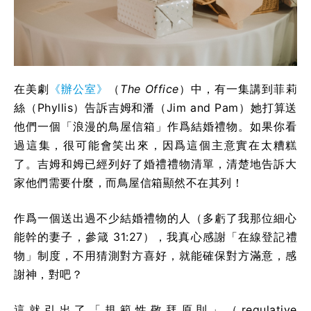
在美劇
《辦公室》
（
The Office
）中，有一集講到菲莉
絲（Phyllis）告訴吉姆和潘（Jim and Pam）她打算送
他們一個「浪漫的鳥屋信箱」作爲結婚禮物。如果你看
過這集，很可能會笑出來，因爲這個主意實在太糟糕
了。吉姆和姆已經列好了婚禮禮物清單，清楚地告訴大
家他們需要什麼，而鳥屋信箱顯然不在其列！
作爲一個送出過不少結婚禮物的人（多虧了我那位細心
能幹的妻子，參箴 31:27），我真心感謝「在線登記禮
物」制度，不用猜測對方喜好，就能確保對方滿意，感
謝神，對吧？
這就引出了「規範性敬拜原則」（regulative