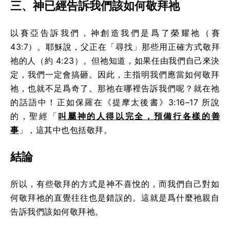
三、神已經告訴我們該如何敬拜祂
以賽亞告訴我們，神創造我們是爲了榮耀祂（賽
43:7）。耶穌說，父正在「尋找」那些用正確方式敬拜
祂的人（約 4:23）。但祂知道，如果任由我們自己來決
定，我們一定會搞砸。因此，主指明我們應當如何敬拜
祂，也就不足爲奇了。那祂在哪裡告訴我們呢？就在祂
的話語中！正如保羅在《提摩太後書》3:16–17 所說
的，聖經「
叫屬神的人得以完全，預備行各樣的善
事
」，這其中也包括敬拜。
結論
所以，有些敬拜的方式是神不喜悅的，而我們自己對如
何敬拜祂的直覺往往也是錯誤的。這就是爲什麼祂親自
告訴我們該如何敬拜祂。