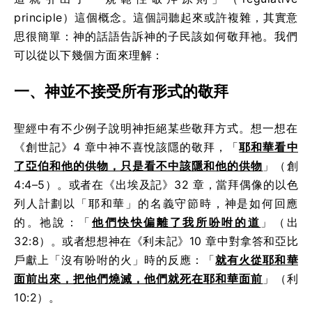
principle）這個概念。這個詞聽起來或許複雜，其實意
思很簡單：神的話語告訴神的子民該如何敬拜祂。我們
可以從以下幾個方面來理解：
一、神並不接受所有形式的敬拜
聖經中有不少例子說明神拒絕某些敬拜方式。想一想在
《創世記》4 章中神不喜悅該隱的敬拜，「
耶和華看中
了亞伯和他的供物，只是看不中該隱和他的供物
」（創
4:4–5）。
或者在《出埃及記》32 章，當拜偶像的以色
列人計劃以「耶和華」的名義守節時，神是如何回應
的。祂說：「
他們快快偏離了我所吩咐的道
」
（出
32:8）
。或者想想神在《利未記》10 章中對拿答和亞比
戶獻上「沒有吩咐的火」時的反應：「
就有火從耶和華
面前出來，把他們燒滅，他們就死在耶和華面前
」
（利
10:2）
。