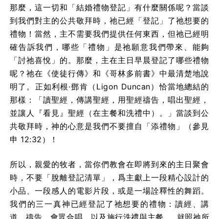
那麼，這一切和「結婚禮物登記」有什麼關係呢？當談
到我們對主的公共敬拜時，祂已經「登記」了祂想要的
禮物！當然，主不需要我們提供任何東西，但祂已經明
確告訴我們，哪些「禮物」是祂願意我們帶來、能夠
「討祂喜悅」的。那麼，主在主日早晨登記了哪些禮物
呢？祂在《使徒行傳》和《哥林多前書》中最清楚地說
明了。正如利根·鄧肯（Ligon Duncan）恰當地總結的
那樣：「讀聖經，傳講聖經，用聖經禱告，唱出聖經，
並讓人『看見』聖經（在主餐和洗禮中）。」當談到公
共敬拜時，神的心意是我們不要擅自「添禮物」（參見
申 12:32）！
所以，親愛的牧者，當你們教會在即將到來的主日聚會
時，不要「脫離登記清單」，爲主獻上一段精心設計的
小品、一段感人的電影片段，或是一場詮釋性的舞蹈。
我們的三一真神已經登記了祂想要的禮物：讀經、講
道、禱告、會眾合唱，以及施行洗禮與主餐……就照祂所