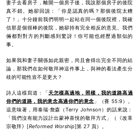
妻子去看房子，離開一個房子後，我說那個房子的後院
真不錯。她卻回說：「你是認真的嗎？那個後院太糟
了！」十分鐘前我們明明一起站在同一個後院裡，我確
信那是個很棒的後院，她卻持有完全相反的意見。我們
倆都對對方的判斷感到驚訝！你可能也經歷過類似的
事。
如果我和妻子關係如此親密，尚且會得出完全不同的結
論，那我們在如何敬拜神這件事上，與神的看法產生分
歧的可能性豈不是更大？
詩人這樣寫道：「
天怎樣高過地，照樣，我的道路高過
你們的道路，我的意念高過你們的意念
」（賽 55:9）。
這意味著，用泰瑞·詹森（Terry Johnson）的話來說：
「我們沒有能力設計出蒙神喜悅的敬拜方式」（《改革
宗敬拜》[
Reformed Worship
]第 27 頁）。