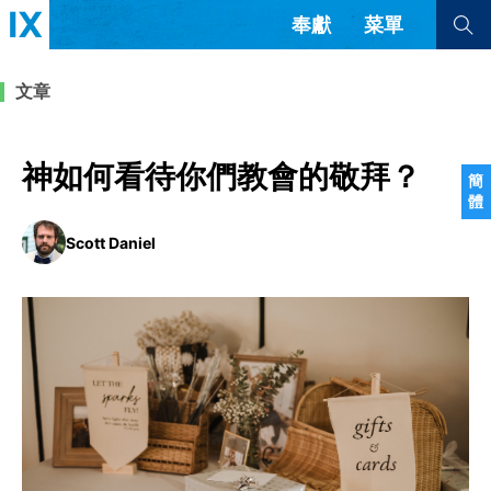
奉獻
菜單
查看全部
查看全部
文章
文章
書評
訪談
問答
神如何看待你們教會的敬拜？
簡
體
來信
Scott Daniel
隱私條款
其他的模式
教會帶領
解經式講道與神學
简体中文
正體中文
英语
福音傳講與宣教
成員制與教會紀律
西班牙語
葡萄牙語
俄語
烏茲別克語
达里语
波斯語
團契生活與禱告
法語
羅馬尼亞語
波蘭語
越南語
意大利語
德語
韓語
土耳其語
阿拉伯語
阿爾巴尼亞語
塞爾維亞語
柬埔寨語