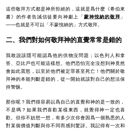
這些敬拜方式都是神所拒絕的，這就是爲什麼《希伯來
書》的作者告誡信徒要向神獻上「
蒙神悅納的敬拜
」
——也就是不可以「不蒙悅納的」方式敬拜。
二、我們對如何敬拜神的直覺常常是錯的
我敢說該隱可能認爲他的供物沒問題；以色列人和拿
答、亞比戶也可能這樣想。他們恐怕完全沒想到神竟然
會如此震怒，以至於他們被定罪甚至死亡！他們關於敬
拜神的本能判斷是錯的，從一開始就該對自己的想法保
持警惕。
那你呢？我們很容易以爲自己的直覺和神的是一致的，
不是嗎？如果我們喜歡某樣東西，就覺得神一定也喜
歡。但你不妨想一想，有多少次你會因爲一個熟悉的人
對某個價值判斷與你不同而感到驚訝。我記得有一次和