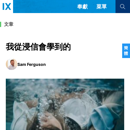
奉獻
菜單
查看全部
查看全部
文章
文章
書評
訪談
問答
我從浸信會學到的
簡
體
來信
Sam Ferguson
隱私條款
其他的模式
教會帶領
解經式講道與神學
简体中文
正體中文
英语
福音傳講與宣教
成員制與教會紀律
西班牙語
葡萄牙語
俄語
烏茲別克語
达里语
波斯語
團契生活與禱告
法語
羅馬尼亞語
波蘭語
越南語
意大利語
德語
韓語
土耳其語
阿拉伯語
阿爾巴尼亞語
塞爾維亞語
柬埔寨語