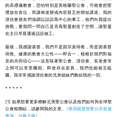
的高禮儀教會，恐怕特別是英格蘭聖公會，可能會把聖
禮放在首位，而讓佈道變成內容貧乏的簡短講道。我的
浸信會朋友們強調以話語爲中心的事工，他們向我提出
挑戰，要我問一問自己是否爲聖靈創造了空間，讓聖靈
在主日早晨通過話語做工。
最後，我感謝基督，我們不是因宗派得救，而是因基督
得救。健康的教會大公性——即合一，植根於我們對福
音的共同信心——這意味著聖公會、浸信會、長老會等
之間可以享受團契。即使存在差異，我們也能相互砥
礪。我非常感謝浸信會的兄弟姐妹們教給我的一切。
* * * * *
[1]
如果想要更多瞭解北美聖公會以及他們如何與全球聖
公會相聯結，請參閱我的文章,
《第四屆普世聖公宗前途
會議：分娩之痛》
。