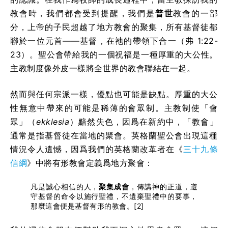
教會時，我們都會受到提醒，我們是
普世
教會的一部
分，上帝的子民超越了地方教會的聚集，所有基督徒都
聯於一位元首——基督，在祂的帶領下合一（弗 1:22-
23）。聖公會帶給我的一個祝福是一種厚重的大公性。
主教制度像外皮一樣將全世界的教會聯結在一起。
然而與任何宗派一樣，優點也可能是缺點。厚重的大公
性無意中帶來的可能是稀薄的會眾制。主教制使「會
眾」（
ekklesia
）黯然失色，因爲在新約中，「教會」
通常是指基督徒在當地的聚會。英格蘭聖公會出現這種
情況令人遺憾，因爲我們的英格蘭改革者在《
三十九條
信綱
》中將有形教會定義爲地方聚會：
凡是誠心相信的人，
聚集成會
，傳講神的正道，遵
守基督的命令以施行聖禮，不遺棄聖禮中的要事，
那麼這會便是基督有形的教會。[2]