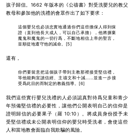
孩子歸信。1662 年版本的《公禱書》對受洗嬰兒的教父
教母和參加他的洗禮的會眾作出了如下要求：
這個嬰兒也必須忠實地通過你們這些擔保人得到保
證（直到他長大成人，可以自己承擔），他將摒棄
魔鬼和魔鬼的一切行爲，不斷地相信上帝的聖言，
並順從地遵守他的誡命。[5]
還有，
你們要留意把這個孩子帶到主教那裡接受堅信禮，
等他能夠宣讀信經、主禱文和十誡......並進一步接
受爲此目的而制定的教義指導。[6]
我們這些實行嬰兒洗禮的人必須認真對待爲兒童和青少
年預備堅信禮的必要性，讓他們公開表明自己的信仰是
證明歸信的必要果子（羅 10:10）。將成員身份授予未
受堅信禮或未公開表明信仰的嬰兒時受洗者，會使這些
人和當地教會面臨自我欺騙的風險。