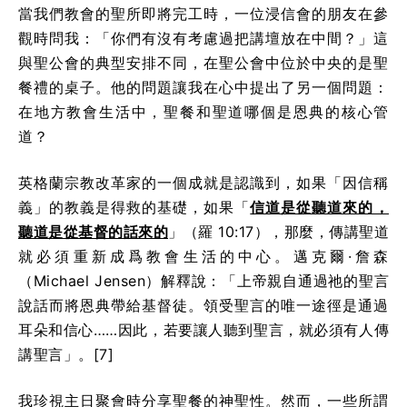
當我們教會的聖所即將完工時，一位浸信會的朋友在參
觀時問我：「你們有沒有考慮過把講壇放在中間？」這
與聖公會的典型安排不同，在聖公會中位於中央的是聖
餐禮的桌子。他的問題讓我在心中提出了另一個問題：
在地方教會生活中，聖餐和聖道哪個是恩典的核心管
道？
英格蘭宗教改革家的一個成就是認識到，如果「因信稱
義」的教義是得救的基礎，如果「
信道是從聽道來的，
聽道是從基督的話來的
」（羅 10:17），那麼，傳講聖道
就必須重新成爲教會生活的中心。邁克爾·詹森
（Michael Jensen）解釋說：「上帝親自通過祂的聖言
說話而將恩典帶給基督徒。領受聖言的唯一途徑是通過
耳朵和信心……因此，若要讓人聽到聖言，就必須有人傳
講聖言」。[7]
我珍視主日聚會時分享聖餐的神聖性。然而，一些所謂