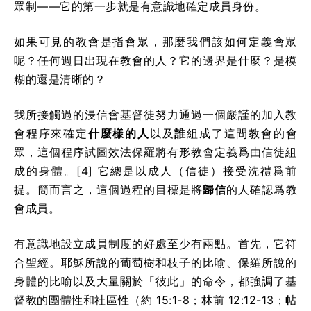
眾制——它的第一步就是有意識地確定成員身份。
如果可見的教會是指會眾，那麼我們該如何定義會眾
呢？任何週日出現在教會的人？它的邊界是什麼？是模
糊的還是清晰的？
我所接觸過的浸信會基督徒努力通過一個嚴謹的加入教
會程序來確定
什麼樣的人
以及
誰
組成了這間教會的會
眾，這個程序試圖效法保羅將有形教會定義爲由信徒組
成的身體。[4] 它總是以成人（信徒）接受洗禮爲前
提。簡而言之，這個過程的目標是將
歸信
的人確認爲教
會成員。
有意識地設立成員制度的好處至少有兩點。首先，它符
合聖經。耶穌所說的葡萄樹和枝子的比喻、保羅所說的
身體的比喻以及大量關於「彼此」的命令，都強調了基
督教的團體性和社區性（約 15:1-8；林前 12:12-13；帖