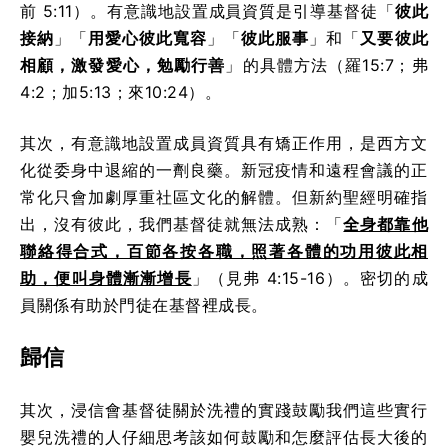
前 5:11）。有意識地設置成員資質是引導基督徒「
彼此
接納
」「
用愛心彼此寬容
」「
彼此服事
」和「
又要彼此
相顧，激發愛心，勉勵行善
」的具體方法（羅15:7；弗
4:2；加5:13；來10:24）。
其次，有意識地設置成員資質具有矯正作用，是西方文
化從委身中退縮的一劑良藥。新冠疫情和遠程會議的正
常化只會加劇厚重社區文化的解體。但新約聖經明確指
出，沒有彼此，我們基督徒就無法成熟：「
全身都靠他
聯絡得合式，百節各按各職，照著各體的功用彼此相
助，便叫身體漸漸增長
」（見弗 4:15-16）。密切的成
員關係有助於門徒在基督裡成長。
歸信
其次，浸信會基督徒關於洗禮的實踐鼓勵我們這些實行
嬰兒洗禮的人仔細思考該如何鼓勵和怎麼評估長大後的