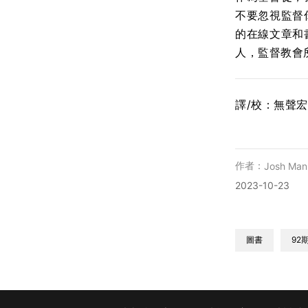
不要忽視監督
的在線文章和
人，監督教會
譯/校：無聲
作者：
Josh Man
2023-10-23
圖書
92