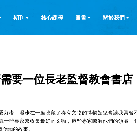
期刊
核心課程
圖書
關於我們
查看全部
查看全部
葡萄牙語
俄語
烏茲別克語
达里语
波斯
韓語
土耳其語
阿拉伯語
阿爾巴尼亞語
欄目
其他的模式
什麼是健康教
教會帶領
書評
解經式講道與
訪談
麼需要一位長老監督教會書店
愛好者，漫步在一座收藏了稀有文物的博物館總會讓我興奮
靠一些專家來收集最好的文物，這些專家瞭解他們的領域，
得信賴的故事。