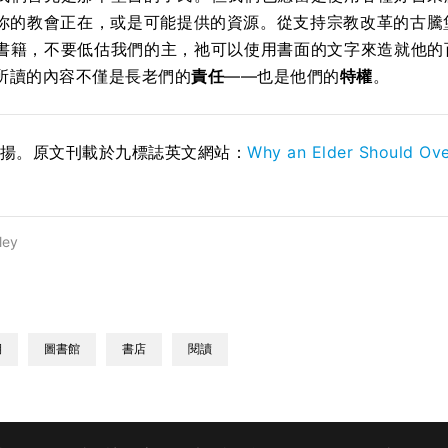
你的教會正在，或是可能提供的資源。從支持宗教改革的古騰堡（
書籍，不要低估我們的主，祂可以使用書面的文字來造就他的
所讀的內容不僅是長老們的
責任
——也是他們的
特權
。
宏揚。原文刊載於九標誌英文網站：
Why an Elder Should Ove
ley
期
圖書館
書店
閱讀