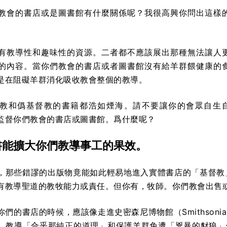
教會的書店或是圖書館有什麼關係呢？我很高興你問出這樣
有教導性和趣味性的資源。二者都不應該展出那種無法讓人
的內容。當你們教會的書店或者圖書館沒有給羊群餵健康的
是在阻礙羊群消化吸收教會整個的教導。
教和僞基督教的書籍都浩如煙海。請不要讓你的會眾自生
監督你們教會的書店或圖書館。爲什麼呢？
書能擴大你們教導事工的果效。
，那些錯謬的出版物竟能如此輕易地進入實體書店的「基督教
有教導聖道的教牧能力或責任。但你有，牧師。你們教會出售
們的書店的時候，應該像走進史密森尼博物館（Smithsonia
，教導「合乎那純正的道理」和保護羊群免遭「兇暴的豺狼」侵害只