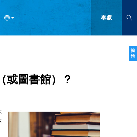
奉獻
語
法語
羅馬尼亞語
波蘭語
越南語
塞爾維亞語
柬埔寨語
簡
體
會的九個標誌？
什麼是九標誌事工？
神學
福音傳講與宣教
問答
成
（或圖書館）？
不
並