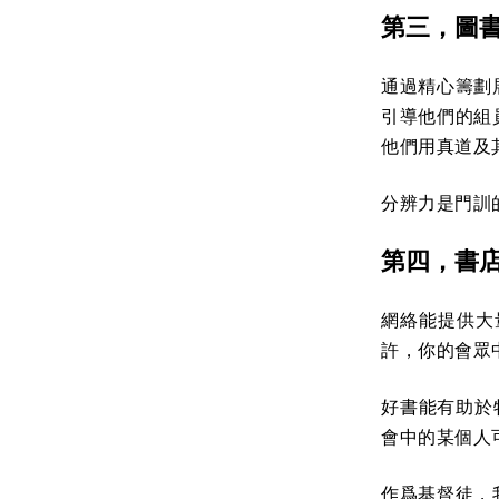
第三，圖
通過精心籌劃
引導他們的組
他們用真道及
分辨力是門訓
第四，書
網絡能提供大
許，你的會眾
好書能有助於
會中的某個人
作爲基督徒，