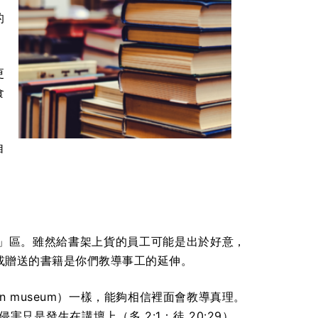
的
更
食
自
」區。雖然給書架上貨的員工可能是出於好意，
或贈送的書籍是你們教導事工的延伸。
n museum）一樣，能夠相信裡面會教導真理。
是發生在講壇上（多 2:1；徒 20:29）。