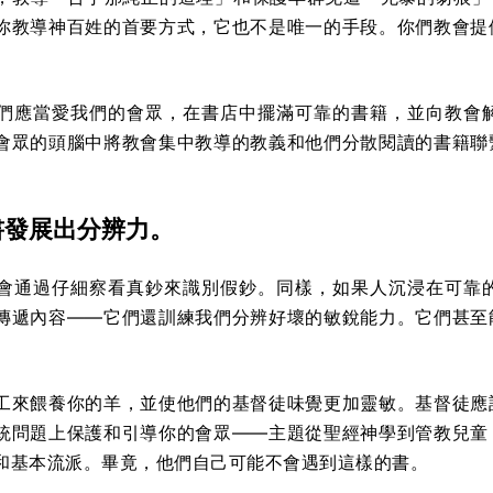
你教導神百姓的首要方式，它也不是唯一的手段。你們教會提
們應當愛我們的會眾，在書店中擺滿可靠的書籍，並向教會
會眾的頭腦中將教會集中教導的教義和他們分散閱讀的書籍聯
書發展出分辨力。
會通過仔細察看真鈔來識別假鈔。同樣，如果人沉浸在可靠
傳遞內容——它們還訓練我們分辨好壞的敏銳能力。它們甚至
工來餵養你的羊，並使他們的基督徒味覺更加靈敏。基督徒應
統問題上保護和引導你的會眾——主題從聖經神學到管教兒童
和基本流派。畢竟，他們自己可能不會遇到這樣的書。