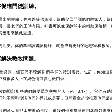
書促進門徒訓練。
展出的書籍，你可以提供資源，幫助父母門訓他們的家人，幫
員。長老們的工時有限。好書可以像保齡球中的輔助保險槓一
其應用來彼此交流。
的朋友。你的羊群讀書讀得好，就會成爲更好的思想家和教師
店解決教牧問題。
量資源，但它們不瞭解你們羊群的特別需要。也許，你知道
中有很多人正在與色情或貪心做鬥爭。
牧師照顧那些他們將要爲之交帳的人（來 13:17）。它們有
可能不願和你談他們的掙扎或是罪，但願意拿起你推薦他們讀
我們首先是那本聖書的子民。但我們也應當是使用各種好書來