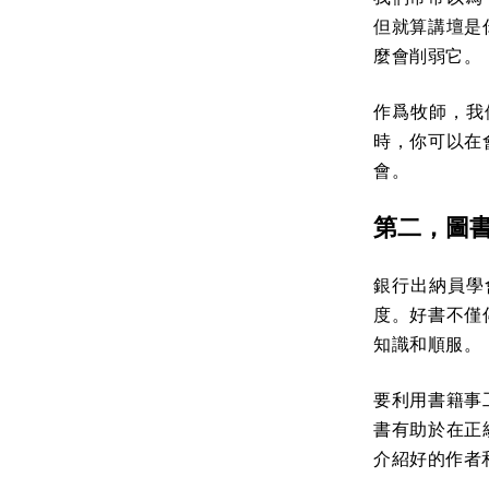
但就算講壇是
麼會削弱它。
作爲牧師，我
時，你可以在
會。
第二，圖
銀行出納員學
度。好書不僅
知識和順服。
要利用書籍事
書有助於在正
介紹好的作者