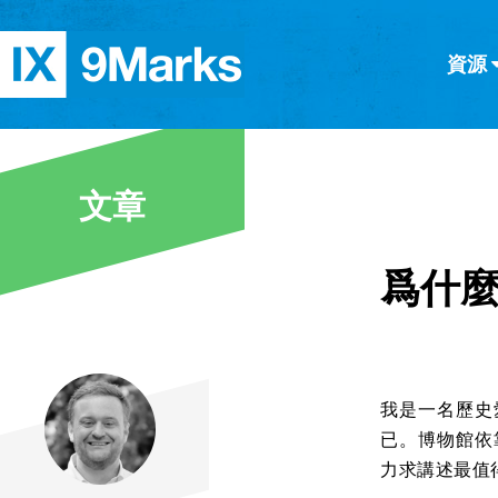
資源
简体中文
正體中文
英语
西班牙語
意大利語
德語
分類
文章
隱私條款
文章
爲什
我是一名歷史
已。博物館依
力求講述最值