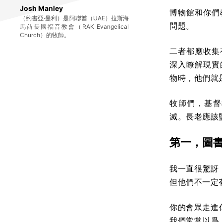
Josh Manley
博物館和你們
（約書亞·曼利）是阿聯酋（UAE）拉斯海
問題。
馬酋長國福音教會（RAK Evangelical
Church）的牧師。
二者都應收集
深入瞭解現實
物時，他們就
牧師們，基督
滅。長老應該
第一，圖
我一直很驚訝
但他們不一定
你的會眾走進你
我們常常以爲