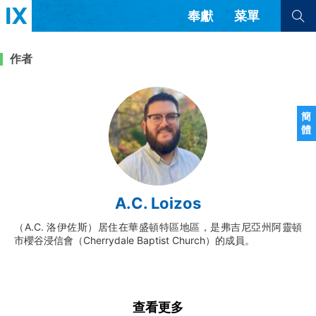
奉獻
菜單
查看全部
查看全部
作者
文章
書評
訪談
問答
簡
體
來信
隱私條款
其他的模式
教會帶領
解經式講道與神學
A.C. Loizos
简体中文
正體中文
英语
福音傳講與宣教
成員制與教會紀律
（A.C. 洛伊佐斯）居住在華盛頓特區地區，是弗吉尼亞州阿靈頓
西班牙語
葡萄牙語
俄語
市櫻谷浸信會（Cherrydale Baptist Church）的成員。
烏茲別克語
达里语
波斯語
團契生活與禱告
法語
羅馬尼亞語
波蘭語
越南語
意大利語
德語
韓語
土耳其語
阿拉伯語
查看更多
阿爾巴尼亞語
塞爾維亞語
柬埔寨語