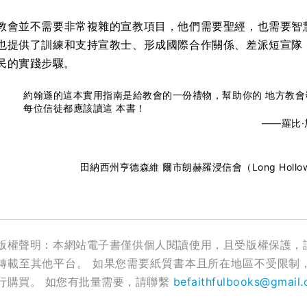
教會並不需要非常複雜的宣教項目，他們需要聖經，也需要智
也提供了訓練和支持宣教士、形成國際合作關係、差派短宣隊
民的實踐步驟。
約翰遜的這本實用指南是給教會的一份禮物，幫助你的 地方教
每位信徒都應該讀這 本書！
——羅比·加
田納西州亨德森維 爾市朗赫羅浸信會（Long Hollow B
版權聲明：本網站電子書僅供個人閱讀使用，且受版權保護，
轉載至其他平台。 如果您需要紙質書本且所在地區不受限制
行購買。 如您有批量需要，請聯繫
befaithfulbooks@gmail