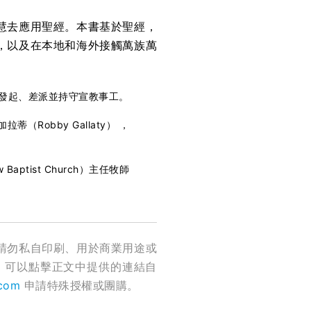
慧去應用聖經。本書基於聖經，
，以及在本地和海外接觸萬族萬
會發起、差派並持守宣教事工。
拉蒂（Robby Gallaty） ，
aptist Church）主任牧師
請勿私自印刷、用於商業用途或
，可以點擊正文中提供的連結自
.com
申請特殊授權或團購。