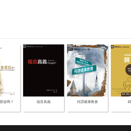
督徒嗎？
福音真義
何謂健康教會