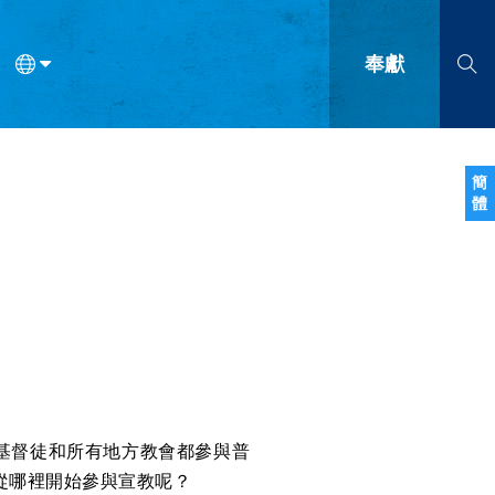
奉獻
語
法語
羅馬尼亞語
波蘭語
越南語
塞爾維亞語
柬埔寨語
簡
體
會的九個標誌？
什麼是九標誌事工？
神學
福音傳講與宣教
問答
成
基督徒和所有地方教會都參與普
從哪裡開始參與宣教呢？