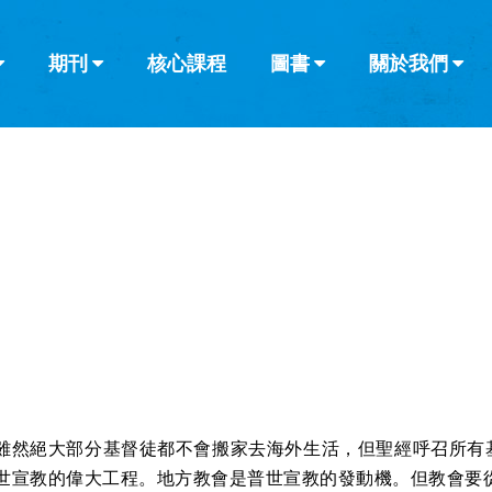
期刊
核心課程
圖書
關於我們
查看全部
查看全部
葡萄牙語
俄語
烏茲別克語
达里语
波斯
韓語
土耳其語
阿拉伯語
阿爾巴尼亞語
欄目
其他的模式
什麼是健康教
教會帶領
書評
解經式講道與
訪談
雖然絕大部分基督徒都不會搬家去海外生活，但聖經呼召所有
世宣教的偉大工程。地方教會是普世宣教的發動機。但教會要