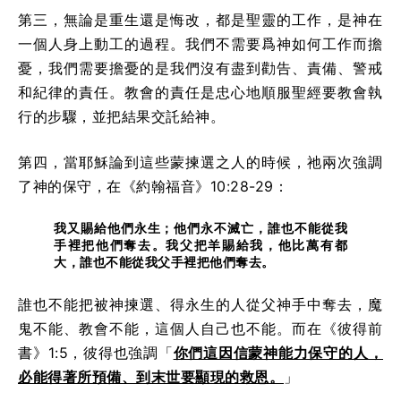
第三，無論是重生還是悔改，都是聖靈的工作，是神在
一個人身上動工的過程。我們不需要爲神如何工作而擔
憂，我們需要擔憂的是我們沒有盡到勸告、責備、警戒
和紀律的責任。教會的責任是忠心地順服聖經要教會執
行的步驟，並把結果交託給神。
第四，當耶穌論到這些蒙揀選之人的時候，祂兩次強調
了神的保守，在《約翰福音》10:28-29：
我又賜給他們永生；他們永不滅亡，誰也不能從我
手裡把他們奪去。我父把羊賜給我，他比萬有都
大，誰也不能從我父手裡把他們奪去。
誰也不能把被神揀選、得永生的人從父神手中奪去，魔
鬼不能、教會不能，這個人自己也不能。而在《彼得前
書》1:5，彼得也強調「
你們這因信蒙神能力保守的人，
必能得著所預備、到末世要顯現的救恩。
」