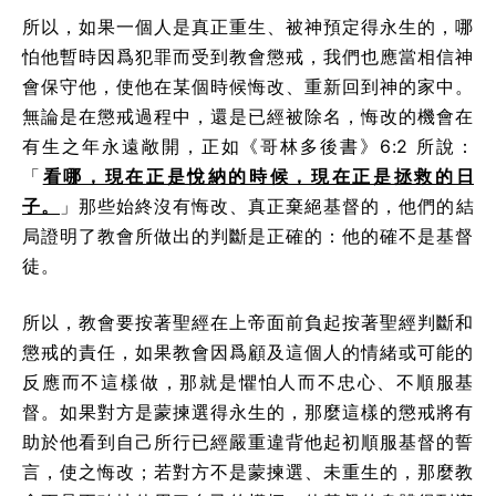
所以，如果一個人是真正重生、被神預定得永生的，哪
怕他暫時因爲犯罪而受到教會懲戒，我們也應當相信神
會保守他，使他在某個時候悔改、重新回到神的家中。
無論是在懲戒過程中，還是已經被除名，悔改的機會在
有生之年永遠敞開，正如《哥林多後書》6:2 所說：
「
看哪，現在正是悅納的時候，現在正是拯救的日
子。
」那些始終沒有悔改、真正棄絕基督的，他們的結
局證明了教會所做出的判斷是正確的：他的確不是基督
徒。
所以，教會要按著聖經在上帝面前負起按著聖經判斷和
懲戒的責任，如果教會因爲顧及這個人的情緒或可能的
反應而不這樣做，那就是懼怕人而不忠心、不順服基
督。如果對方是蒙揀選得永生的，那麼這樣的懲戒將有
助於他看到自己所行已經嚴重違背他起初順服基督的誓
言，使之悔改；若對方不是蒙揀選、未重生的，那麼教