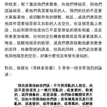
和稅吏」呢？邀請他們來聚會、向他們傳福音、與他們
談論福音，看他們爲需要福音的人。我們的目的不是要
大家躲著他，或切斷所有的聯繫。相反，成員們應當把
他當作需要福音卻又自欺的人去交往。在這個意義上來
說，比起和那些知道自己不是基督徒的朋友相處，這反
而會更加複雜。任何的交往機會都應當是爲著要讓那人
悔改，提醒他福音的盼望。成員們應當鼓勵他參加教會
的崇拜，聆聽聖經的講道。但與此同時，他們必須要避
免與他隨意的交往，好像什麼也沒有發生過似的。
對此，保羅在《哥林多前書》 5 章有一段非常強烈的論
述：
「
我先前寫信給你們說：不可與淫亂的人相交。
此
話不是指這世上一概行淫亂的，或貪婪的、勒索
的，或拜偶像的，若是這樣，你們除非離開世界方
可。
但如今我寫信給你們說：若有稱爲弟兄是行淫
亂的、或貪婪的、或拜偶像的、或辱罵的、或醉酒