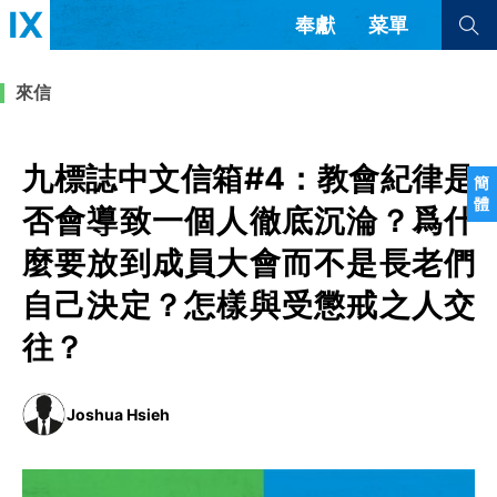
奉獻
菜單
查看全部
查看全部
來信
文章
書評
訪談
問答
九標誌中文信箱#4：教會紀律是
簡
體
來信
否會導致一個人徹底沉淪？爲什
麼要放到成員大會而不是長老們
隱私條款
其他的模式
教會帶領
解經式講道與神學
自己決定？怎樣與受懲戒之人交
简体中文
正體中文
英语
往？
福音傳講與宣教
成員制與教會紀律
西班牙語
葡萄牙語
俄語
烏茲別克語
达里语
波斯語
團契生活與禱告
法語
羅馬尼亞語
波蘭語
Joshua Hsieh
越南語
意大利語
德語
韓語
土耳其語
阿拉伯語
阿爾巴尼亞語
塞爾維亞語
柬埔寨語