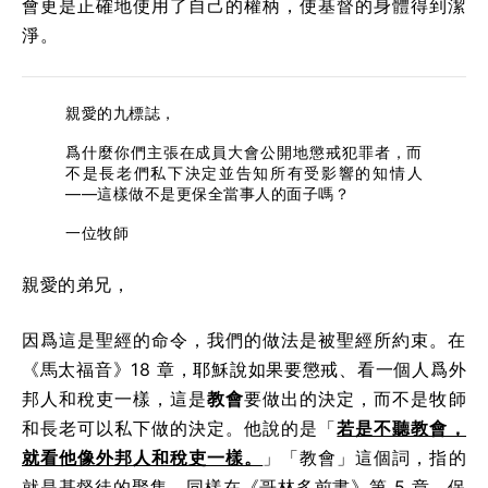
會更是正確地使用了自己的權柄，使基督的身體得到潔
淨。
親愛的九標誌，
爲什麼你們主張在成員大會公開地懲戒犯罪者，而
不是長老們私下決定並告知所有受影響的知情人
——這樣做不是更保全當事人的面子嗎？
一位牧師
親愛的弟兄，
因爲這是聖經的命令，我們的做法是被聖經所約束。在
《馬太福音》18 章，耶穌說如果要懲戒、看一個人爲外
邦人和稅吏一樣，這是
教會
要做出的決定，而不是牧師
和長老可以私下做的決定。他說的是「
若是不聽教會，
就看他像外邦人和稅吏一樣。
」「教會」這個詞，指的
就是基督徒的聚集。同樣在《哥林多前書》第 5 章，保