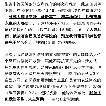
聖經中論及神的預定和保守的經文有很多，此處僅例舉
兩處。在《使徒行傳》13:48，保羅和巴拿巴在傳道之後
「
外邦人聽見這話，就歡喜了，讚美神的道，凡預定得
永生的人都信了。
」這些外邦人相信，是因爲他們是被
神預定得永生的。《以弗所書》1:5 則說，神「
又因愛我
們，就按著自己意旨所喜悅的，預定我們藉著耶穌基督
得兒子的名分。
」神的預定是出於祂的愛。
其次，我們應當相信神的道和聖靈重生的大能能給人帶
來徹底的翻轉和改變，讓他不再按著原先的生活方式、
原先用肉體和私慾、消極或懼怕人的方式去對付罪。他
應當有內心的渴望想要按照聖經、用敬虔的方式去對付
自己的罪。如果我們看到他有並且向長老們表達悔改的
願望，我們會盡力地幫助他悔改而不是懲戒他。就像
《馬可福音》9:24 中那位父親，他能夠呼喊說「
我信！
但我信不足，求主幫助。
」主耶穌就幫助他。