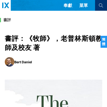
奉獻
菜單
查看全部
查看全部
書評
文章
書評
訪談
問答
書評：《牧師》，老普林斯頓教
簡
體
來信
師及校友 著
隱私條款
其他的模式
Bert Daniel
教會帶領
解經式講道與神學
简体中文
正體中文
英语
福音傳講與宣教
成員制與教會紀律
西班牙語
葡萄牙語
俄語
烏茲別克語
达里语
波斯語
團契生活與禱告
法語
羅馬尼亞語
波蘭語
越南語
意大利語
德語
韓語
土耳其語
阿拉伯語
阿爾巴尼亞語
塞爾維亞語
柬埔寨語