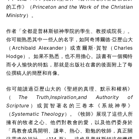
的工作》（
Princeton and the Work of the Christian
Ministry
）。
作者「全都是普林斯頓神學院的學生、教授或院長」。
你可能熟悉其中一些人的名字，如阿奇博爾德·亞歷山大
（Archibald Alexander）或查爾斯·賀智（Charles
Hodge）。如果不熟悉，也不用擔心。該書有一個獨特
而令人愉快的特點，那就是出版社在書的後面附上了每
位撰稿人的簡歷和肖像。
你可能讀過亞歷山大的《聖經的真理、默示和權柄》
（
The Truth,Inspiration,and Authority of
Scripture
）或賀智著名的三卷本《系統神學》
（
Systematic Theology
）。《牧師》展現了這些人所
擁有的牧者之心、他們對教會的愛，以及他們委身於
「爲教會成爲開明、謙卑、熱心、勤勉的牧師，真正關
注靈魂的福祉」（114 頁），這也是普林斯頓這個機構