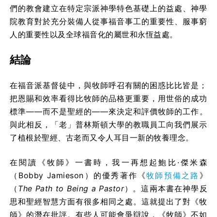
們的教會建立在特定宗派神學特色基礎上的益處、神學
院教育對於充分裝備人從事福音事工的重要性、服事窮
人的重要性以及全球福音化的屬世和永恆益處。
結論
在福音派基督徒中，與牧師呼召有關的困惑比比皆是；
把恩賜和效率看得比牧師的品格更重要，用世俗的成功
標準——而不是聖經的——來決定和評價牧師的工作。
與此相反，「老」普林斯頓大學的教職員工向我們展示
了植根於聖經、古老而又令人耳目一新的牧養理念。
在閱讀《牧師》一書時，我一再想起鮑比·傑米森
（Bobby Jamieson）的優秀著作《
牧師預備之路
》
（
The Path to Being a Pastor
）。這兩本書在神學反
思和聖經智慧方面有很多相同之處。這就提出了對《牧
師》的潛在批評。有些人可能會爭辯說，《牧師》不如