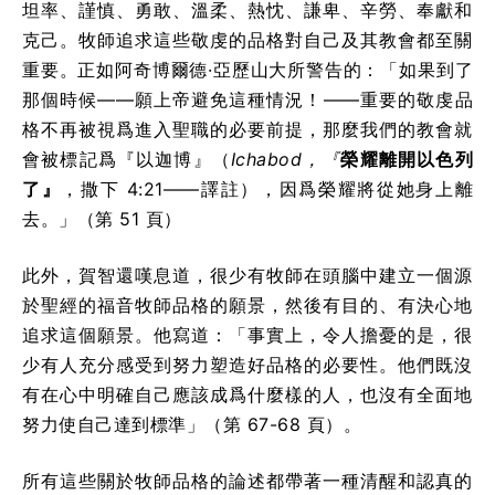
坦率、謹慎、勇敢、溫柔、熱忱、謙卑、辛勞、奉獻和
克己。牧師追求這些敬虔的品格對自己及其教會都至關
重要。正如阿奇博爾德·亞歷山大所警告的：「如果到了
那個時候——願上帝避免這種情況！——重要的敬虔品
格不再被視爲進入聖職的必要前提，那麼我們的教會就
會被標記爲『以迦博』（
Ichabod，『
榮耀離開以色列
了』
，撒下 4:21——譯註），因爲榮耀將從她身上離
去。」（第 51 頁）
此外，賀智還嘆息道，很少有牧師在頭腦中建立一個源
於聖經的福音牧師品格的願景，然後有目的、有決心地
追求這個願景。他寫道：「事實上，令人擔憂的是，很
少有人充分感受到努力塑造好品格的必要性。他們既沒
有在心中明確自己應該成爲什麼樣的人，也沒有全面地
努力使自己達到標準」（第 67-68 頁）。
所有這些關於牧師品格的論述都帶著一種清醒和認真的