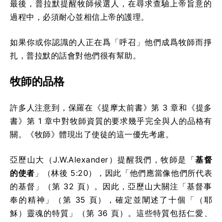
最後，普拉默提醒牧師候選人，在尋求查驗上帝旨意的
過程中，必須耐心並相信上帝的護理。
如果你或你認識的人正在爲「呼召」他們成爲牧師而掙
扎，普拉默的話會對他們很有幫助。
牧師的品格
許多人注意到，保羅在《提摩太前書》第 3 章和《提多
書》第 1 章中對牧師資質的要求幾乎完全與人的品格有
關。《牧師》體現出了使徒的這一優先考慮。
亞歷山大（J.W.Alexander）提醒我們，牧師是「
基督
的使者
」（林後 5:20），因此「他們應當像他們所代表
的基督」（第 32 頁）。因此，亞歷山大關注「基督事
奉的精神」（第 35 頁），確定並闡述了十個「（耶
穌）靈魂的特質」（第 36 頁）。這些特質包括仁愛、