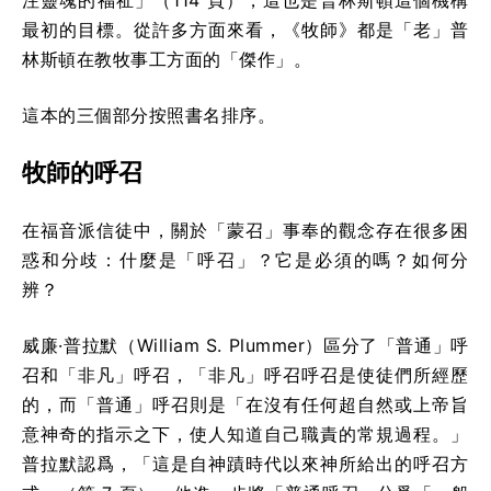
最初的目標。從許多方面來看，《牧師》都是「老」普
林斯頓在教牧事工方面的「傑作」。
這本的三個部分按照書名排序。
牧師的呼召
在福音派信徒中，關於「蒙召」事奉的觀念存在很多困
惑和分歧：什麼是「呼召」？它是必須的嗎？如何分
辨？
威廉·普拉默（William S. Plummer）區分了「普通」呼
召和「非凡」呼召，「非凡」呼召呼召是使徒們所經歷
的，而「普通」呼召則是「在沒有任何超自然或上帝旨
意神奇的指示之下，使人知道自己職責的常規過程。」
普拉默認爲，「這是自神蹟時代以來神所給出的呼召方