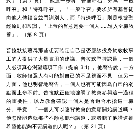
式」（第 7 頁）。他進一步將「普通呼召」分爲「一般
呼召」和「特殊呼召」。「一般呼召」要求所有基督徒
向他人傳福音並門訓別人，而「特殊呼召」則是根據聖
經原則和常識，「上帝的旨意是要一個人......進入全職牧
養」。（第 8 頁）
普拉默接著爲那些想要確定自己是否應該投身於教牧事
工的人提供了大量實用的建議。普拉默堅持認爲，一個
人必須真心渴望這項工作（提前 3:1）。他警告說，一方
面，牧師候選人有可能對自己的不足視而不見；但另一
方面，他也明智地警告，一個人也有可能因爲自己的弱
點而止步不前。普拉默正確地強調了教會參與這一過程
的重要性，以及教會確認一個人是否適合承擔這一職
分。畢竟，「一個人可以違背教會的意願開始講道嗎？
他怎麼能造就那些不願意聽他講道，或者聽了他講道卻
希望他能夠不要講道的人呢？」（第 21 頁）