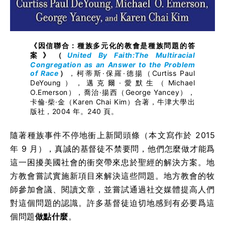
《因信聯合：種族多元化的教會是種族問題的答
案》（
United By Faith:The Multiracial
Congregation as an Answer to the Problem
of Race
）
，柯蒂斯·保羅·德揚（Curtiss Paul
DeYoung），邁克爾·愛默生（Michael
O.Emerson），喬治·揚西（George Yancey），
卡倫·柴·金（Karen Chai Kim）合著，牛津大學出
版社，2004 年。240 頁。
隨著種族事件不停地衝上新聞頭條（本文寫作於 2015
年 9 月），真誠的基督徒不禁要問，他們怎麼做才能爲
這一困擾美國社會的衝突帶來忠於聖經的解決方案。地
方教會嘗試實施新項目來解決這些問題。地方教會的牧
師參加會議、閱讀文章，並嘗試通過社交媒體提高人們
對這個問題的認識。許多基督徒迫切地感到有必要爲這
個問題
做點什麼
。