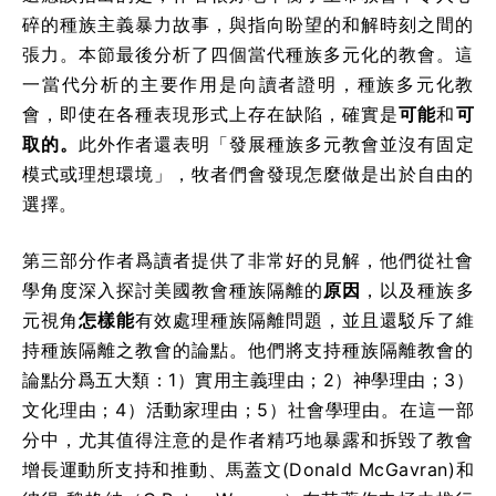
碎的種族主義暴力故事，與指向盼望的和解時刻之間的
張力。本節最後分析了四個當代種族多元化的教會。這
一當代分析的主要作用是向讀者證明，種族多元化教
會，即使在各種表現形式上存在缺陷，確實是
可能
和
可
取的。
此外作者還表明「發展種族多元教會並沒有固定
模式或理想環境」，牧者們會發現怎麼做是出於自由的
選擇。
第三部分作者爲讀者提供了非常好的見解，他們從社會
學角度深入探討美國教會種族隔離的
原因
，以及種族多
元視角
怎樣能
有效處理種族隔離問題，並且還駁斥了維
持種族隔離之教會的論點。他們將支持種族隔離教會的
論點分爲五大類：1）實用主義理由；2）神學理由；3）
文化理由；4）活動家理由；5）社會學理由。在這一部
分中，尤其值得注意的是作者精巧地暴露和拆毀了教會
增長運動所支持和推動、馬蓋文(Donald McGavran)和