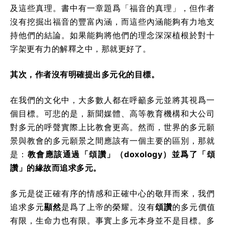
及這些真理。書中有一章題爲「福音的真理」，但作者
沒有挖掘出福音的豐富內涵，而這些內涵能夠有力地支
持他們的結論。如果能夠將他們的理念深深植根於對十
字架更有力的解釋之中，那就更好了。
其次，作者沒有明確提出多元化的目標。
在我們的文化中，大多數人都在呼籲多元並將其視爲一
個目標。可悲的是，新聞媒體、高等教育機構和大公司
對多元的呼聲實際上比教會更高。然而，世界的多元願
景與教會的多元願景之間應該有一個主要的區別，那就
是：
教會應該通過「頌讚」（doxology）並爲了「頌
讚」的緣故而追求多元。
多元是從正確有序的情感和正確中心的敬拜而來，我們
追求多元
顯然
是爲了上帝的榮耀。沒有
頌讚
的多元價值
有限，生命力也有限。事實上多元本身並不是目標。多