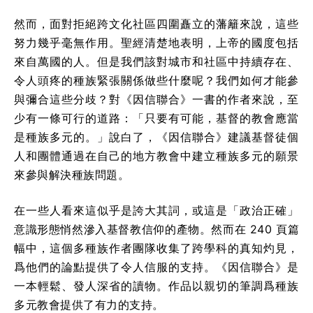
然而，面對拒絕跨文化社區四圍矗立的藩籬來說，這些
努力幾乎毫無作用。聖經清楚地表明，上帝的國度包括
來自萬國的人。但是我們該對城市和社區中持續存在、
令人頭疼的種族緊張關係做些什麼呢？我們如何才能參
與彌合這些分歧？對《因信聯合》一書的作者來說，至
少有一條可行的道路：「只要有可能，基督的教會應當
是種族多元的。」說白了，《因信聯合》建議基督徒個
人和團體通過在自己的地方教會中建立種族多元的願景
來參與解決種族問題。
在一些人看來這似乎是誇大其詞，或這是「政治正確」
意識形態悄然滲入基督教信仰的產物。然而在 240 頁篇
幅中，這個多種族作者團隊收集了跨學科的真知灼見，
爲他們的論點提供了令人信服的支持。《因信聯合》是
一本輕鬆、發人深省的讀物。作品以親切的筆調爲種族
多元教會提供了有力的支持。