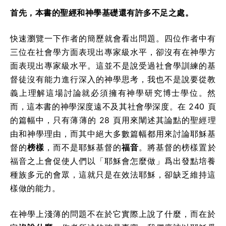
首先，本書的聖經和神學基礎還有許多不足之處。
快速瀏覽一下作者的簡歷就會看出問題。四位作者中有
三位在社會學方面表現出專家級水平，卻沒有在神學方
面表現出專家級水平。這並不是說受過社會學訓練的基
督徒沒有能力進行深入的神學思考，我也不是說要從教
義上理解這場討論就必須擁有神學研究博士學位。然
而，這本書的神學深度遠不及其社會學深度。在 240 頁
的篇幅中，只有薄薄的 28 頁用來闡述其論點的聖經理
由和神學理由，而其中絕大多數篇幅都用來討論耶穌基
督的
榜樣
，而不是耶穌基督的
福音
。將基督的榜樣置於
福音之上會促使人們以「耶穌會怎麼做」爲出發點培養
種族多元的會眾，這就只是在效法耶穌，卻缺乏維持這
樣做的能力。
在神學上淺薄的問題不在於它實際上說了什麼，而在於