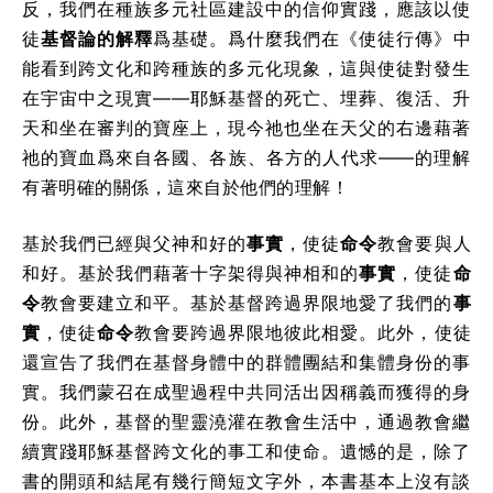
反，我們在種族多元社區建設中的信仰實踐，應該以使
徒
基督論的解釋
爲基礎。爲什麼我們在《使徒行傳》中
能看到跨文化和跨種族的多元化現象，這與使徒對發生
在宇宙中之現實——耶穌基督的死亡、埋葬、復活、升
天和坐在審判的寶座上，現今祂也坐在天父的右邊藉著
祂的寶血爲來自各國、各族、各方的人代求——的理解
有著明確的關係，這來自於他們的理解！
基於我們已經與父神和好的
事實
，使徒
命令
教會要與人
和好。基於我們藉著十字架得與神相和的
事實
，使徒
命
令
教會要建立和平。基於基督跨過界限地愛了我們的
事
實
，使徒
命令
教會要跨過界限地彼此相愛。此外，使徒
還宣告了我們在基督身體中的群體團結和集體身份的事
實。我們蒙召在成聖過程中共同活出因稱義而獲得的身
份。此外，基督的聖靈澆灌在教會生活中，通過教會繼
續實踐耶穌基督跨文化的事工和使命。遺憾的是，除了
書的開頭和結尾有幾行簡短文字外，本書基本上沒有談