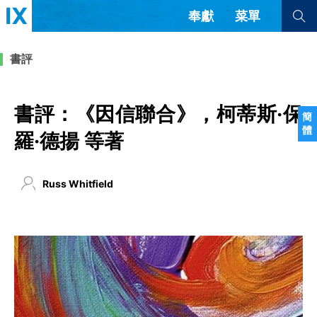
奉獻
菜單
查看全部
查看全部
書評
文章
書評
訪談
問答
書評：《因信聯合》，柯蒂斯·保
簡
體
來信
羅·德揚 等著
隱私條款
其他的模式
Russ Whitfield
教會帶領
解經式講道與神學
简体中文
正體中文
英语
福音傳講與宣教
成員制與教會紀律
西班牙語
葡萄牙語
俄語
烏茲別克語
达里语
波斯語
團契生活與禱告
法語
羅馬尼亞語
波蘭語
越南語
意大利語
德語
韓語
土耳其語
阿拉伯語
阿爾巴尼亞語
塞爾維亞語
柬埔寨語