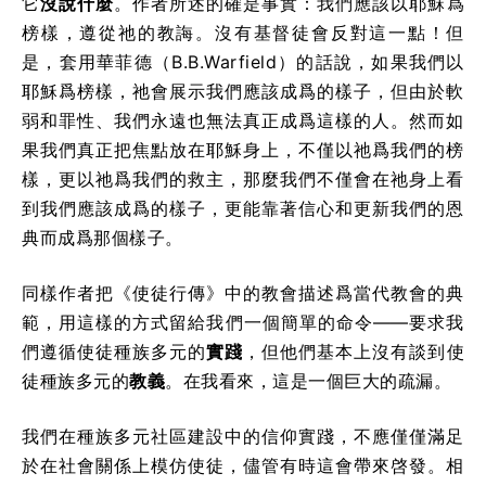
它
沒說什麼
。作者所述的確是事實：我們應該以耶穌爲
榜樣，遵從祂的教誨。沒有基督徒會反對這一點！但
是，套用華菲德（B.B.Warfield）的話說，如果我們以
耶穌爲榜樣，祂會展示我們應該成爲的樣子，但由於軟
弱和罪性、我們永遠也無法真正成爲這樣的人。然而如
果我們真正把焦點放在耶穌身上，不僅以祂爲我們的榜
樣，更以祂爲我們的救主，那麼我們不僅會在祂身上看
到我們應該成爲的樣子，更能靠著信心和更新我們的恩
典而成爲那個樣子。
同樣作者把《使徒行傳》中的教會描述爲當代教會的典
範，用這樣的方式留給我們一個簡單的命令——要求我
們遵循使徒種族多元的
實踐
，但他們基本上沒有談到使
徒種族多元的
教義
。在我看來，這是一個巨大的疏漏。
我們在種族多元社區建設中的信仰實踐，不應僅僅滿足
於在社會關係上模仿使徒，儘管有時這會帶來啓發。相