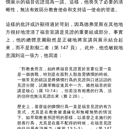
憫展示的福音佐證混爲一談。這樣，他喪失了必要的清
晰性，無法有效區分教會使命和支持這一使命的管道。
這樣的批評或許顯得過於苛刻，因爲德弗里斯在其他地
方很好地澄清了福音宣講是見證的重要組成部分。事實
上，他的總體意圖顯然是正確地將宣講與展示結合起
來，而不是割裂二者（第 147 頁）。此外，他也敏銳地
意識到這一張力，他寫道：
「對教會而言，始終將福音見證置於首要位置一直
是一個挑戰，特別是在面對人類急需憐憫的時候。
一個常見的錯誤是將憐憫行爲的見證與口述話語的
見證分開，試圖單獨促進其中一方。雖然福音的宣
講是核心（羅 10:14），但若沒有相應的行爲、活
的信仰也無法見證出來（雅 2:26）。
歷史上，基督徒的憐憫行爲一直是福音見證的有力
形式，尤其是在教會被邊緣化和無權無勢的情況
下。如早期教會所證明的那樣，以基督之名施行的
慈善行爲，尤其是在最不配得的時候，在福音見證
中往往最有說服力（林前 13:1-3）。」（第 147