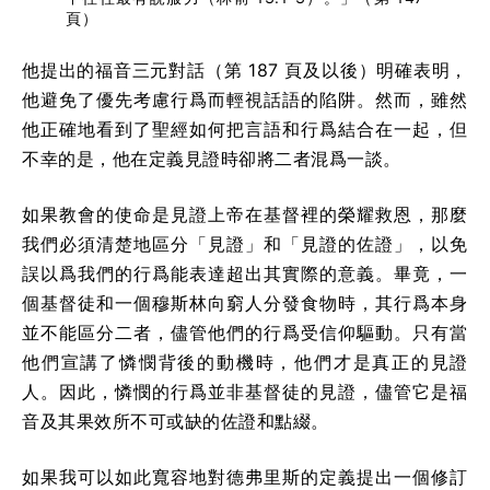
頁）
他提出的福音三元對話（第 187 頁及以後）明確表明，
他避免了優先考慮行爲而輕視話語的陷阱。然而，雖然
他正確地看到了聖經如何把言語和行爲結合在一起，但
不幸的是，他在定義見證時卻將二者混爲一談。
如果教會的使命是見證上帝在基督裡的榮耀救恩，那麼
我們必須清楚地區分「見證」和「見證的佐證」，以免
誤以爲我們的行爲能表達超出其實際的意義。畢竟，一
個基督徒和一個穆斯林向窮人分發食物時，其行爲本身
並不能區分二者，儘管他們的行爲受信仰驅動。只有當
他們宣講了憐憫背後的動機時，他們才是真正的見證
人。因此，憐憫的行爲並非基督徒的見證，儘管它是福
音及其果效所不可或缺的佐證和點綴。
如果我可以如此寬容地對德弗里斯的定義提出一個修訂