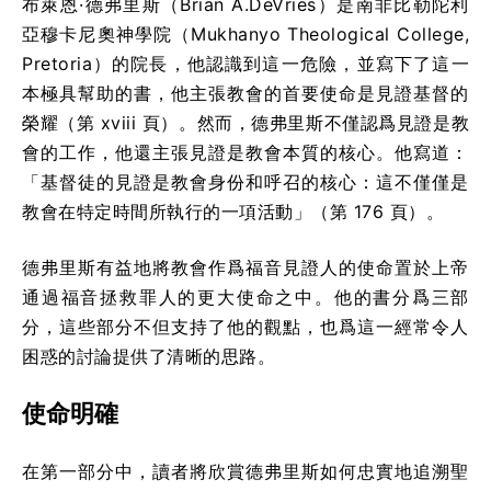
布萊恩·德弗里斯（Brian A.DeVries）是南非比勒陀利
亞穆卡尼奧神學院（Mukhanyo Theological College,
Pretoria）的院長，他認識到這一危險，並寫下了這一
本極具幫助的書，他主張教會的首要使命是見證基督的
榮耀（第 xviii 頁）。然而，德弗里斯不僅認爲見證是教
會的工作，他還主張見證是教會本質的核心。他寫道：
「基督徒的見證是教會身份和呼召的核心：這不僅僅是
教會在特定時間所執行的一項活動」（第 176 頁）。
德弗里斯有益地將教會作爲福音見證人的使命置於上帝
通過福音拯救罪人的更大使命之中。他的書分爲三部
分，這些部分不但支持了他的觀點，也爲這一經常令人
困惑的討論提供了清晰的思路。
使命明確
在第一部分中，讀者將欣賞德弗里斯如何忠實地追溯聖