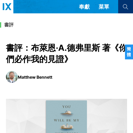
奉獻
菜單
查看全部
查看全部
書評
文章
書評
訪談
問答
書評：布萊恩·A.德弗里斯 著《你
簡
體
來信
們必作我的見證》
隱私條款
其他的模式
Matthew Bennett
教會帶領
解經式講道與神學
简体中文
正體中文
英语
福音傳講與宣教
成員制與教會紀律
西班牙語
葡萄牙語
俄語
烏茲別克語
达里语
波斯語
團契生活與禱告
法語
羅馬尼亞語
波蘭語
越南語
意大利語
德語
韓語
土耳其語
阿拉伯語
阿爾巴尼亞語
塞爾維亞語
柬埔寨語