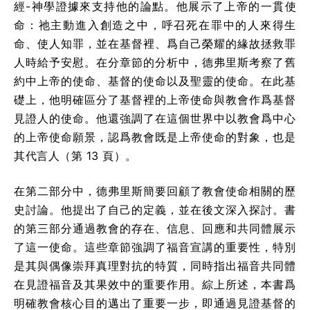
經-神學證據來支持他的論點。他展示了上帝的一貫使
命：祂主動進入創造之中，呼召死在罪中的人來得生
命、使人知罪，並在基督裡、爲自己榮耀的緣故拯救罪
人時給予安慰。在分章節的分析中，德弗里斯考察了舊
約中上帝的使命、基督的使命以及聖靈的使命。在此基
礎上，他明確區分了基督裡的上帝使命與教會作爲基督
見證人的使命。他還強調了在這個世界中以教會爲中心
的上帝使命願景，認爲教會既是上帝使命的對象，也是
其代言人（第 13 頁）。
在第二部分中，德弗里斯簡要回顧了教會使命相關的歷
史討論。他提出了自己的定義，並在後文深入探討。書
的第三部分通過教會的存在、信息、回應和共同體展示
了這一使命。這些章節強調了福音宣講的重要性，特別
是其與偶像崇拜真理對抗的特質，同時指出福音共同體
在見證福音及其果效中的重要作用。綜上所述，本書爲
明確教會核心目的邁出了重要一步，即通過見證基督的