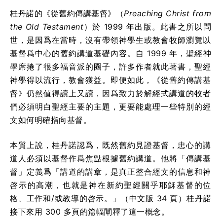
桂丹諾的《從舊約傳講基督》（
Preaching Christ from
the Old Testament
）於 1999 年出版。此書之所以問
世，是因爲在當時，沒有帶領神學生或教會牧師瀏覽以
基督爲中心的舊約講道基礎內容。自 1999 年，聖經神
學席捲了很多福音派的圈子，許多作者就此著書，聖經
神學得以流行，教會獲益。即便如此，《從舊約傳講基
督》仍然值得讀上又讀，因爲致力於解經式講道的牧者
們必須明白聖經主要的主題，更要能處理一些特別的經
文如何明確指向基督。
本質上說，桂丹諾認爲，既然舊約見證基督，忠心的講
道人必須以基督作爲焦點根據舊約講道。他將「傳講基
督」定義爲「講道的講章，是真正整合經文的信息和神
啓示的高潮，也就是神在新約聖經關乎耶穌基督的位
格、工作和/或教導的啓示。」（中文版 34 頁）桂丹諾
接下來用 300 多頁的篇幅闡釋了這一概念。