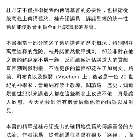
桂丹諾不僅捍衛從舊約傳講基督的必要性，也捍衛從一
般意義上傳講舊約。桂丹諾認爲，訴諸聖經的統一性，
舊約能使教會更爲全面地認識耶穌基督。
本書相當一部分闡述了舊約講道的歷史概況，特別關注
寓意詮釋的危險。桂丹諾固然批評挑刺，卻並非對在他
之前的解經家不屑一顧，反而細緻評估講道人的貢獻，
直回溯到俄利根，不過更多的篇幅卻花在了加爾文、路
德、司布真以及魏瑟（Vischer）上，後者是一位 20 世
紀的神學家，曾遭納粹禁止教導。閱讀這一歷史，知道
幾個世紀以來講道人都在這些概念上孜孜不倦，真是讓
人欣慰。今天的牧師們有機會借鑑他們的錯誤以及洞
見。
本書的精華是桂丹諾提出的確切地從舊約傳講基督的方
法論。作者認爲，從舊約通往基督有很多「路徑」，而