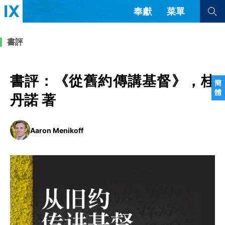
奉獻
菜單
查看全部
查看全部
書評
文章
書評
訪談
問答
書評：《從舊約傳講基督》，桂
簡
體
來信
丹諾 著
隱私條款
其他的模式
Aaron Menikoff
教會帶領
解經式講道與神學
简体中文
正體中文
英语
福音傳講與宣教
成員制與教會紀律
西班牙語
葡萄牙語
俄語
烏茲別克語
达里语
波斯語
團契生活與禱告
法語
羅馬尼亞語
波蘭語
越南語
意大利語
德語
韓語
土耳其語
阿拉伯語
阿爾巴尼亞語
塞爾維亞語
柬埔寨語