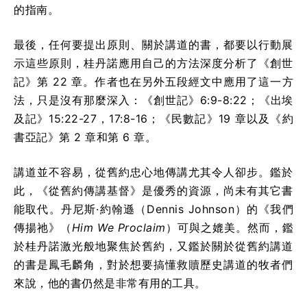
的指南。
最後，任何要提出原則、關於講道的書，都要以行動展
示這些原則，桂丹諾應用自己的方法深度分析了《創世
記》第 22 章。作者也在另外五段經文中應用了這一方
法，只是沒有那麼深入：《創世記》6:9-8:22；《出埃
及記》15:22-27，17:8-16；《民數記》19 章以及《約
書亞記》第 2 章和第 6 章。
講道並不容易，從舊約忠心地傳講尤其令人卻步。鑑於
此，《從舊約傳講基督》是優秀的資源，尚未有其它書
能取代。丹尼斯·約翰遜（Dennis Johnson）的《我們
傳揚祂》（
Him We Proclaim
）可與之媲美。然而，鑑
於桂丹諾激光般地聚焦於舊約，又鑑於關於從舊約講道
的書是鳳毛麟角，對於想要搞懂救贖歷史講道的牧者們
來說，他的書仍然是非常有用的工具。