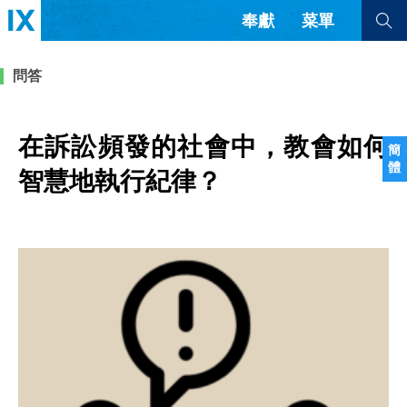
奉獻
菜單
查看全部
查看全部
問答
文章
書評
訪談
問答
在訴訟頻發的社會中，教會如何
簡
體
來信
智慧地執行紀律？
隱私條款
其他的模式
教會帶領
解經式講道與神學
简体中文
正體中文
英语
福音傳講與宣教
成員制與教會紀律
西班牙語
葡萄牙語
俄語
烏茲別克語
达里语
波斯語
團契生活與禱告
法語
羅馬尼亞語
波蘭語
越南語
意大利語
德語
韓語
土耳其語
阿拉伯語
阿爾巴尼亞語
塞爾維亞語
柬埔寨語