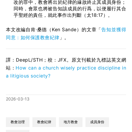
改的罪中，教會將出於紀律的緣故終止其成員身份；
同時，會眾也將被告知該成員的行爲，以便履行其合
乎聖經的責任，就此事作出判斷（太18:17）。
本文改編自肯·桑德（Ken Sande）的文章「
告知並獲得
同意：如何保護教會紀律
」。
譯：DeepL/STH；校：
JFX
。原文刊載於九標誌英文網
站：
How can a church wisely practice discipline in
a litigious society?
2026-03-13
教會治理
教會紀律
地方教會
成員身份