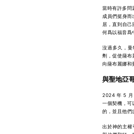
當時有許多問
成員們挺身而
居，直到自己
何爲以福音爲
沒過多久，曼
劑，促使薩布
向薩布麗娜和曼
與聖地亞
2024 年 
一個契機，可
的，並且他們
出於神的主權引