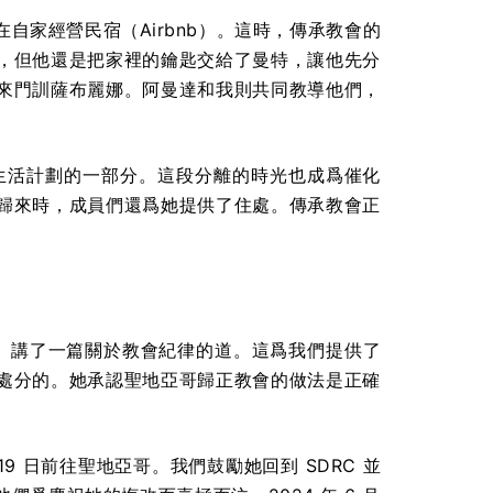
家經營民宿（Airbnb）。這時，傳承教會的
，但他還是把家裡的鑰匙交給了曼特，讓他先分
來門訓薩布麗娜。阿曼達和我則共同教導他們，
生活計劃的一部分。這段分離的時光也成爲催化
歸來時，成員們還爲她提供了住處。傳承教會正
cSwan）講了一篇關於教會紀律的道。這爲我們提供了
處分的。她承認聖地亞哥歸正教會的做法是正確
19 日前往聖地亞哥。我們鼓勵她回到 SDRC 並