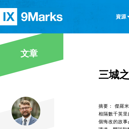
資源
简体中文
正體中文
英语
西班牙語
意大利語
德語
分類
文章
隱私條款
文章
三城
摘要： 傑羅米
相隔數千英里
個悔改的故事