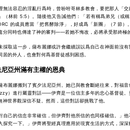
理無法容忍的淫亂行爲時，曾吩咐哥林多教會，要把那人「交
」（林前 5:5）。隨後他又告誡他們：「若有稱爲弟兄（或
。SDRC 的成員應當「把舊酵除淨」，好成爲「新團」（7 
處分同時也傳達了神的審判——若她不悔改，必將承受那終極
未採取這一步，薩布麗娜或許會繼續誤以爲自己在神面前沒有
同居的外人，也會對何爲基督徒感到困惑。
法尼亞州滿有主權的恩典
薩布麗娜搬到了賓夕法尼亞州。她已與教會斷絕往來，對福音
Izzy）進行屬靈對話——伊齊是一位信主多年的忠心基督徒
無神世界觀深信不疑。然而，這些對話卻挑戰了他。
對自己的信念非常確信，但伊齊對他所信的也同樣確信。」他
入探究一下。」伊齊將聖經真理應用於現實生活的方式，深深