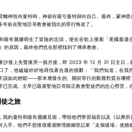
。
背離神投向曼特時，神卻在吸引曼特歸向自己。最終，蒙神恩
多年前在聖地亞哥教會被指出的罪行悔改了。
和薩布麗娜萌生了冒險的念頭，便在谷歌上搜索「美國最適
gham）的原因，最終他們也在那裡找到了傳承教會。
沙發上失聲痛哭一個月後，即 2023 年 12 月 31 日
口了，他磕磕絆絆地尋找著合適的措辭：「我們知道，在我
不該如此輕鬆——那本應發生的、關於罪行的艱難對質在哪裡
早已完成。主早已藉著聖地亞哥歸正教會聖徒們的忠心勞苦，
門徒之旅
，我約曼特和薩布麗娜見面，帶領他們學習福音以及《以弗所書》
何入手。他們不想僅僅通過辦理婚姻登記來「走個過場」使婚