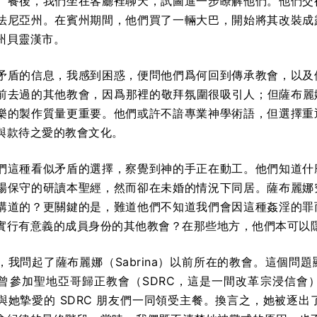
。餐後，我們坐在客廳裡聊天，試圖進一步瞭解他們。他們交
法尼亞州。在賓州期間，他們買了一輛大巴，開始將其改裝成
州貝靈漢市。
矛盾的信息，我感到困惑，便問他們爲何回到傳承教會，以及
前去過的其他教會，因爲那裡的敬拜氛圍很吸引人；但薩布麗
樂的製作質量更重要。他們或許不諳專業神學術語，但選擇重
與款待之愛的教會文化。
們這種看似矛盾的選擇，察覺到神的手正在動工。他們知道什
場保守的研讀本聖經，然而卻在未婚的情況下同居。薩布麗娜
講道的？更關鍵的是，難道他們不知道我們會因這種姦淫的罪
實行有意義的成員身份的其他教會？在那些地方，他們本可以
，我問起了薩布麗娜（Sabrina）以前所在的教會。這個問
曾參加聖地亞哥歸正教會（SDRC，這是一間改革宗浸信會
她摯愛的 SDRC 朋友們一同領受主餐。換言之，她被逐出了