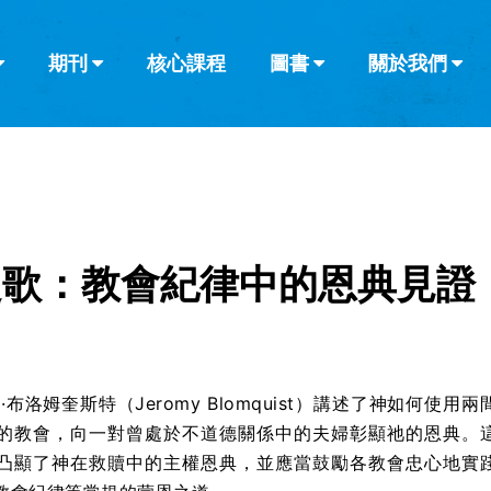
期刊
核心課程
圖書
關於我們
查看全部
查看全部
葡萄牙語
俄語
烏茲別克語
达里语
波斯
韓語
土耳其語
阿拉伯語
阿爾巴尼亞語
欄目
其他的模式
什麼是健康教
教會帶領
書評
解經式講道與
訪談
之歌：教會紀律中的恩典見證
·布洛姆奎斯特（Jeromy Blomquist）講述了神如何使用兩
的教會，向一對曾處於不道德關係中的夫婦彰顯祂的恩典。
凸顯了神在救贖中的主權恩典，並應當鼓勵各教會忠心地實