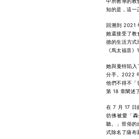
中所教導的教
知的是，這一
回溯到 202
她還接受了教
德的生活方式
《馬太福音》1
她與曼特陷入
分手。2022
他們不得不「告
第 18 章
在 7 月 
彷彿被愛「轟
聽。」世俗的
式除名了薩布