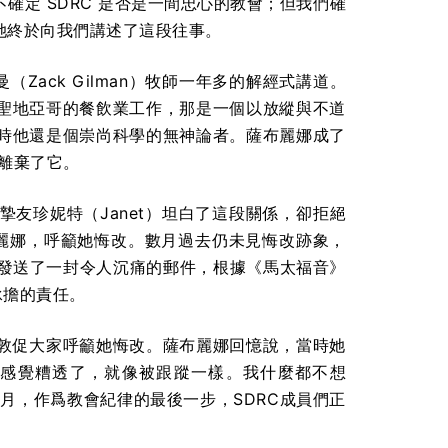
定 SDRC 是否是一間忠心的教會；但我們確
她終於向我們講述了這段往事。
曼（Zack Gilman）牧師一年多的解經式講道。
聖地亞哥的餐飲業工作，那是一個以放縱與不道
當時他還是個崇尚科學的無神論者。薩布麗娜成了
又離棄了它。
友珍妮特（Janet）坦白了這段關係，卻拒絕
見薩布麗娜，呼籲她悔改。數月過去仍未見悔改跡象，
成員們發送了一封令人沉痛的郵件，根據《馬太福音》
承擔的責任。
，並敦促大家呼籲她悔改。薩布麗娜回憶說，當時她
感覺糟透了，就像被跟蹤一樣。我什麼都不想
月，作爲教會紀律的最後一步，SDRC成員們正