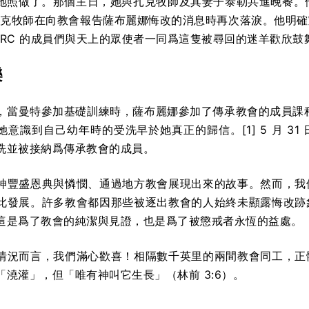
她照做了。那個主日，她與扎克牧師及其妻子泰勒共進晚餐。他們
，扎克牧師在向教會報告薩布麗娜悔改的消息時再次落淚。他明
RC 的成員們與天上的眾使者一同爲這隻被尋回的迷羊歡欣鼓舞（
樂
當曼特參加基礎訓練時，薩布麗娜參加了傳承教會的成員課程。2
意識到自己幼年時的受洗早於她真正的歸信。[1] 5 月 31 
洗並被接納爲傳承教會的成員。
神豐盛恩典與憐憫、通過地方教會展現出來的故事。然而，我
此發展。許多教會都因那些被逐出教會的人始終未顯露悔改跡
這是爲了教會的純潔與見證，也是爲了被懲戒者永恆的益處。
情況而言，我們滿心歡喜！相隔數千英里的兩間教會同工，正
「澆灌」，但「唯有神叫它生長」（林前 3:6）。