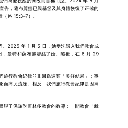
爲慶祝她的悔改而喜極而泣。2024 年 6 月
確宣告，薩布麗娜已與基督及其身體恢復了正確的
路 15:3–7）。
025 年 1 月 5 日，她受洗歸入我們教會成
日，曼特和薩布麗娜結了婚。隨後，在 6 月 29
們施行教會紀律並非因爲這類「美好結局」；事
象而痛哭流涕。相反，我們施行教會紀律是因爲
體現了保羅對哥林多教會的教導：一間教會「栽