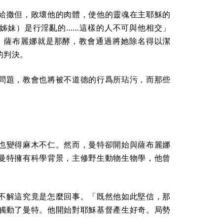
給撒但，敗壞他的肉體，使他的靈魂在主耶穌的
稱姊妹）是行淫亂的……這樣的人不可與他相交」
節）。薩布麗娜就是那酵，教會通過將她除名得以潔
的判決。
問題，教會也將被不道德的行爲所玷污，而那些
也變得麻木不仁。然而，曼特卻開始與薩布麗娜
。曼特擁有科學背景，主修野生動物生物學，他曾
不解這究竟是怎麼回事。「既然他如此堅信，那
觸動了曼特。他開始對耶穌基督產生好奇。局勢