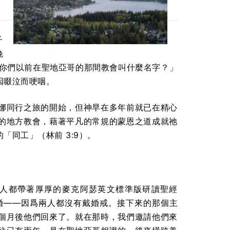
子
晚
。「你們以前在聖地亞哥的那間教會叫什麼名字？」
因啜泣而哽咽。
娜同行之旅的開始，但神早在多年前就已在精心
的地方教會，藉著平凡的常規的蒙恩之道成就祂
同工」（林前 3:9）。
會時，兩人都帶著厚厚的麥克阿瑟英文標準版研讀聖經
婚——因爲兩人都沒有戴婚戒。接下來的那個主
個月後他們回來了。就在那時，我們邀請他們來