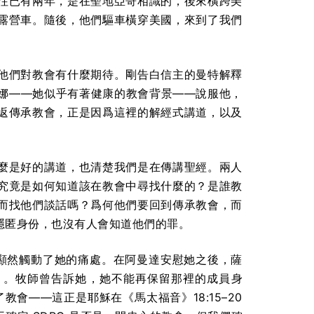
往已有兩年，是在聖地亞哥相識的，後來橫跨美
露營車。隨後，他們驅車橫穿美國，來到了我們
他們對教會有什麼期待。剛告白信主的曼特解釋
娜——她似乎有著健康的教會背景——說服他，
返傳承教會，正是因爲這裡的解經式講道，以及
麼是好的講道，也清楚我們是在傳講聖經。兩人
究竟是如何知道該在教會中尋找什麼的？是誰教
而找他們談話嗎？爲何他們要回到傳承教會，而
隱匿身份，也沒有人會知道他們的罪。
題顯然觸動了她的痛處。在阿曼達安慰她之後，薩
）。牧師曾告訴她，她不能再保留那裡的成員身
教會——這正是耶穌在《馬太福音》18:15–20