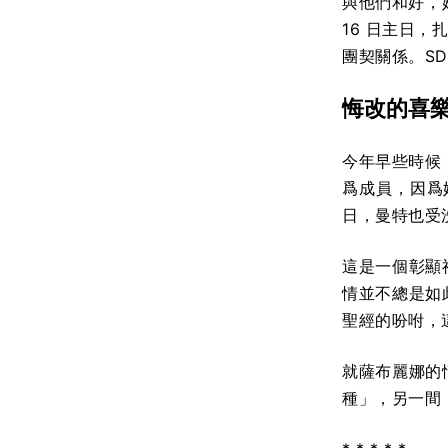
與他們和好，
16 日主日
團契關係。SD
悔改的喜
今年早些時候，
爲成員，因爲她
日，曼特也受
這是一個彰顯
情並不總是如
聖經的吩咐，
就薩布麗娜的
種」，另一間