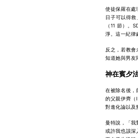
使徒保羅在處
日子可以得救
（11 節）
淨。這一紀律
反之，若教會
知道她與男友
神在賓夕
在被除名後，
的父親伊齊（
對進化論以及
曼特說，「我
或許我也該深