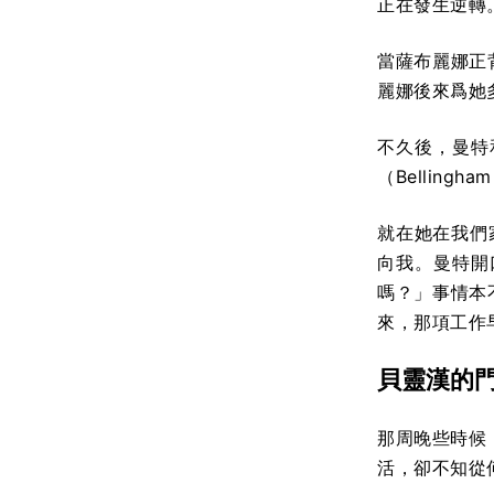
正在發生逆轉
當薩布麗娜正
麗娜後來爲她
不久後，曼特
（Bellin
就在她在我們家
向我。曼特開
嗎？」事情本
來，那項工作
貝靈漢的
那周晚些時候
活，卻不知從