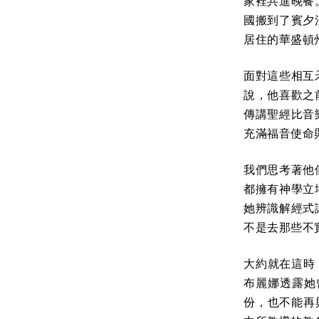
家裡共進晚餐
國搬到了賓夕
居住的華盛頓
面對這些相互
說，他喜歡之
傳講聖經比音
充滿福音使命
我們思考著他
都擁有神學立
她辨識解經式
不是去那些不
大約就在這時
布麗娜透露她
份，也不能再與