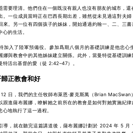
題需要理清。他們住在一個既沒有親人也沒有朋友的城市，還在自
出。一位成員當時正在巴西長期出差，雖然從未見過這對夫婦
回來。另一位有四個孩子的姊妹，開始通過約翰一、二、三書
中心的生活。
特加入了陸軍預備役。參加爲期八個月的基礎訓練是他忠心
麗娜與教會中的其他姊妹建立關係。此外，當曼特從基礎訓練
特活出基督的愛（徒 2:42–47）。
哥歸正教會和好
5 月 12 日，我們的主任牧師布萊恩·麥克斯萬（Brian Ma
以跟進薩布麗娜，瞭解她之前所在的教會是如何對她實施紀律
忠心地執行了這一過程。
導，就在聽完這篇講道後，薩布麗娜計劃於 2024 年 5 月 