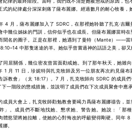
會紀律的最終階段。當時，我們既不清楚她被懲戒的原因，也不確
正式的紀律處分深深刺痛了薩布麗娜。經過數月的耐心牧養，
1 年 4 月，薩布麗娜加入了 SDRC，在那裡她聆聽了扎克·吉爾
會中幾位姊妹的門訓，信仰似乎也在成長。但薩布麗娜當時在
而聞名的圈子。正是在那裡，她遇到了曼特（Mante）——
8:10–14 中那隻迷途的羊。她似乎曾嘗過神的話語之美，卻
了同居關係，幾位密友曾當面勸戒她。到了那年秋天，她雖向摯
 年 1 月 11 日，珍妮特與扎克牧師及另一位朋友再次約
訴教會」（太 18:17）。7 月，扎克牧師向 SDRC 的
闡述了下一階段的懲戒措施，並說明了成員們在下次成員聚會中應
17 日的成員大會上，扎克牧師勸勉教會要竭力爲薩布麗娜禱告
炸」。成員們不斷地找她、懇求她、警告她。她說：「那種
肉體慾望將她拉離，使她的心對悔改的呼籲變得剛硬。同年 8 
麗娜。