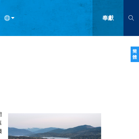
奉獻
語
法語
羅馬尼亞語
波蘭語
越南語
塞爾維亞語
柬埔寨語
簡
體
會的九個標誌？
什麼是九標誌事工？
神學
福音傳講與宣教
問答
成
間
這
踐