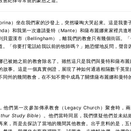
教會紀律等常規的蒙恩之道。
brina）坐在我們家的沙發上，突然嚎啕大哭起來。這是我妻
nda）和我第一次邀請曼特（Mante）和薩布麗娜來家裡共進
到貝靈漢市（Bellingham），離我們的教會只有幾個街區
道。「你要打電話給我以前的牧師嗎？」她恐懼地反問，聲音
娜已被她之前的教會除名了。雖然這只是我們與曼特和薩布麗
的故事。這是一個真實例證，展現了神如何通過相隔數千英里
不同州的幾間教會，在不知不覺中成爲了關懷薩布麗娜和曼特的「
天，他們第一次參加傳承教會（Legacy Church）聚
hur Study Bible
）。他們當時同居，我們懷疑他們並未結
再來，而是去探訪了當地的幾間其他教會。出乎意料的是，五