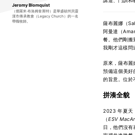
講道、門訓和
Jeromy Blomquist
（傑羅米·布洛姆奎斯特）是華盛頓州貝靈
漢市傳承教會（Legacy Church）的一名
帶職牧師。
薩布麗娜（Sa
阿曼達（Ama
餐。他們剛搬
我剛才這樣問
原來，薩布麗
預備這個美好
的旨意。位於
拼湊全貌
2023 年夏
（
ESV MacArt
日，他們沒有