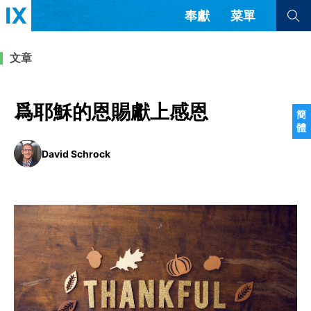
奉獻
菜單
查看全部
查看全部
文章
文章
書評
訪談
問答
爲耶穌的恩賜獻上感恩
簡
體
來信
David Schrock
隱私條款
其他的模式
教會帶領
解經式講道與神學
简体中文
正體中文
英语
福音傳講與宣教
成員制與教會紀律
西班牙語
葡萄牙語
俄語
烏茲別克語
达里语
波斯語
團契生活與禱告
法語
羅馬尼亞語
波蘭語
越南語
意大利語
德語
韓語
土耳其語
阿拉伯語
阿爾巴尼亞語
塞爾維亞語
柬埔寨語