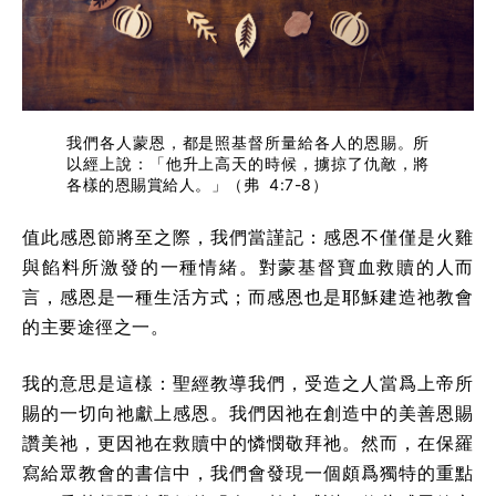
我們各人蒙恩，都是照基督所量給各人的恩賜。所
以經上說：「他升上高天的時候，擄掠了仇敵，將
各樣的恩賜賞給人。」（弗 4:7-8）
值此感恩節將至之際，我們當謹記：感恩不僅僅是火雞
與餡料所激發的一種情緒。對蒙基督寶血救贖的人而
言，感恩是一種生活方式；而感恩也是耶穌建造祂教會
的主要途徑之一。
我的意思是這樣：聖經教導我們，受造之人當爲上帝所
賜的一切向祂獻上感恩。我們因祂在創造中的美善恩賜
讚美祂，更因祂在救贖中的憐憫敬拜祂。然而，在保羅
寫給眾教會的書信中，我們會發現一個頗爲獨特的重點