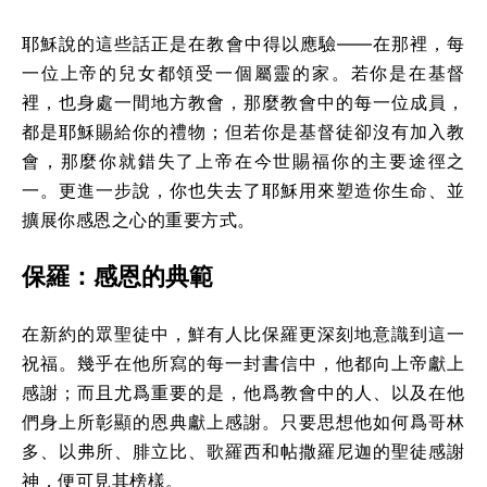
耶穌說的這些話正是在教會中得以應驗——在那裡，每
一位上帝的兒女都領受一個屬靈的家。若你是在基督
裡，也身處一間地方教會，那麼教會中的每一位成員，
都是耶穌賜給你的禮物；但若你是基督徒卻沒有加入教
會，那麼你就錯失了上帝在今世賜福你的主要途徑之
一。更進一步說，你也失去了耶穌用來塑造你生命、並
擴展你感恩之心的重要方式。
保羅：感恩的典範
在新約的眾聖徒中，鮮有人比保羅更深刻地意識到這一
祝福。幾乎在他所寫的每一封書信中，他都向上帝獻上
感謝；而且尤爲重要的是，他爲教會中的人、以及在他
們身上所彰顯的恩典獻上感謝。只要思想他如何爲哥林
多、以弗所、腓立比、歌羅西和帖撒羅尼迦的聖徒感謝
神，便可見其榜樣。