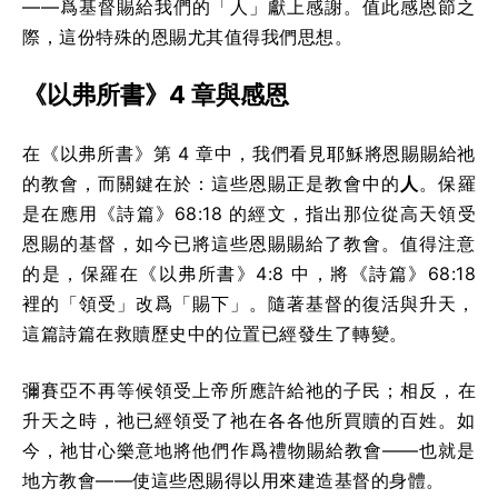
——爲基督賜給我們的「人」獻上感謝。值此感恩節之
際，這份特殊的恩賜尤其值得我們思想。
《以弗所書》4 章與感恩
在《以弗所書》第 4 章中，我們看見耶穌將恩賜賜給祂
的教會，而關鍵在於：這些恩賜正是教會中的
人
。保羅
是在應用《詩篇》68:18 的經文，指出那位從高天領受
恩賜的基督，如今已將這些恩賜賜給了教會。值得注意
的是，保羅在《以弗所書》4:8 中，將《詩篇》68:18
裡的「領受」改爲「賜下」。隨著基督的復活與升天，
這篇詩篇在救贖歷史中的位置已經發生了轉變。
彌賽亞不再等候領受上帝所應許給祂的子民；相反，在
升天之時，祂已經領受了祂在各各他所買贖的百姓。如
今，祂甘心樂意地將他們作爲禮物賜給教會——也就是
地方教會——使這些恩賜得以用來建造基督的身體。