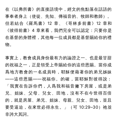
在《以弗所書》的直接語境中，經文的焦點落在話語的
事奉者身上（使徒、先知、傳福音的、牧師和教師）。
但若結合《羅馬書》12 章、《哥林多前書》12 章和
《彼得前書》4 章來看，我們完全可以認定：只要你是
在基督的身體裡，其他每一位成員都是基督賜給你的禮
物。
事實上，教會成員身份最有力的論證之一、也是最甘甜
的祝福之一，正是領受上帝賜給你的這些恩賜。當你成
爲地方教會的一名成員時，耶穌便藉著你的弟兄姊妹
——這些恩賜——祝福你。的確，當耶穌對彼得說：
「我實在告訴你們，人爲我和福音撇下房屋，或是弟
兄、姐妹、父母、兒女、田地，沒有不在今世得百倍
的，就是房屋、弟兄、姐妹、母親、兒女、田地，並且
要受逼迫，在來世必得永生。」（可 10:29–30）祂並
非誇大其詞。