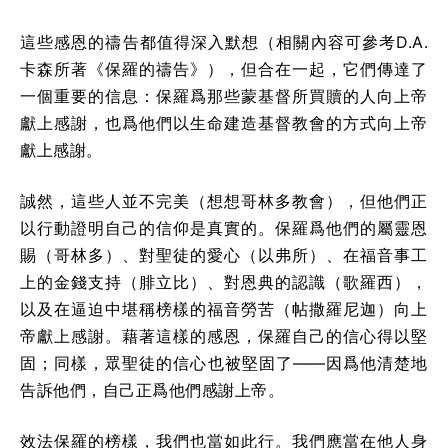
這些感恩的禱告都值得深入默想（相關內容可參考D.A.
卡森所著《保羅的禱告》），但合在一起，它們傳達了
一個重要的信息：保羅爲那些蒙基督所買贖的人向上帝
獻上感謝，也爲他們以生命建造基督教會的方式向上帝
獻上感謝。
誠然，這些人並不完美（想想哥林多教會），但他們正
以行動證明自己的信仰是真實的。保羅爲他們的屬靈恩
賜（哥林多）、對聖徒的愛心（以弗所）、在福音事工
上的金錢支持（腓立比）、對恩典的認識（歌羅西），
以及在逼迫中堪稱榜樣的福音勞苦（帖撒羅尼迦）向上
帝獻上感謝。藉著這樣的感恩，保羅自己的信心得以堅
固；同樣，眾聖徒的信心也被堅固了——因爲他清楚地
告訴他們，自己正爲他們感謝上帝。
效法保羅的榜樣，我們也當如此行。我們應當在他人身