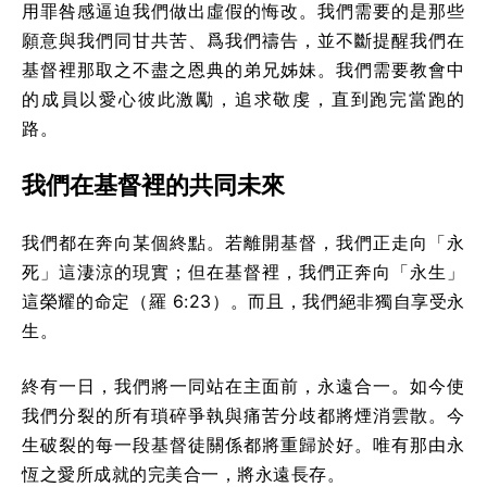
用罪咎感逼迫我們做出虛假的悔改。我們需要的是那些
願意與我們同甘共苦、爲我們禱告，並不斷提醒我們在
基督裡那取之不盡之恩典的弟兄姊妹。我們需要教會中
的成員以愛心彼此激勵，追求敬虔，直到跑完當跑的
路。
我們在基督裡的共同未來
我們都在奔向某個終點。若離開基督，我們正走向「永
死」這淒涼的現實；但在基督裡，我們正奔向「永生」
這榮耀的命定（羅 6:23）。而且，我們絕非獨自享受永
生。
終有一日，我們將一同站在主面前，永遠合一。如今使
我們分裂的所有瑣碎爭執與痛苦分歧都將煙消雲散。今
生破裂的每一段基督徒關係都將重歸於好。唯有那由永
恆之愛所成就的完美合一，將永遠長存。