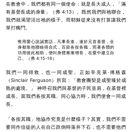
在教會中，我們都有同一個使命：就是長大成人，「滿
有基督長成的身量」（弗 4:13）。既然我們與祂聯合，
我們就渴望活出祂的樣子。而耶穌從來沒有打算讓我們
單打獨鬥。
惟用愛心說誠實話，凡事長進，連於元首基督，全
身都靠他聯絡得合式，百節各按各職，照著各體的
功用彼此相助，便叫身體漸漸增長，在愛中建立自
己。（弗 4:15-16）
我們一同得救，也一同成聖。正如辛克萊·傅格森
（Sinclair Ferguson）所寫：「教會團契是成聖臻於成
熟的處境。」 神呼召我們與基督的子民並肩，在基督裡
成長。當我們各按其職、同心協力時，我們便會一同成
長。
「各按其職」地協作究竟是什麼樣子？其實，我們不需
要同作信徒的人在自己跌倒時落井下石，也不需要他們