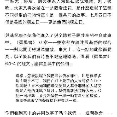
一整天，鄰居、朋友和家人聚集在後院燒烤。到了夜
晚，大家又再次聚在一起觀看煙花。是什麼造就了這種
不同尋常的同袍情誼？是一個共同的故事。七月四日不
僅是美國的獨立日——更是
他們
的獨立日。
與基督聯合使我們進入了與全體神子民共享的生命故事
中。《羅馬書》 6 章——整章都在論述與基督的聯合
——對此闡明得淋漓盡致。事實上，這一點如此顯而易
見，以至於我們有時會不經意地略過。看看《羅馬書》
6:1-4 的經文，請留意其中的代詞：
這樣，怎麼說呢？
我們
可以仍在罪中、叫恩典顯多
嗎？斷乎不可！我們在罪上死了的人豈可仍在罪中
活著呢？豈不知
我們
這受洗歸入基督耶穌的人是受
洗歸入他的死嗎？所以，
我們
藉著洗禮歸入死，和
他一同埋葬，原是叫
我們
一舉一動有新生的樣式，
像基督藉著父的榮耀從死裡復活一樣。
你們看到其中的共同故事了嗎？我們——這間教會——