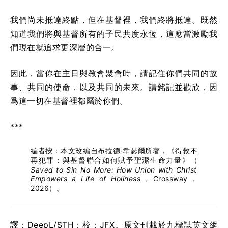
我們尚未抵達終點，但在基督裡，我們終將抵達。既然
知道我們將與基督所有的子民共度永恆，這應當激勵我
們現在就追求更深層的合一。
因此，當你在主日與教會聚會時，請記住你們共同的故
事、共同的使命，以及共同的未來。請銘記並歡欣，因
爲這一切在基督裡都屬於你們。
***
編者按：本文改編自布拉德·韋瑟爾所著，《得救不
再犯罪：與基督聯合如何賦予聖潔生命力量》（
Saved to Sin No More: How Union with Christ
Empowers a Life of Holiness，
Crossway，
2026）。
譯：DeepL/STH；校：
JFX
。原文刊載於九標誌英文網