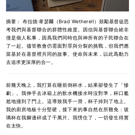
摘要： 布拉德·韋瑟爾（Brad Wetherell）鼓勵基督徒思
考我們與基督聯合的群體性維度。因信與基督聯合絕非
僅是個人私事，因爲我們同時也與神所有的子民聯合在
了一起。儘管教會仍需面對罪與分裂的挑戰，但我們應
當基於在基督裡共同的故事、使命與未來，以此爲動力
去追求更深厚的合一。
前幾天晚上，我打算在睡前倒杯水，結果卻發生了「慘
劇」。我伸手去冰箱上的飲水機接水時沒對準，杯口尷
尬地撞到了門上。這導致我手一滑，杯子掉到了地上。
我的廚房地板十分堅硬，接下來的事自然在所難免：玻
璃杯在我腳邊碎成了千萬片。我愣住了，一切發生得實
在太快。