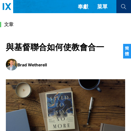
奉獻
菜單
查看全部
查看全部
文章
文章
書評
訪談
問答
與基督聯合如何使教會合一
簡
體
來信
Brad Wetherell
隱私條款
其他的模式
教會帶領
解經式講道與神學
简体中文
正體中文
英语
福音傳講與宣教
成員制與教會紀律
西班牙語
葡萄牙語
俄語
烏茲別克語
达里语
波斯語
團契生活與禱告
法語
羅馬尼亞語
波蘭語
越南語
意大利語
德語
韓語
土耳其語
阿拉伯語
阿爾巴尼亞語
塞爾維亞語
柬埔寨語