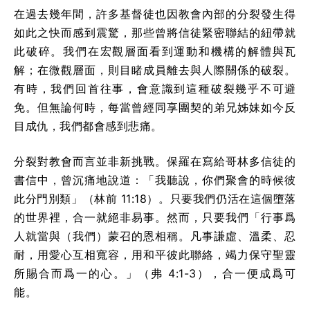
在過去幾年間，許多基督徒也因教會內部的分裂發生得
如此之快而感到震驚，那些曾將信徒緊密聯結的紐帶就
此破碎。我們在宏觀層面看到運動和機構的解體與瓦
解；在微觀層面，則目睹成員離去與人際關係的破裂。
有時，我們回首往事，會意識到這種破裂幾乎不可避
免。但無論何時，每當曾經同享團契的弟兄姊妹如今反
目成仇，我們都會感到悲痛。
分裂對教會而言並非新挑戰。保羅在寫給哥林多信徒的
書信中，曾沉痛地說道：「我聽說，你們聚會的時候彼
此分門別類」（林前 11:18）。只要我們仍活在這個墮落
的世界裡，合一就絕非易事。然而，只要我們「行事爲
人就當與（我們）蒙召的恩相稱。凡事謙虛、溫柔、忍
耐，用愛心互相寬容，用和平彼此聯絡，竭力保守聖靈
所賜合而爲一的心。」（弗 4:1-3），合一便成爲可
能。