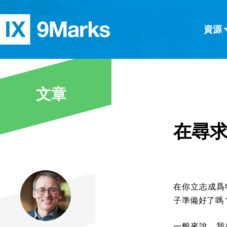
資源
简体中文
正體中文
英语
西班牙語
意大利語
德語
分類
文章
隱私條款
文章
在尋
在你立志成爲
子準備好了嗎
一般來說，我