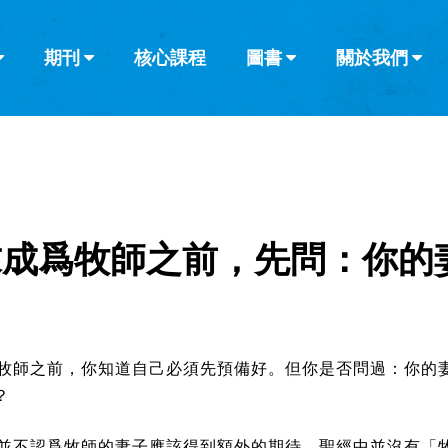
期刊
核心課程
圖書
關於我們
查看全部
查看全部
葡萄牙語
俄語
烏茲別克語
达里语
波斯
韓語
土耳其語
阿拉伯語
阿爾巴尼亞語
欄目
其他的模式
什麼是健康教
教會帶領
書評
解經式講道與
訪談
求成爲牧師之前，先問：你的
牧師之前，你知道自己必須先預備好。但你是否問過：你的
？
並不認爲牧師的妻子應該得到額外的期待。聖經中並沒有「