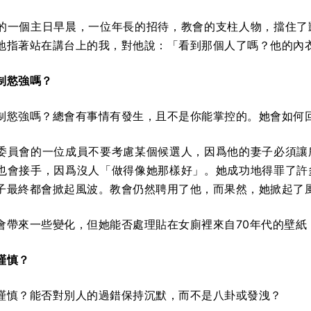
的一個主日早晨，一位年長的招待，教會的支柱人物，擋住了
地指著站在講台上的我，對他說：「看到那個人了嗎？他的內
制慾強嗎？
制慾強嗎？總會有事情有發生，且不是你能掌控的。她會如何
委員會的一位成員不要考慮某個候選人，因爲他的妻子必須讓
也會接手，因爲沒人「做得像她那樣好」。她成功地得罪了許
子最終都會掀起風波。教會仍然聘用了他，而果然，她掀起了
會帶來一些變化，但她能否處理貼在女廁裡來自70年代的壁
謹慎？
謹慎？能否對別人的過錯保持沉默，而不是八卦或發洩？