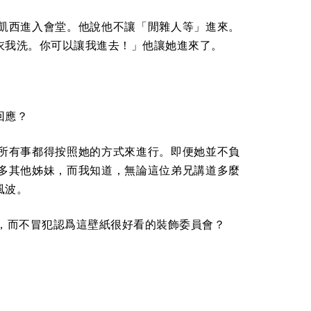
凱西進入會堂。他說他不讓「閒雜人等」進來。
衣我洗。你可以讓我進去！」他讓她進來了。
回應？
所有事都得按照她的方式來進行。即便她並不負
多其他姊妹，而我知道，無論這位弟兄講道多麼
風波。
紙，而不冒犯認爲這壁紙很好看的裝飾委員會？