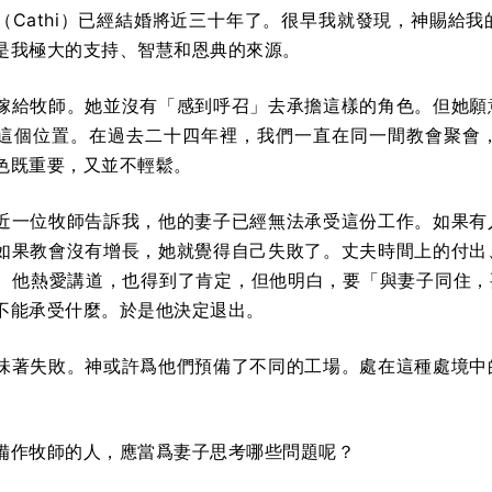
（Cathi）已經結婚將近三十年了。很早我就發現，神賜給
是我極大的支持、智慧和恩典的來源。
嫁給牧師。她並沒有「感到呼召」去承擔這樣的角色。但她願
這個位置。在過去二十四年裡，我們一直在同一間教會聚會
色既重要，又並不輕鬆。
近一位牧師告訴我，他的妻子已經無法承受這份工作。如果有
如果教會沒有增長，她就覺得自己失敗了。丈夫時間上的付出
。他熱愛講道，也得到了肯定，但他明白，要「與妻子同住，要
不能承受什麼。於是他決定退出。
味著失敗。神或許爲他們預備了不同的工場。處在這種處境中
備作牧師的人，應當爲妻子思考哪些問題呢？