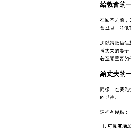
給教會的
在回答之前，
會成員，並像
所以請抵擋住
爲丈夫的妻子
著至關重要的
給丈夫的
同樣，也要先
的期待。
這裡有幾點：
可見度增