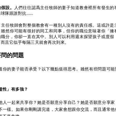
的假設。
人們往往認爲主任牧師的妻子知道教會裡所有發生的
的球隊跟誰對抗……
。
主任牧師會對整個教會有一種別人沒有的責任感。這或許是
。雖然你可能有很好的同工和同事，但你的職位意味著你「擁
的職分，你卻一直在其中。別人可以利用週末探望孩子或度假
。而且它似乎每隔三天就會再次到來。
要問的問題
道你的妻子能否承受？以下幾點值得思考。雖然有些問題可能
盤性」有多強？
他人一起來共享你？她是否願意分享自己？她是否願意分享家
不一樣。如果你剛剛講完道，大家會想跟你交流，而且通常他