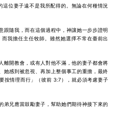
我的這位妻子遠不是我所配得的。無論在何種情況
意跟隨我，而在這個過程中，神讓她一步步證明
，而我擔任主任牧師。雖然她選擇不常在臺前出
人離開教會，或有人對他不滿，他的妻子都會將
、她感到被忽視、再加上整個事工的重擔，最終
按情理而行」（彼前 3:7），就必須考慮妻子
的弟兄應當鼓勵妻子，幫助她們期待神接下來的