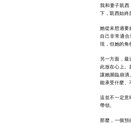
我和妻子凱西
下，凱西始終
她從未想過要
自己非常適合
現，但她的角
另一方面，最
此放在心上。
讓她瀕臨崩潰
能承受什麼、
這並不一定意
帶領。
那麼，一個預