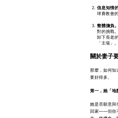
信息知情
球賽教會
整體擔負
對的挑戰
卸下長老
「主場」
關於妻子
那麼，如何知
要好得多。
第一，她「地
她是否願意與
回家——但你