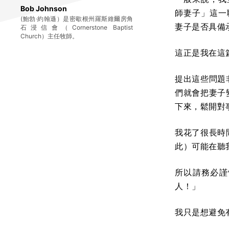
Bob Johnson
師妻子」這一
(鮑勃·約翰遜）是密歇根州羅斯維爾房角
妻子是否具備
石浸信會（Cornerstone Baptist
Church）主任牧師。
這正是我在這
提出這些問題
們就會把妻子
下來，鬆開對
我花了很長時
此）可能在聽
所以請務必謹
人！」
我只是想避免