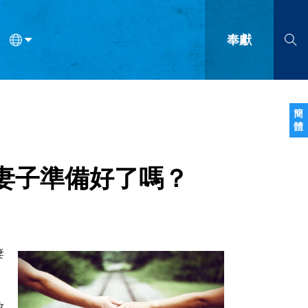
奉獻
語
法語
羅馬尼亞語
波蘭語
越南語
塞爾維亞語
柬埔寨語
簡
體
會的九個標誌？
什麼是九標誌事工？
神學
福音傳講與宣教
問答
成
妻子準備好了嗎？
妻
牧