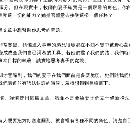
職分。但在現實中，牧師的妻子確實是一個艱難的角色。你
承受這一切的能力？她是否願意去接受這樣一個任務？
篇文章中想幫助你思考的問題。
非常關鍵。預備進入事奉的弟兄很容易在不知不覺中被野心蒙
變成成全我們自己渴慕的工具。若她們擋了我們的路，我們就
事奉目標的執著，誠實地思考妻子的處境。
間才意識到，我們的妻子在我們面前是多麼脆弱。她們隨我們
我們講道並有語法錯誤的時候，羞得想鑽到長椅底下。
慎。謹慎使用這篇文章。我並不是要給妻子們立一條新律法
有人硬要把方釘塞進圓孔。教會裡有各種不同的角色。清楚自