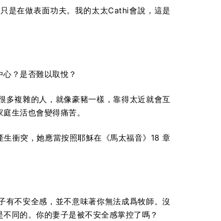
是在做表面功夫。我的太太Cathi會說，這是
中心？是否難以取悅？
很多複雜的人，就像豪豬一樣，靠得太近就會互
家庭生活也會變得痛苦。
生衝突，她應當按照耶穌在《馬太福音》18 章
子有不安全感，並不意味著你無法成爲牧師。沒
是不同的。你的妻子是被不安全感掌控了嗎？