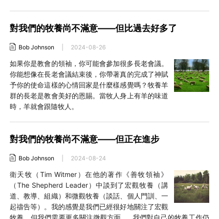
對我們的牧養尚不滿意——但比過去好多了
Bob Johnson
|
2024-08-26
如果你是教會的領袖，你可能會參加很多長老會議。
你能想像在長老會議結束後，你帶著真的完成了神賦
予你的使命這樣的心情回家是什麼樣感覺嗎？牧養羊
群的長老是教會美好的恩賜。當牧人身上有羊的味道
時，羊就會跟隨牧人。
對我們的牧養尚不滿意——但正在進步
Bob Johnson
|
2024-08-24
衛天牧（Tim Witmer）在他的著作《善牧領袖》
（The Shepherd Leader）中談到了宏觀牧養（講
道、教導、組織）和微觀牧養（談話、個人門訓、一
起禱告等）。我的感覺是我們已經很好地關注了宏觀
牧養，但我們需要更多關注微觀方面……我們對自己的牧養工作仍