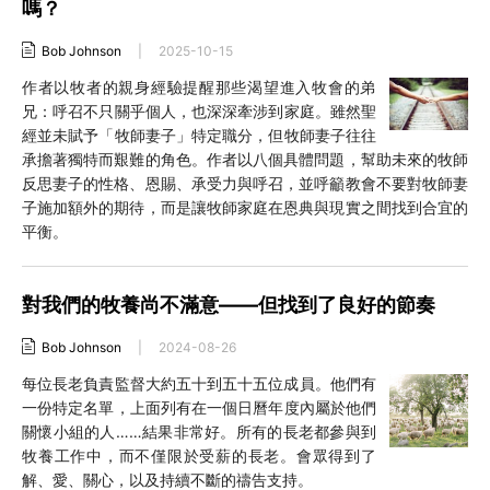
嗎？
Bob Johnson
|
2025-10-15
作者以牧者的親身經驗提醒那些渴望進入牧會的弟
兄：呼召不只關乎個人，也深深牽涉到家庭。雖然聖
經並未賦予「牧師妻子」特定職分，但牧師妻子往往
承擔著獨特而艱難的角色。作者以八個具體問題，幫助未來的牧師
反思妻子的性格、恩賜、承受力與呼召，並呼籲教會不要對牧師妻
子施加額外的期待，而是讓牧師家庭在恩典與現實之間找到合宜的
平衡。
對我們的牧養尚不滿意——但找到了良好的節奏
Bob Johnson
|
2024-08-26
每位長老負責監督大約五十到五十五位成員。他們有
一份特定名單，上面列有在一個日曆年度內屬於他們
關懷小組的人……結果非常好。所有的長老都參與到
牧養工作中，而不僅限於受薪的長老。會眾得到了
解、愛、關心，以及持續不斷的禱告支持。