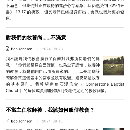
不滿意，但我們對正在取得的進步心存感激。我仍然受到《希伯來
書》 13:17 的挑戰，但長老們已經挺身而出，會眾也因此更加健
康。
對我們的牧養尚……不滿意
Bob Johnson
|
2024-08-23
我不認爲我們教會履行了保羅對以弗所長老們的挑
戰：「你們就當爲自己謹慎，也爲全群謹慎，牧養神
的教會，就是他用自己血所買來的。」……長老應該
瞭解會眾這個基本的需求並沒有改變。這仍然是牧養
的基本原則。我希望房角石浸信會（ Cornerstone Baptist
Church）的每位成員都能體驗到長老們定期的教牧關懷。
不當主任牧師後，我該如何服侍教會？
Bob Johnson
|
2024-08-16