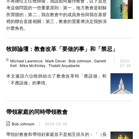
不再擔任主任牧師後，我該如何服侍教會，以下是思
考這個問題的一些重要原則：第一，地方教會是耶穌
所買贖的；第二，我在教會中的成員身份與我在基督
裡的聯合直接相關；第三，教會的需要將決定我扮演
什麼角色。
牧師論壇：教會改革「要做的事」和「禁忌」
Michael Lawrence
,
Mark Dever
,
Bob Johnson
,
Garrett
|
2024-
Kell
,
Mike McKinley
,
Thabiti Anyabwile
07-29
本文邀請六位牧師給出了教會改革時「應該做」和
「不應該做」的事情。
帶領家庭的同時帶領教會
Bob Johnson
|
2024-05-20
帶領好教會和帶領好家庭並不是相互排斥的：「（長