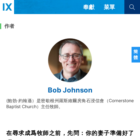
奉獻
菜單
查看全部
查看全部
作者
文章
書評
訪談
問答
簡
體
來信
隱私條款
其他的模式
教會帶領
解經式講道與神學
Bob Johnson
简体中文
正體中文
英语
福音傳講與宣教
成員制與教會紀律
(鮑勃·約翰遜）是密歇根州羅斯維爾房角石浸信會（Cornerstone
西班牙語
葡萄牙語
俄語
Baptist Church）主任牧師。
烏茲別克語
达里语
波斯語
團契生活與禱告
法語
羅馬尼亞語
波蘭語
越南語
意大利語
德語
韓語
土耳其語
阿拉伯語
在尋求成爲牧師之前，先問：你的妻子準備好了
阿爾巴尼亞語
塞爾維亞語
柬埔寨語